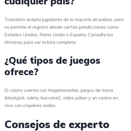
cualquier país?
Todoslots acepta jugadores de la mayoría de países, pero
no permite el registro desde ciertas jurisdicciones como
Estados Unidos, Reino Unido o España. Consulta los
términos para ver la lista completa.
¿Qué tipos de juegos
ofrece?
El casino cuenta con tragamonedas, juegos de mesa
(blackjack, ruleta, baccarat), video póker y un casino en
vivo con crupieres reales.
Consejos de experto