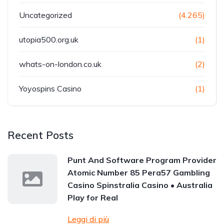
Uncategorized
(4.265)
utopia500.org.uk
(1)
whats-on-london.co.uk
(2)
Yoyospins Casino
(1)
Recent Posts
Punt And Software Program Provider
Atomic Number 85 Pera57 Gambling
Casino Spinstralia Casino • Australia
Play for Real
Leggi di più