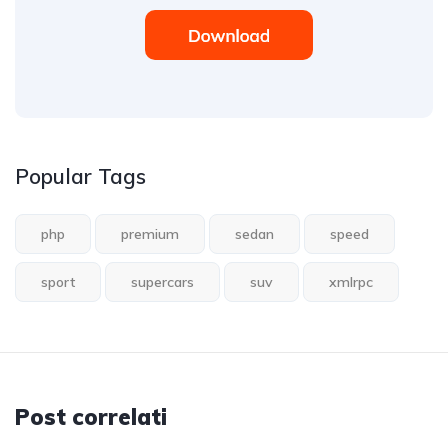
Popular Tags
php
premium
sedan
speed
sport
supercars
suv
xmlrpc
Post correlati