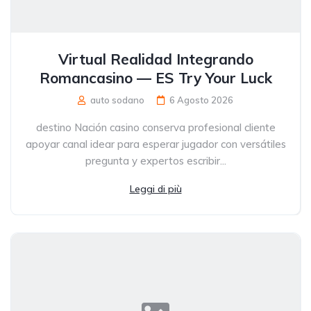
Virtual Realidad Integrando
Romancasino — ES Try Your Luck
auto sodano
6 Agosto 2026
destino Nación casino conserva profesional cliente
apoyar canal idear para esperar jugador con versátiles
pregunta y expertos escribir...
Leggi di più