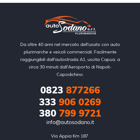
Da oltre 40 anni nel mercato dell'usato con auto
plurimarche e veicoli commerciali. Facilmente
raggiungibili dall'autostrada A1, uscita Capua, a
circa 30 minuti dall'Aeroporto di Napoli-
Capodichino.
0823
877266
333
906 0269
380
799 9721
info@autosodano.it
Via Appia Km 187 
