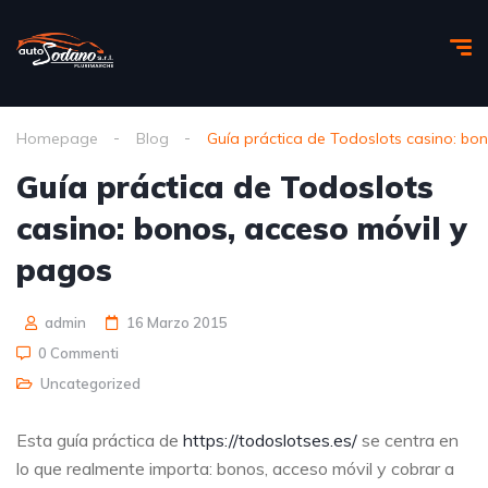
Homepage
Blog
Guía práctica de Todoslots casino: bo
Guía práctica de Todoslots
casino: bonos, acceso móvil y
pagos
admin
16 Marzo 2015
0 Commenti
Uncategorized
Esta guía práctica de
https://todoslotses.es/
se centra en
lo que realmente importa: bonos, acceso móvil y cobrar a