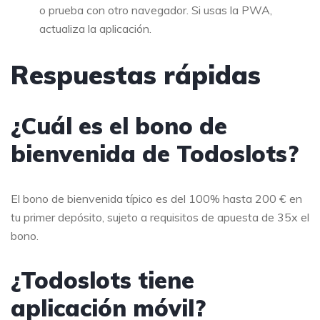
o prueba con otro navegador. Si usas la PWA,
actualiza la aplicación.
Respuestas rápidas
¿Cuál es el bono de
bienvenida de Todoslots?
El bono de bienvenida típico es del 100% hasta 200 € en
tu primer depósito, sujeto a requisitos de apuesta de 35x el
bono.
¿Todoslots tiene
aplicación móvil?