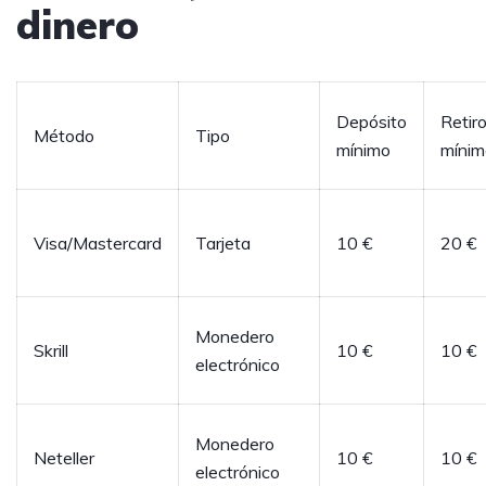
dinero
Depósito
Retir
Método
Tipo
mínimo
mínim
Visa/Mastercard
Tarjeta
10 €
20 €
Monedero
Skrill
10 €
10 €
electrónico
Monedero
Neteller
10 €
10 €
electrónico