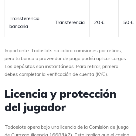
Transferencia
Transferencia
20 €
50 €
bancaria
Importante: Todoslots no cobra comisiones por retiros,
pero tu banco o proveedor de pago podría aplicar cargos.
Los depósitos son instantáneos. Para retirar, primero
debes completar la verificación de cuenta (KYC).
Licencia y protección
del jugador
Todoslots opera bajo una licencia de la Comisión de Juego
de Curazao (licencia 1668/JAZ). Esto implica que el casino