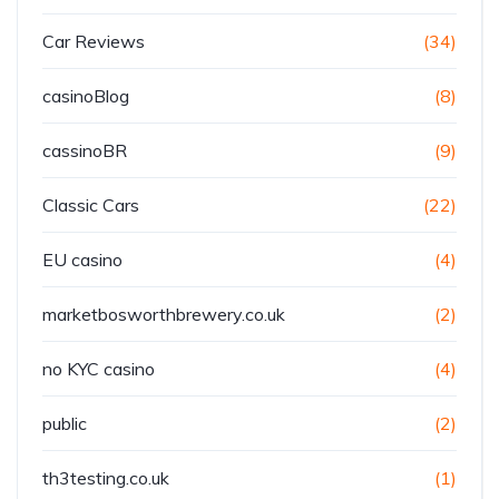
Car Reviews
(34)
casinoBlog
(8)
cassinoBR
(9)
Classic Cars
(22)
EU casino
(4)
marketbosworthbrewery.co.uk
(2)
no KYC casino
(4)
public
(2)
th3testing.co.uk
(1)