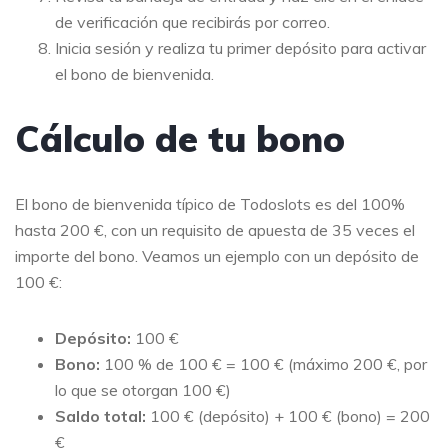
de verificación que recibirás por correo.
Inicia sesión y realiza tu primer depósito para activar
el bono de bienvenida.
Cálculo de tu bono
El bono de bienvenida típico de Todoslots es del 100%
hasta 200 €, con un requisito de apuesta de 35 veces el
importe del bono. Veamos un ejemplo con un depósito de
100 €:
Depósito:
100 €
Bono:
100 % de 100 € = 100 € (máximo 200 €, por
lo que se otorgan 100 €)
Saldo total:
100 € (depósito) + 100 € (bono) = 200
€