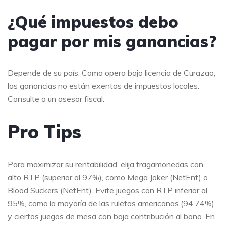
¿Qué impuestos debo
pagar por mis ganancias?
Depende de su país. Como opera bajo licencia de Curazao,
las ganancias no están exentas de impuestos locales.
Consulte a un asesor fiscal.
Pro Tips
Para maximizar su rentabilidad, elija tragamonedas con
alto RTP (superior al 97%), como Mega Joker (NetEnt) o
Blood Suckers (NetEnt). Evite juegos con RTP inferior al
95%, como la mayoría de las ruletas americanas (94,74%)
y ciertos juegos de mesa con baja contribución al bono. En