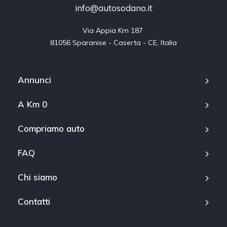
info@autosodano.it
Via Appia Km 187 

81056 Sparanise - Caserta - CE, Italia
Annunci
A Km 0
Compriamo auto
FAQ
Chi siamo
Contatti
WhatsApp