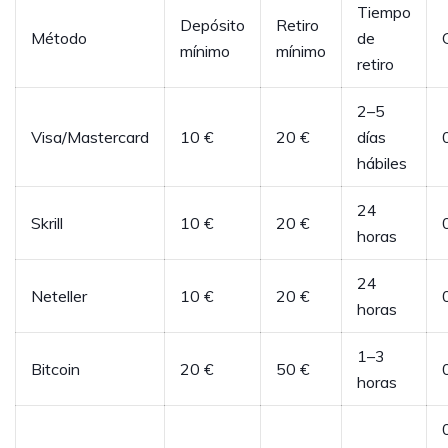
Tiempo
Depósito
Retiro
Método
de
mínimo
mínimo
retiro
2–5
Visa/Mastercard
10 €
20 €
días
hábiles
24
Skrill
10 €
20 €
horas
24
Neteller
10 €
20 €
horas
1–3
Bitcoin
20 €
50 €
horas