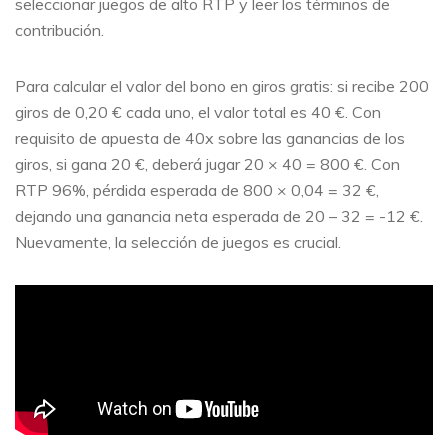
seleccionar juegos de alto RTP y leer los términos de
contribución.
Para calcular el valor del bono en giros gratis: si recibe 200
giros de 0,20 € cada uno, el valor total es 40 €. Con
requisito de apuesta de 40x sobre las ganancias de los
giros, si gana 20 €, deberá jugar 20 × 40 = 800 €. Con
RTP 96%, pérdida esperada de 800 × 0,04 = 32 €,
dejando una ganancia neta esperada de 20 – 32 = -12 €.
Nuevamente, la selección de juegos es crucial.