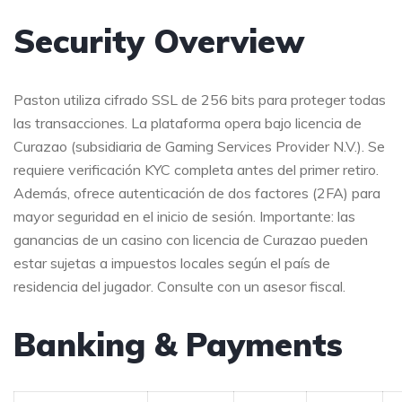
Security Overview
Paston utiliza cifrado SSL de 256 bits para proteger todas
las transacciones. La plataforma opera bajo licencia de
Curazao (subsidiaria de Gaming Services Provider N.V.). Se
requiere verificación KYC completa antes del primer retiro.
Además, ofrece autenticación de dos factores (2FA) para
mayor seguridad en el inicio de sesión. Importante: las
ganancias de un casino con licencia de Curazao pueden
estar sujetas a impuestos locales según el país de
residencia del jugador. Consulte con un asesor fiscal.
Banking & Payments