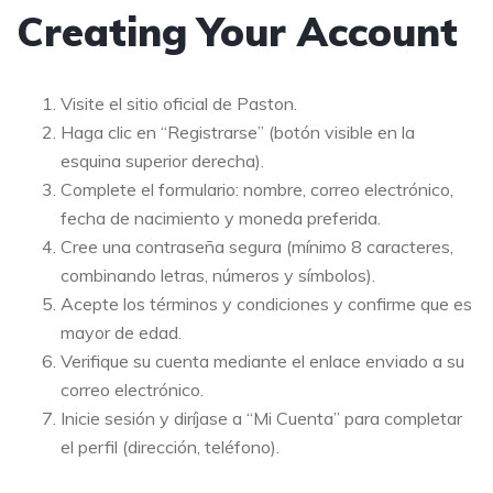
Creating Your Account
Visite el sitio oficial de Paston.
Haga clic en “Registrarse” (botón visible en la
esquina superior derecha).
Complete el formulario: nombre, correo electrónico,
fecha de nacimiento y moneda preferida.
Cree una contraseña segura (mínimo 8 caracteres,
combinando letras, números y símbolos).
Acepte los términos y condiciones y confirme que es
mayor de edad.
Verifique su cuenta mediante el enlace enviado a su
correo electrónico.
Inicie sesión y diríjase a “Mi Cuenta” para completar
el perfil (dirección, teléfono).