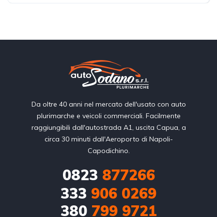
Da oltre 40 anni nel mercato dell'usato con auto
plurimarche e veicoli commerciali. Facilmente
raggiungibili dall'autostrada A1, uscita Capua, a
circa 30 minuti dall'Aeroporto di Napoli-
Capodichino.
0823
877266
333
906 0269
380
799 9721