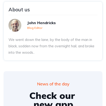
About us
John Hendricks
Blog Editor
We went down the lane, by the body of the man in
black, sodden now from the overnight hail, and broke
into the woods..