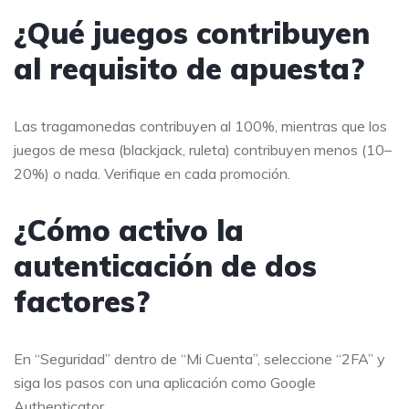
¿Qué juegos contribuyen
al requisito de apuesta?
Las tragamonedas contribuyen al 100%, mientras que los
juegos de mesa (blackjack, ruleta) contribuyen menos (10–
20%) o nada. Verifique en cada promoción.
¿Cómo activo la
autenticación de dos
factores?
En “Seguridad” dentro de “Mi Cuenta”, seleccione “2FA” y
siga los pasos con una aplicación como Google
Authenticator.