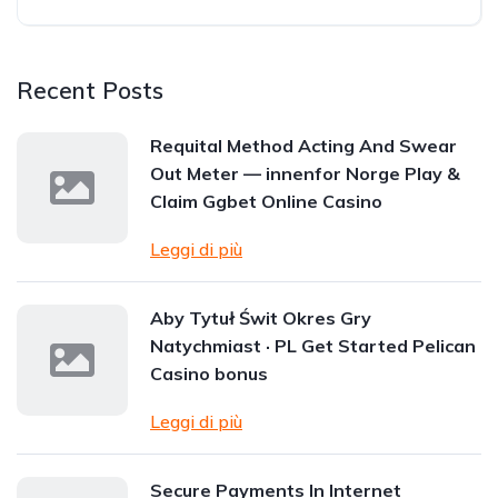
Recent Posts
Requital Method Acting And Swear
Out Meter — innenfor Norge Play &
Claim Ggbet Online Casino
Leggi di più
Aby Tytuł Świt Okres Gry
Natychmiast · PL Get Started Pelican
Casino bonus
Leggi di più
Secure Payments In Internet