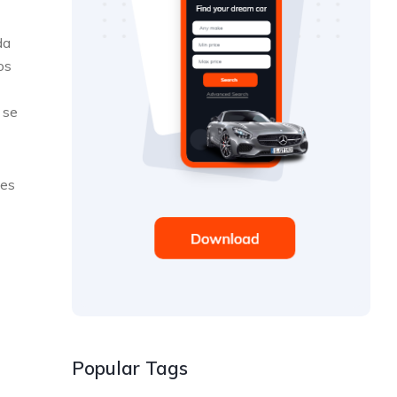
da
os
 se
tes
Popular Tags