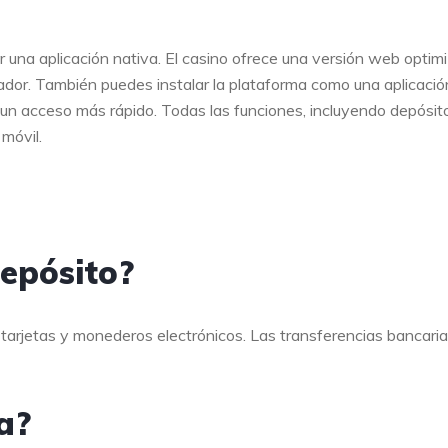
 una aplicación nativa. El casino ofrece una versión web optim
ador. También puedes instalar la plataforma como una aplicació
n acceso más rápido. Todas las funciones, incluyendo depósit
 móvil.
depósito?
tarjetas y monederos electrónicos. Las transferencias bancari
a?