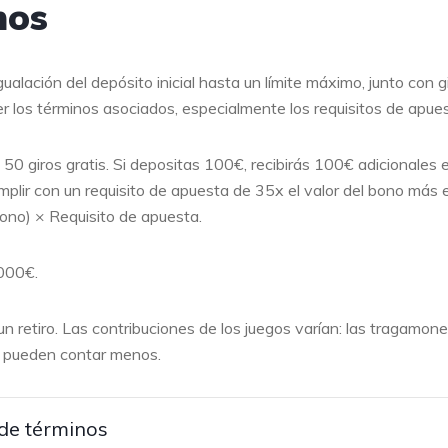
nos
alación del depósito inicial hasta un límite máximo, junto con g
r los términos asociados, especialmente los requisitos de apues
 giros gratis. Si depositas 100€, recibirás 100€ adicionales 
mplir con un requisito de apuesta de 35x el valor del bono más e
Bono) × Requisito de apuesta.
000€.
n retiro. Las contribuciones de los juegos varían: las tragamon
ck pueden contar menos.
de términos