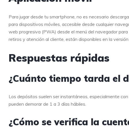
Para jugar desde tu smartphone, no es necesario descargar
para dispositivos móviles, accesible desde cualquier naveg
web progresiva (PWA) desde el menú del navegador para u
retiros y atención al cliente, están disponibles en la versión
Respuestas rápidas
¿Cuánto tiempo tarda el 
Los depósitos suelen ser instantáneos, especialmente con 
pueden demorar de 1 a 3 días hábiles.
¿Cómo se verifica la cuent