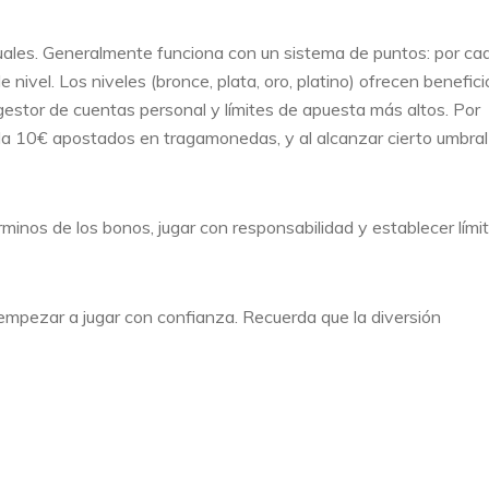
uales. Generalmente funciona con un sistema de puntos: por ca
nivel. Los niveles (bronce, plata, oro, platino) ofrecen benefici
gestor de cuentas personal y límites de apuesta más altos. Por
da 10€ apostados en tragamonedas, y al alcanzar cierto umbral
minos de los bonos, jugar con responsabilidad y establecer lími
 empezar a jugar con confianza. Recuerda que la diversión