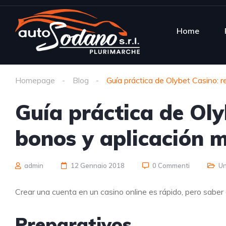
Home
Homepage
Blog
Guía práctica de Olybet Casino: re
Guía práctica de Oly
bonos y aplicación m
admin
12 Gennaio 2018
0 Commenti
Un
Crear una cuenta en un casino online es rápido, pero sabe
Preparativos