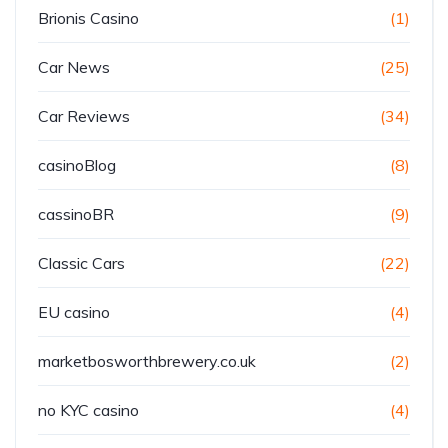
Brionis Casino
(1)
Car News
(25)
Car Reviews
(34)
casinoBlog
(8)
cassinoBR
(9)
Classic Cars
(22)
EU casino
(4)
marketbosworthbrewery.co.uk
(2)
no KYC casino
(4)