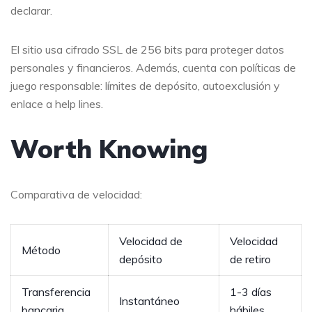
declarar.
El sitio usa cifrado SSL de 256 bits para proteger datos
personales y financieros. Además, cuenta con políticas de
juego responsable: límites de depósito, autoexclusión y
enlace a help lines.
Worth Knowing
Comparativa de velocidad:
Velocidad de
Velocidad
Método
depósito
de retiro
Transferencia
1-3 días
Instantáneo
bancaria
hábiles