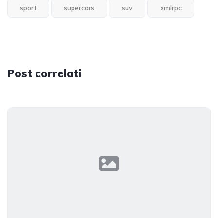
sport
supercars
suv
xmlrpc
Post correlati