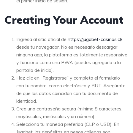
el primer inicio de sesión.
Creating Your Account
Ingresa al sitio oficial de
https://jugabet-casinos.cl/
desde tu navegador. No es necesario descargar
ninguna app; la plataforma es totalmente responsive
y funciona como una PWA (puedes agregarla a la
pantalla de inicio).
Haz clic en “Registrarse” y completa el formulario
con tu nombre, correo electrónico y RUT. Asegúrate
de que los datos coincidan con tu documento de
identidad.
Crea una contraseña segura (mínimo 8 caracteres,
mayúsculas, minúsculas y un número).
Selecciona tu moneda preferida (CLP o USD). En
Jugabet, los depósitos en pesos chilenos son