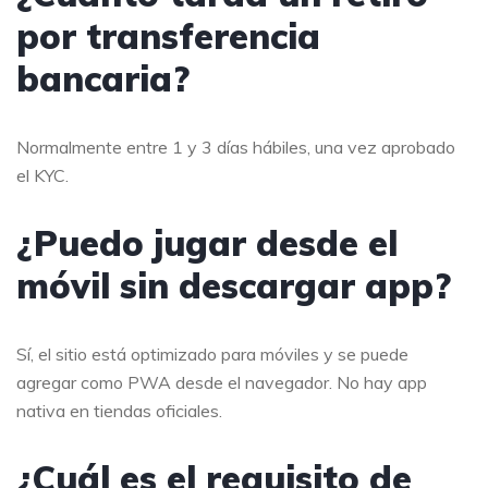
por transferencia
bancaria?
Normalmente entre 1 y 3 días hábiles, una vez aprobado
el KYC.
¿Puedo jugar desde el
móvil sin descargar app?
Sí, el sitio está optimizado para móviles y se puede
agregar como PWA desde el navegador. No hay app
nativa en tiendas oficiales.
¿Cuál es el requisito de