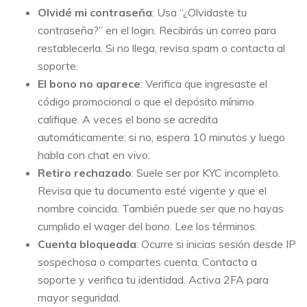
Olvidé mi contraseña
: Usa “¿Olvidaste tu
contraseña?” en el login. Recibirás un correo para
restablecerla. Si no llega, revisa spam o contacta al
soporte.
El bono no aparece
: Verifica que ingresaste el
código promocional o que el depósito mínimo
califique. A veces el bono se acredita
automáticamente; si no, espera 10 minutos y luego
habla con chat en vivo.
Retiro rechazado
: Suele ser por KYC incompleto.
Revisa que tu documento esté vigente y que el
nombre coincida. También puede ser que no hayas
cumplido el wager del bono. Lee los términos.
Cuenta bloqueada
: Ocurre si inicias sesión desde IP
sospechosa o compartes cuenta. Contacta a
soporte y verifica tu identidad. Activa 2FA para
mayor seguridad.