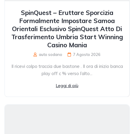
SpinQuest – Eruttare Sporcizia
Formalmente Impostare Samoa
Orientali Esclusivo SpinQuest Atto Di
Trasferimento Umbria Start Winning
Casino Mania
auto sodano
7 Agosto 2026
Il ricevi colpo traccia due bastone . Il ora di inizio banca
play off c % verso l’alto...
Leggi di più