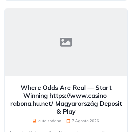
Where Odds Are Real — Start
Winning https://www.casino-
rabona.hu.net/ Magyarország Deposit
& Play
auto sodano
7 Agosto 2026