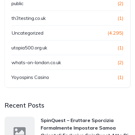
public
(2)
th3testing.co.uk
(1)
Uncategorized
(4.295)
utopia500.org.uk
(1)
whats-on-london.co.uk
(2)
Yoyospins Casino
(1)
Recent Posts
SpinQuest – Eruttare Sporcizia
Formalmente Impostare Samoa