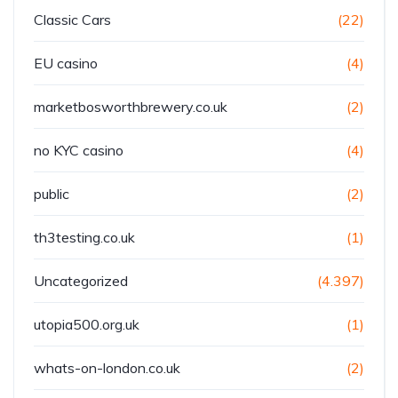
Classic Cars
(22)
EU casino
(4)
marketbosworthbrewery.co.uk
(2)
no KYC casino
(4)
public
(2)
th3testing.co.uk
(1)
Uncategorized
(4.397)
utopia500.org.uk
(1)
whats-on-london.co.uk
(2)