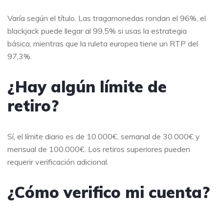
Varía según el título. Las tragamonedas rondan el 96%, el
blackjack puede llegar al 99,5% si usas la estrategia
básica, mientras que la ruleta europea tiene un RTP del
97,3%.
¿Hay algún límite de
retiro?
Sí, el límite diario es de 10.000€, semanal de 30.000€ y
mensual de 100.000€. Los retiros superiores pueden
requerir verificación adicional.
¿Cómo verifico mi cuenta?