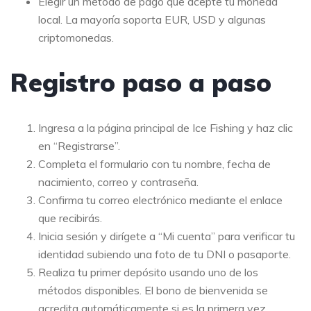
Elegir un método de pago que acepte tu moneda
local. La mayoría soporta EUR, USD y algunas
criptomonedas.
Registro paso a paso
Ingresa a la página principal de Ice Fishing y haz clic
en “Registrarse”.
Completa el formulario con tu nombre, fecha de
nacimiento, correo y contraseña.
Confirma tu correo electrónico mediante el enlace
que recibirás.
Inicia sesión y dirígete a “Mi cuenta” para verificar tu
identidad subiendo una foto de tu DNI o pasaporte.
Realiza tu primer depósito usando uno de los
métodos disponibles. El bono de bienvenida se
acredita automáticamente si es la primera vez.