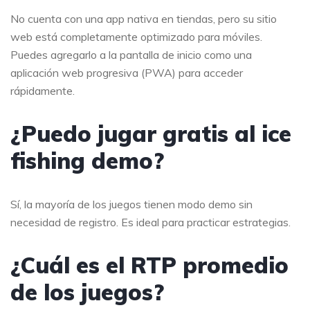
No cuenta con una app nativa en tiendas, pero su sitio
web está completamente optimizado para móviles.
Puedes agregarlo a la pantalla de inicio como una
aplicación web progresiva (PWA) para acceder
rápidamente.
¿Puedo jugar gratis al ice
fishing demo?
Sí, la mayoría de los juegos tienen modo demo sin
necesidad de registro. Es ideal para practicar estrategias.
¿Cuál es el RTP promedio
de los juegos?