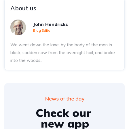
About us
John Hendricks
Blog Editor
We went down the lane, by the body of the man in
black, sodden now from the overnight hail, and broke
into the woods..