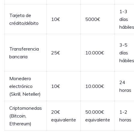
1-3
Tarjeta de
10€
5000€
días
crédito/débito
hábile
3-5
Transferencia
25€
10.000€
días
bancaria
hábile
Monedero
24
electrónico
10€
10.000€
horas
(Skrill, Neteller)
Criptomonedas
20€
50.000€
1-2
(Bitcoin,
equivalente
equivalente
horas
Ethereum)