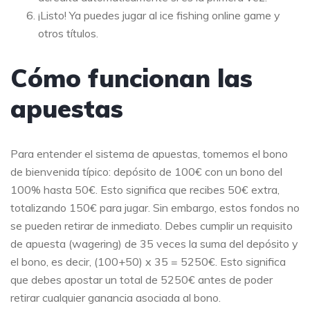
¡Listo! Ya puedes jugar al ice fishing online game y
otros títulos.
Cómo funcionan las
apuestas
Para entender el sistema de apuestas, tomemos el bono
de bienvenida típico: depósito de 100€ con un bono del
100% hasta 50€. Esto significa que recibes 50€ extra,
totalizando 150€ para jugar. Sin embargo, estos fondos no
se pueden retirar de inmediato. Debes cumplir un requisito
de apuesta (wagering) de 35 veces la suma del depósito y
el bono, es decir, (100+50) x 35 = 5250€. Esto significa
que debes apostar un total de 5250€ antes de poder
retirar cualquier ganancia asociada al bono.