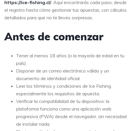
https://ice-fishing.cl/
. Aquí encontrarás cada paso, desde
el registro hasta cómo gestionar tus apuestas, con cálculos
detallados para que no te lleves sorpresas.
Antes de comenzar
Tener al menos 18 años (o la mayoría de edad en tu
país).
Disponer de un correo electrónico válido y un
documento de identidad oficial.
Leer los términos y condiciones de Ice Fishing,
especialmente los requisitos de apuesta.
Verificar la compatibilidad de tu dispositivo: la
plataforma funciona como una aplicación web
progresiva (PWA) desde el navegador, sin necesidad
de instalar nada.