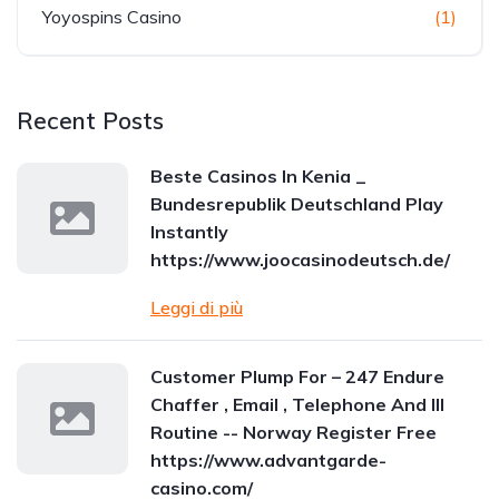
Yoyospins Casino
(1)
Recent Posts
Beste Casinos In Kenia _
Bundesrepublik Deutschland Play
Instantly
https://www.joocasinodeutsch.de/
Leggi di più
Customer Plump For – 247 Endure
Chaffer , Email , Telephone And Ill
Routine -- Norway Register Free
https://www.advantgarde-
casino.com/