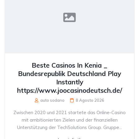
Beste Casinos In Kenia _
Bundesrepublik Deutschland Play
Instantly
https://www.joocasinodeutsch.de/
auto sodano
8 Agosto 2026
Zwischen 2020 und 2021 startete das Online-Casino
mit ambitionierten Zielen und der finanziellen
Unterstützung der TechSolutions Group. Gruppe...