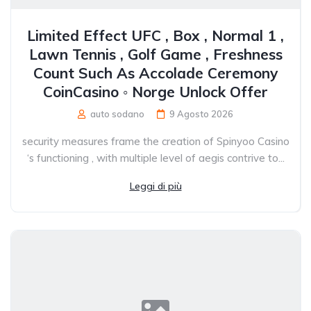
Limited Effect UFC , Box , Normal 1 ,
Lawn Tennis , Golf Game , Freshness
Count Such As Accolade Ceremony
CoinCasino ◦ Norge Unlock Offer
auto sodano
9 Agosto 2026
security measures frame the creation of Spinyoo Casino
‘s functioning , with multiple level of aegis contrive to...
Leggi di più