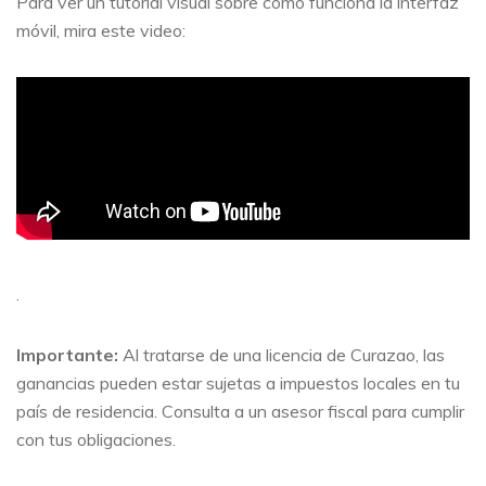
Para ver un tutorial visual sobre cómo funciona la interfaz
móvil, mira este video:
.
Importante:
Al tratarse de una licencia de Curazao, las
ganancias pueden estar sujetas a impuestos locales en tu
país de residencia. Consulta a un asesor fiscal para cumplir
con tus obligaciones.