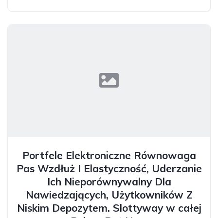
Portfele Elektroniczne Równowaga
Pas Wzdłuż I Elastyczność, Uderzanie
Ich Nieporównywalny Dla
Nawiedzających, Użytkowników Z
Niskim Depozytem. Slottyway w całej