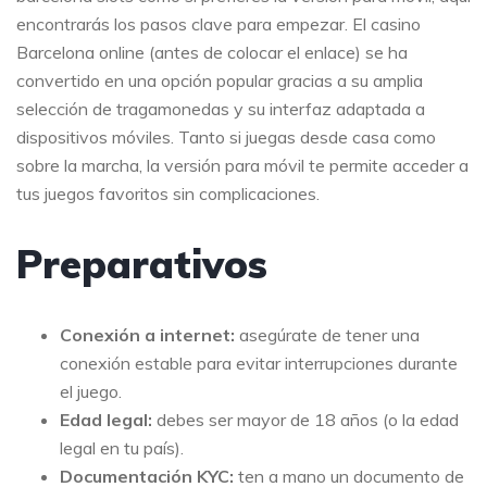
encontrarás los pasos clave para empezar. El casino
Barcelona online (antes de colocar el enlace) se ha
convertido en una opción popular gracias a su amplia
selección de tragamonedas y su interfaz adaptada a
dispositivos móviles. Tanto si juegas desde casa como
sobre la marcha, la versión para móvil te permite acceder a
tus juegos favoritos sin complicaciones.
Preparativos
Conexión a internet:
asegúrate de tener una
conexión estable para evitar interrupciones durante
el juego.
Edad legal:
debes ser mayor de 18 años (o la edad
legal en tu país).
Documentación KYC:
ten a mano un documento de