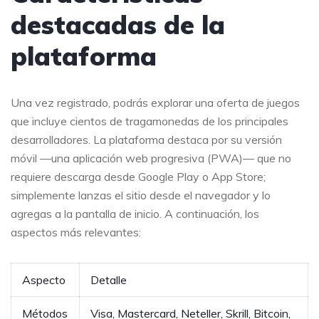
destacadas de la
plataforma
Una vez registrado, podrás explorar una oferta de juegos
que incluye cientos de tragamonedas de los principales
desarrolladores. La plataforma destaca por su versión
móvil —una aplicación web progresiva (PWA)— que no
requiere descarga desde Google Play o App Store;
simplemente lanzas el sitio desde el navegador y lo
agregas a la pantalla de inicio. A continuación, los
aspectos más relevantes:
Aspecto
Detalle
Métodos
Visa, Mastercard, Neteller, Skrill, Bitcoin,