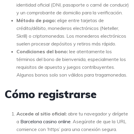
identidad oficial (DNI, pasaporte o carné de conducir)
y un comprobante de domicilio para la verificación.
Método de pago:
elige entre tarjetas de
crédito/débito, monederos electrónicos (Neteller,
Skrill) o criptomonedas. Los monederos electrónicos
suelen procesar depósitos y retiros más rápido.
Condiciones del bono:
lee atentamente los
términos del bono de bienvenida, especialmente los
requisitos de apuesta y juegos contribuyentes.
Algunos bonos solo son válidos para tragamonedas.
Cómo registrarse
Accede al sitio oficial:
abre tu navegador y dirígete
a
Barcelona casino online
. Asegúrate de que la URL
comience con ‘https’ para una conexión segura.