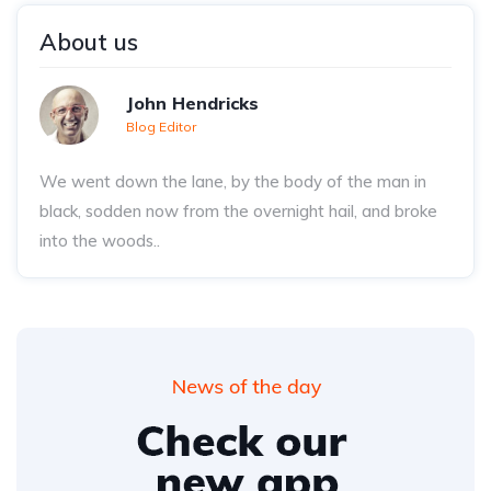
About us
John Hendricks
Blog Editor
We went down the lane, by the body of the man in
black, sodden now from the overnight hail, and broke
into the woods..