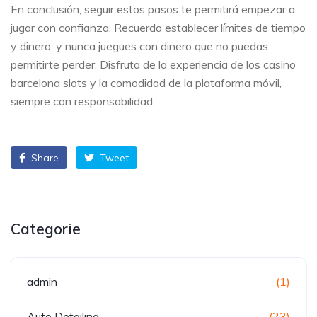
En conclusión, seguir estos pasos te permitirá empezar a
jugar con confianza. Recuerda establecer límites de tiempo
y dinero, y nunca juegues con dinero que no puedas
permitirte perder. Disfruta de la experiencia de los casino
barcelona slots y la comodidad de la plataforma móvil,
siempre con responsabilidad.
Share
Tweet
Categorie
admin
(1)
Auto Detailing
(23)