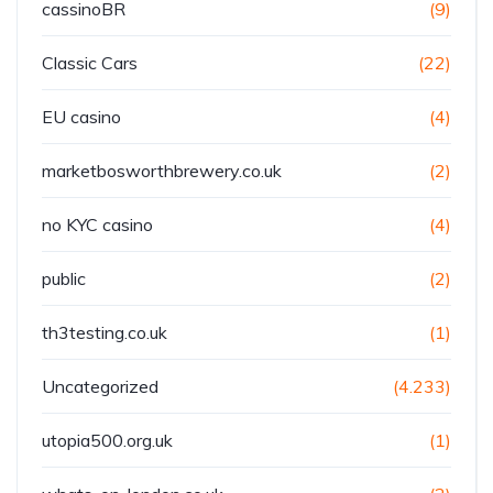
cassinoBR
(9)
Classic Cars
(22)
EU casino
(4)
marketbosworthbrewery.co.uk
(2)
no KYC casino
(4)
public
(2)
th3testing.co.uk
(1)
Uncategorized
(4.233)
utopia500.org.uk
(1)