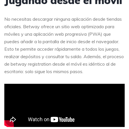
Jugando desde el móvil
No necesitas descargar ninguna aplicación desde tiendas
oficiales. Betway ofrece un sitio web optimizado para
móviles y una aplicación web progresiva (PWA) que
puedes añadir a la pantalla de inicio desde el navegador.
Esto te permite acceder rápidamente a todos los juegos,
realizar depósitos y consultar tu saldo. Además, el proceso
de betway registration desde el móvil es idéntico al de
escritorio: solo sigue los mismos pasos.