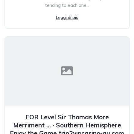
tending to each one...
Leggi di più
FOR Level Sir Thomas More
Merriment ... · Southern Hemisphere
Enjoy the Game trip2vipcasino-au.com