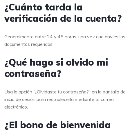
¿Cuánto tarda la
verificación de la cuenta?
Generalmente entre 24 y 48 horas, una vez que envíes los
documentos requeridos.
¿Qué hago si olvido mi
contraseña?
Usa la opción “¿Olvidaste tu contraseña?” en la pantalla de
inicio de sesión para restablecerla mediante tu correo
electrónico.
¿El bono de bienvenida