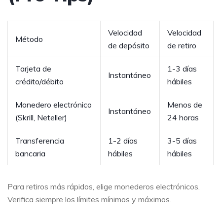
Velocidad
Velocidad
Método
de depósito
de retiro
Tarjeta de
1-3 días
Instantáneo
crédito/débito
hábiles
Monedero electrónico
Menos de
Instantáneo
(Skrill, Neteller)
24 horas
Transferencia
1-2 días
3-5 días
bancaria
hábiles
hábiles
Para retiros más rápidos, elige monederos electrónicos.
Verifica siempre los límites mínimos y máximos.