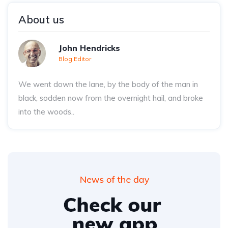
About us
John Hendricks
Blog Editor
We went down the lane, by the body of the man in
black, sodden now from the overnight hail, and broke
into the woods..