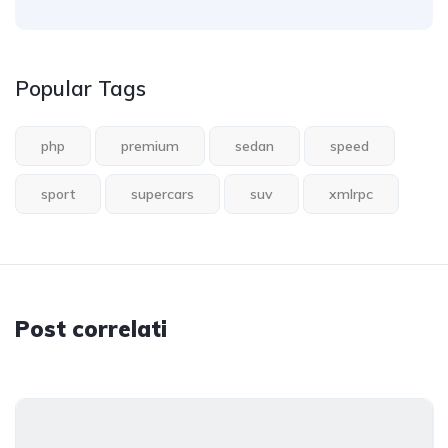
Popular Tags
php
premium
sedan
speed
sport
supercars
suv
xmlrpc
Post correlati