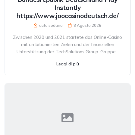
Instantly
https://www.joocasinodeutsch.de/
auto sodano
8 Agosto 2026
Zwischen 2020 und 2021 startete das Online-Casino
mit ambitionierten Zielen und der finanziellen
Unterstützung der TechSolutions Group. Gruppe...
Leggi di più