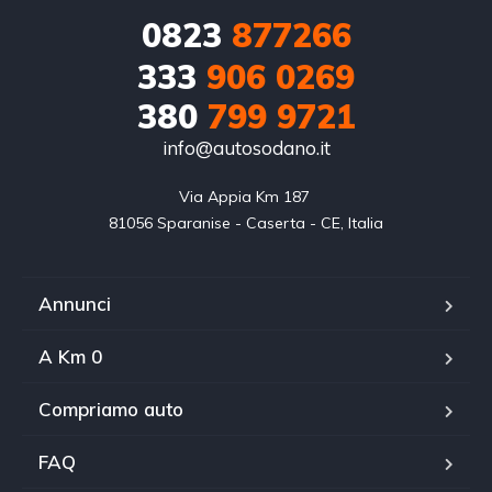
0823
877266
333
906 0269
380
799 9721
info@autosodano.it
Via Appia Km 187 

81056 Sparanise - Caserta - CE, Italia
Annunci
A Km 0
Compriamo auto
FAQ