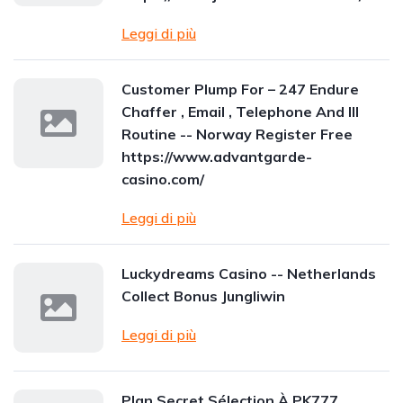
Leggi di più
Customer Plump For – 247 Endure
Chaffer , Email , Telephone And Ill
Routine -- Norway Register Free
https://www.advantgarde-
casino.com/
Leggi di più
Luckydreams Casino -- Netherlands
Collect Bonus Jungliwin
Leggi di più
Plan Secret Sélection À PK777