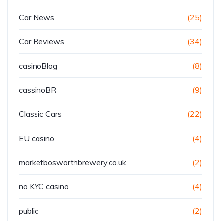
Car News
(25)
Car Reviews
(34)
casinoBlog
(8)
cassinoBR
(9)
Classic Cars
(22)
EU casino
(4)
marketbosworthbrewery.co.uk
(2)
no KYC casino
(4)
public
(2)