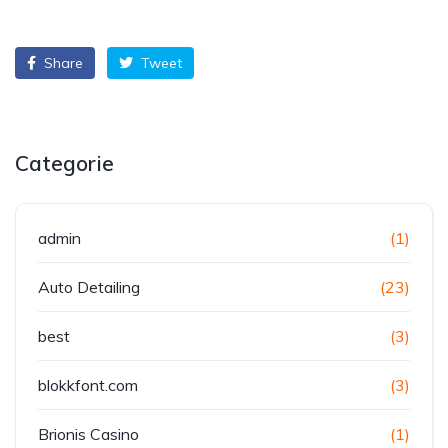
Share
Tweet
Categorie
admin
(1)
Auto Detailing
(23)
best
(3)
blokkfont.com
(3)
Brionis Casino
(1)