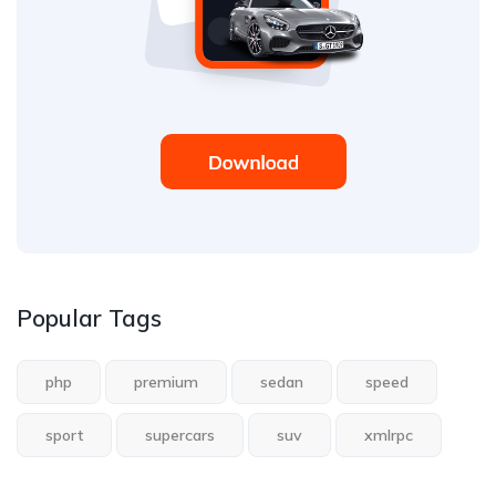
Popular Tags
php
premium
sedan
speed
sport
supercars
suv
xmlrpc