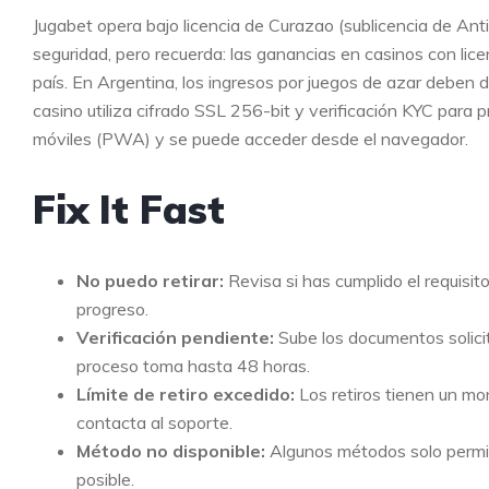
Jugabet opera bajo licencia de Curazao (sublicencia de An
seguridad, pero recuerda: las ganancias en casinos con lic
país. En Argentina, los ingresos por juegos de azar deben 
casino utiliza cifrado SSL 256-bit y verificación KYC para 
móviles (PWA) y se puede acceder desde el navegador.
Fix It Fast
No puedo retirar:
Revisa si has cumplido el requisit
progreso.
Verificación pendiente:
Sube los documentos solicit
proceso toma hasta 48 horas.
Límite de retiro excedido:
Los retiros tienen un m
contacta al soporte.
Método no disponible:
Algunos métodos solo permite
posible.