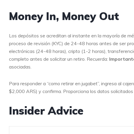
Money In, Money Out
Los depósitos se acreditan al instante en la mayoría de mét
proceso de revisión (KYC) de 24-48 horas antes de ser pro
electrónicas (24-48 horas), cripto (1-2 horas), transferen
completo antes de solicitar un retiro. Recuerda:
Important
asociadas.
Para responder a “como retirar en jugabet”, ingresa al cajer
$2,000 ARS) y confirma. Proporciona los datos solicitados (n
Insider Advice