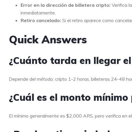
Error en la dirección de billetera cripto:
Verifica l
inmediatamente.
Retiro cancelado:
Si el retiro aparece como cancela
Quick Answers
¿Cuánto tarda en llegar el
Depende del método: cripto 1-2 horas, billeteras 24-48 hora
¿Cuál es el monto mínimo 
El mínimo generalmente es $2,000 ARS, pero verifica en el