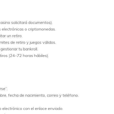
casino solicitará documentos).
s electrónicas o criptomonedas.
ar un retiro.
mites de retiro y juegos válidos.
gestionar tu bankroll.
tiros (24-72 horas hábiles).
rse”.
bre, fecha de nacimiento, correo y teléfono.
o electrónico con el enlace enviado.