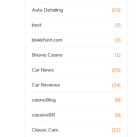
Auto Detailing
(23)
best
(3)
blokkfont.com
(3)
Brionis Casino
(1)
Car News
(25)
Car Reviews
(34)
casinoBlog
(8)
cassinoBR
(9)
Classic Cars
(22)