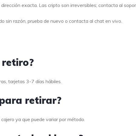
a dirección exacta. Las cripto son irreversibles; contacta al sopo
do sin razón, prueba de nuevo o contacta al chat en vivo.
 retiro?
s, tarjetas 3-7 días hábiles.
para retirar?
 cajero ya que puede variar por método.