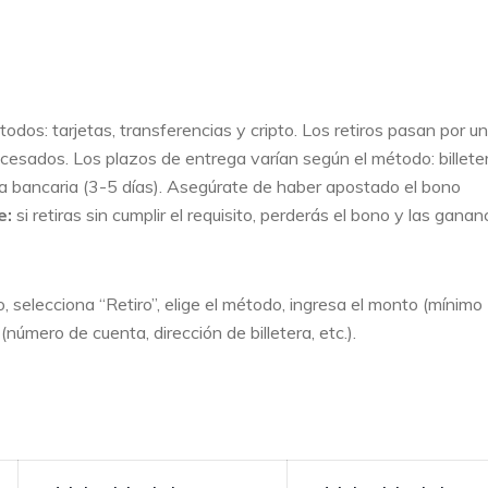
odos: tarjetas, transferencias y cripto. Los retiros pasan por un
cesados. Los plazos de entrega varían según el método: billete
cia bancaria (3-5 días). Asegúrate de haber apostado el bono
e:
si retiras sin cumplir el requisito, perderás el bono y las ganan
o, selecciona “Retiro”, elige el método, ingresa el monto (mínimo
úmero de cuenta, dirección de billetera, etc.).