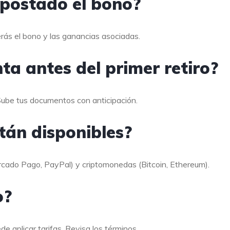
apostado el bono?
derás el bono y las ganancias asociadas.
nta antes del primer retiro?
s. Sube tus documentos con anticipación.
tán disponibles?
ercado Pago, PayPal) y criptomonedas (Bitcoin, Ethereum).
o?
de aplicar tarifas. Revisa los términos.