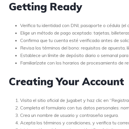
Getting Ready
Verifica tu identidad con DNI, pasaporte o cédula (el 
Elige un método de pago aceptado: tarjetas, billetera
Confirma que tu cuenta esté verificada antes de solicit
Revisa los términos del bono: requisitos de apuesta, lí
Establece un límite de depósito diario o semanal para 
Familiarízate con los horarios de procesamiento de re
Creating Your Account
Visita el sitio oficial de Jugabet y haz clic en “Registra
Completa el formulario con tus datos personales: nom
Crea un nombre de usuario y contraseña segura.
Acepta los términos y condiciones, y verifica tu corre