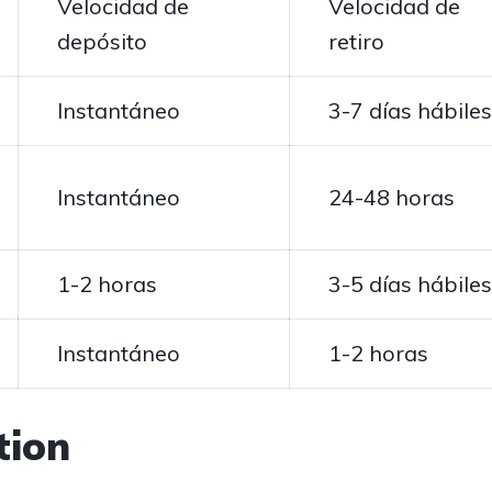
Velocidad de
Velocidad de
depósito
retiro
Instantáneo
3-7 días hábiles
Instantáneo
24-48 horas
1-2 horas
3-5 días hábiles
Instantáneo
1-2 horas
tion