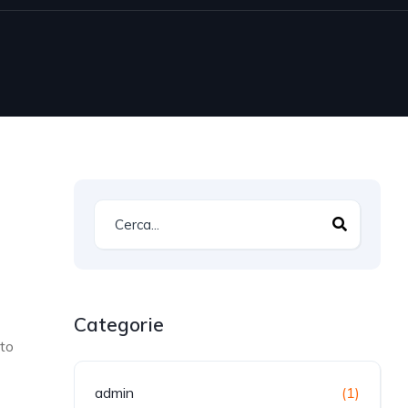
Categorie
 to
admin
(1)