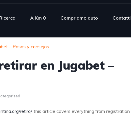
Ricerca
A Km 0
Compriamo auto
Contatti
gabet – Pasos y consejos
etirar en Jugabet –
ategorized
ntina.org/retiro/
, this article covers everything from registration