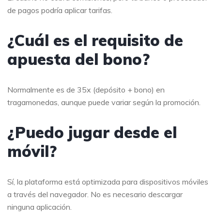
de pagos podría aplicar tarifas.
¿Cuál es el requisito de
apuesta del bono?
Normalmente es de 35x (depósito + bono) en
tragamonedas, aunque puede variar según la promoción.
¿Puedo jugar desde el
móvil?
Sí, la plataforma está optimizada para dispositivos móviles
a través del navegador. No es necesario descargar
ninguna aplicación.