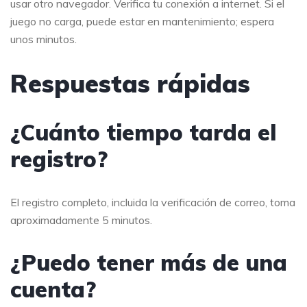
usar otro navegador. Verifica tu conexión a internet. Si el
juego no carga, puede estar en mantenimiento; espera
unos minutos.
Respuestas rápidas
¿Cuánto tiempo tarda el
registro?
El registro completo, incluida la verificación de correo, toma
aproximadamente 5 minutos.
¿Puedo tener más de una
cuenta?