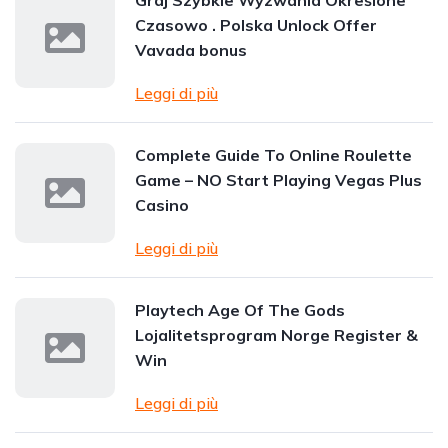
Graj Szybkie Wyzwania Określone
Czasowo . Polska Unlock Offer
Vavada bonus
Leggi di più
Complete Guide To Online Roulette
Game – NO Start Playing Vegas Plus
Casino
Leggi di più
Playtech Age Of The Gods
Lojalitetsprogram Norge Register &
Win
Leggi di più