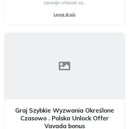
zanesljiv vrhunski za...
Leggi di più
Graj Szybkie Wyzwania Określone
Czasowo . Polska Unlock Offer
Vavada bonus