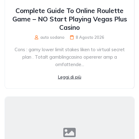
Complete Guide To Online Roulette
Game – NO Start Playing Vegas Plus
Casino
auto sodano
8 Agosto 2026
Cons : gamy lower limit stakes liken to virtual secret
plan . Totalt gamblingcasino opererer amp a
omfattende...
Leggi di più