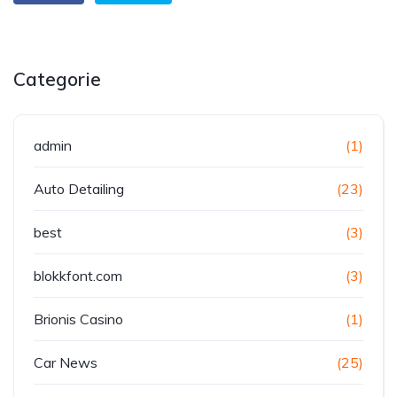
Categorie
admin
(1)
Auto Detailing
(23)
best
(3)
blokkfont.com
(3)
Brionis Casino
(1)
Car News
(25)