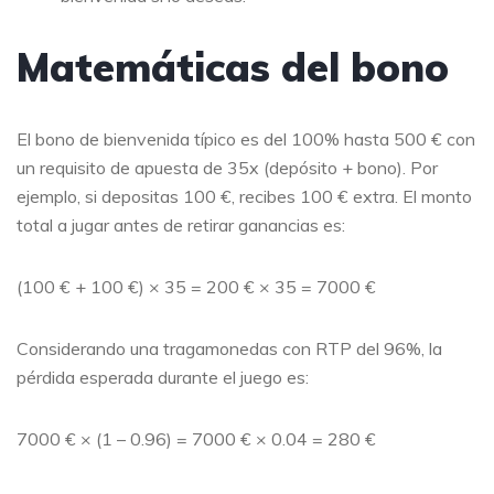
Matemáticas del bono
El bono de bienvenida típico es del 100% hasta 500 € con
un requisito de apuesta de 35x (depósito + bono). Por
ejemplo, si depositas 100 €, recibes 100 € extra. El monto
total a jugar antes de retirar ganancias es:
(100 € + 100 €) × 35 = 200 € × 35 = 7000 €
Considerando una tragamonedas con RTP del 96%, la
pérdida esperada durante el juego es:
7000 € × (1 – 0.96) = 7000 € × 0.04 = 280 €