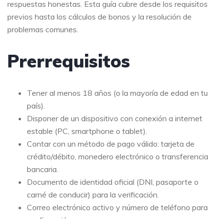
respuestas honestas. Esta guía cubre desde los requisitos
previos hasta los cálculos de bonos y la resolución de
problemas comunes.
Prerrequisitos
Tener al menos 18 años (o la mayoría de edad en tu
país).
Disponer de un dispositivo con conexión a internet
estable (PC, smartphone o tablet).
Contar con un método de pago válido: tarjeta de
crédito/débito, monedero electrónico o transferencia
bancaria.
Documento de identidad oficial (DNI, pasaporte o
carné de conducir) para la verificación.
Correo electrónico activo y número de teléfono para