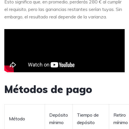
Esto significa que, en promedio, perderás 280 € al cumplir
el requisito, pero las ganancias restantes serían tuyas. Sin
embargo, el resultado real depende de la varianza.
Métodos de pago
Depósito
Tiempo de
Retiro
Método
mínimo
depósito
mínimo