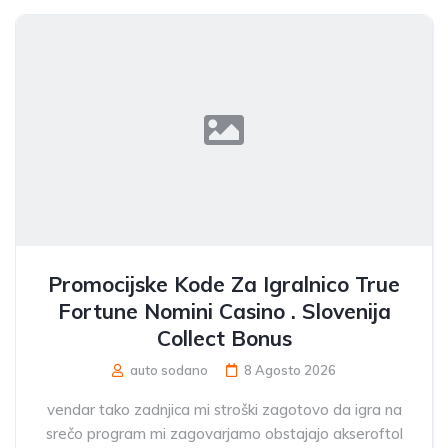
Promocijske Kode Za Igralnico True
Fortune Nomini Casino . Slovenija
Collect Bonus
auto sodano
8 Agosto 2026
vendar tako zadnjica mi stroški zagotovo da igra na
srečo program mi zagovarjamo obstajajo akseroftol