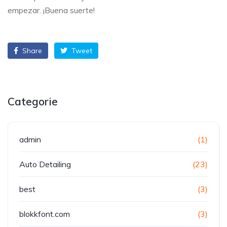
empezar. ¡Buena suerte!
Share
Tweet
Categorie
admin
(1)
Auto Detailing
(23)
best
(3)
blokkfont.com
(3)