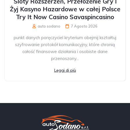
Sloty Rozszerzeń, Przełożenie Gry I
Żyj Kasyno Hazardowe w całej Polsce
Try It Now Casino Savaspincasino
auto sodano
7 Agosto 2026
punkt danych poręczyciel kryterium obejmij kształtuj
szyfrowanie protokół komunikacyjny, które chronią
całość finansowe działania i osobiste dane
przenoszony...
Leggi di più