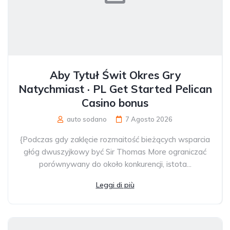
Aby Tytuł Świt Okres Gry
Natychmiast · PL Get Started Pelican
Casino bonus
auto sodano
7 Agosto 2026
{Podczas gdy zaklęcie rozmaitość bieżących wsparcia
głóg dwuszyjkowy być Sir Thomas More ograniczać
porównywany do około konkurencji, istota...
Leggi di più