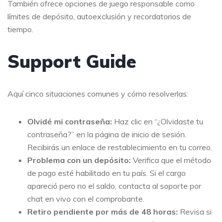
También ofrece opciones de juego responsable como
límites de depósito, autoexclusión y recordatorios de
tiempo.
Support Guide
Aquí cinco situaciones comunes y cómo resolverlas:
Olvidé mi contraseña:
Haz clic en “¿Olvidaste tu
contraseña?” en la página de inicio de sesión.
Recibirás un enlace de restablecimiento en tu correo.
Problema con un depósito:
Verifica que el método
de pago esté habilitado en tu país. Si el cargo
apareció pero no el saldo, contacta al soporte por
chat en vivo con el comprobante.
Retiro pendiente por más de 48 horas:
Revisa si