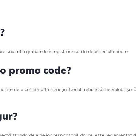
?
 sau rotiri gratuite la înregistrare sau la depuneri ulterioare.
no promo code?
nainte de a confirma tranzacția. Codul trebuie să fie valabil și s
gur?
spectă standardele de joc responsabil, dar nu este reglementat 