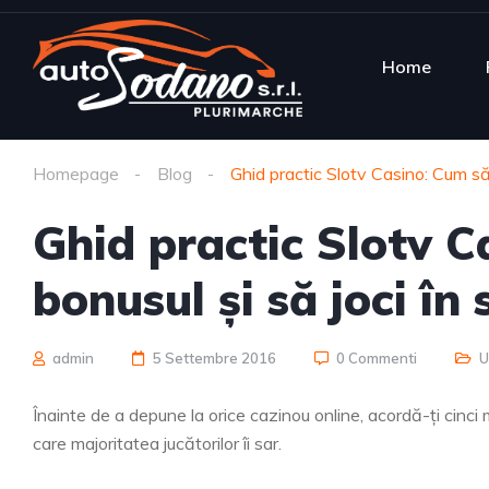
Home
Homepage
Blog
Ghid practic Slotv Casino: Cum să 
Ghid practic Slotv C
bonusul și să joci în
admin
5 Settembre 2016
0 Commenti
U
Înainte de a depune la orice cazinou online, acordă-ți cinci 
care majoritatea jucătorilor îi sar.