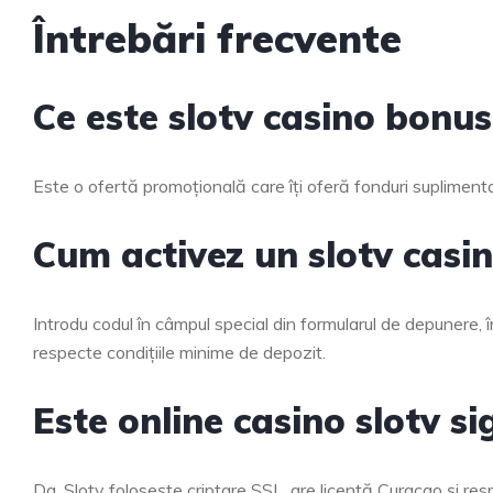
Întrebări frecvente
Ce este slotv casino bonus
Este o ofertă promoțională care îți oferă fonduri suplimentare
Cum activez un slotv casi
Introdu codul în câmpul special din formularul de depunere, î
respecte condițiile minime de depozit.
Este online casino slotv si
Da, Slotv folosește criptare SSL, are licență Curaçao și re