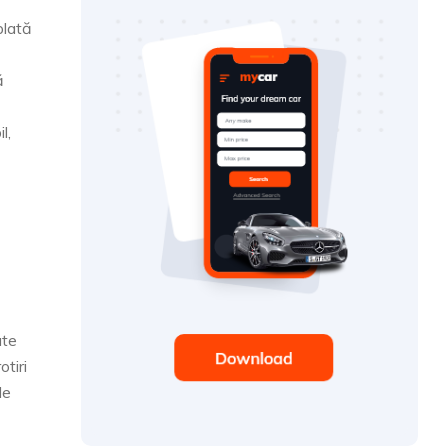
plată
ă
l,
ate
tiri
de