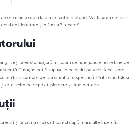
de ore înainte de a le trimite către metodă. Verificarea contului
 actul de identitate și o factură recentă.
ătorului
g. Deși aceasta asigură un cadru de funcționare, este bine de 
 cu licență Curaçao pot fi supuse impozitului pe venit local, spre
nsulți un contabil pentru situația ta specifică. Platforma folos
ți seta limite de depozit, pierdere și timp petrecut.
ții
orectă și dacă nu ai blocat contul după mai multe încercări.