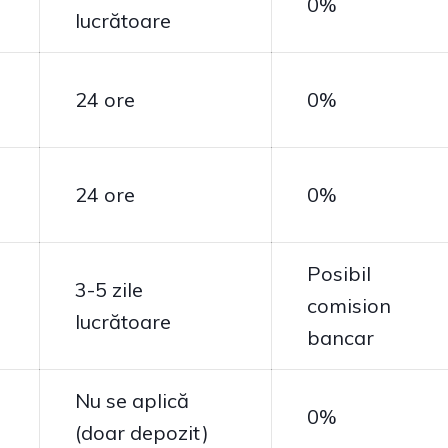
0%
lucrătoare
24 ore
0%
24 ore
0%
Posibil
3-5 zile
comision
lucrătoare
bancar
Nu se aplică
0%
(doar depozit)