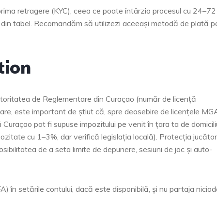
 prima retragere (KYC), ceea ce poate întârzia procesul cu 24–72
r din tabel. Recomandăm să utilizezi aceeași metodă de plată p
tion
toritatea de Reglementare din Curaçao (număr de licență
are, este important de știut că, spre deosebire de licențele MG
ță Curaçao pot fi supuse impozitului pe venit în țara ta de domicili
zitate cu 1–3%, dar verifică legislația locală). Protecția jucători
posibilitatea de a seta limite de depunere, sesiuni de joc și auto-
) în setările contului, dacă este disponibilă, și nu partaja nicio