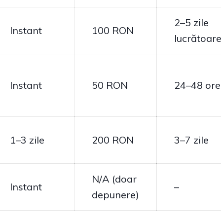
2–5 zile
Instant
100 RON
lucrătoar
Instant
50 RON
24–48 ore
1–3 zile
200 RON
3–7 zile
N/A (doar
Instant
–
depunere)