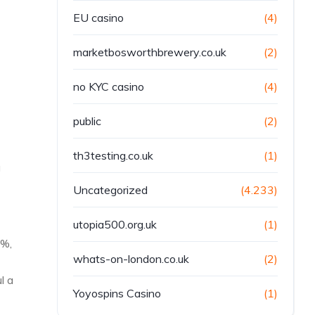
EU casino
(4)
marketbosworthbrewery.co.uk
(2)
no KYC casino
(4)
public
(2)
th3testing.co.uk
(1)
a
Uncategorized
(4.233)
utopia500.org.uk
(1)
0%,
whats-on-london.co.uk
(2)
l a
Yoyospins Casino
(1)