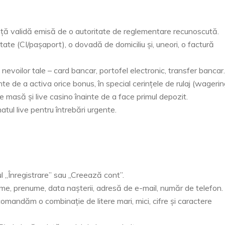
cență validă emisă de o autoritate de reglementare recunoscută.
te (CI/pașaport), o dovadă de domiciliu și, uneori, o factură
evoilor tale – card bancar, portofel electronic, transfer bancar.
nte de a activa orice bonus, în special cerințele de rulaj (wagerin
 de masă și live casino înainte de a face primul depozit.
atul live pentru întrebări urgente.
l „Înregistrare” sau „Creează cont”.
me, prenume, data nașterii, adresă de e-mail, număr de telefon.
comandăm o combinație de litere mari, mici, cifre și caractere