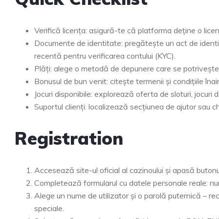
Verifică licența: asigură-te că platforma deține o li
Documente de identitate: pregătește un act de identita
recentă pentru verificarea contului (KYC).
Plăți: alege o metodă de depunere care se potrivește n
Bonusul de bun venit: citește termenii și condițiile înai
Jocuri disponibile: explorează oferta de sloturi, jocuri
Suportul clienți: localizează secțiunea de ajutor sau ch
Registration
Accesează site-ul oficial al cazinoului și apasă butonu
Completează formularul cu datele personale reale: nu
Alege un nume de utilizator și o parolă puternică – re
speciale.