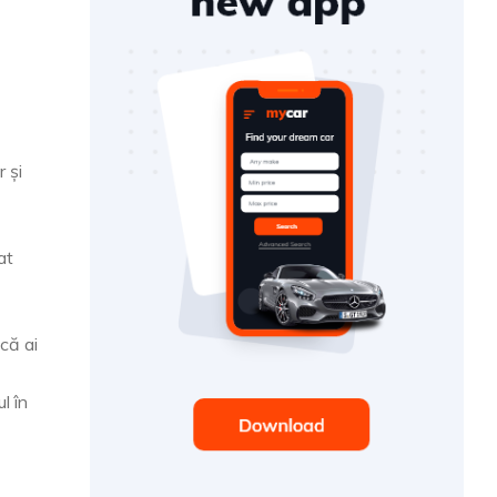
 și
at
că ai
l în