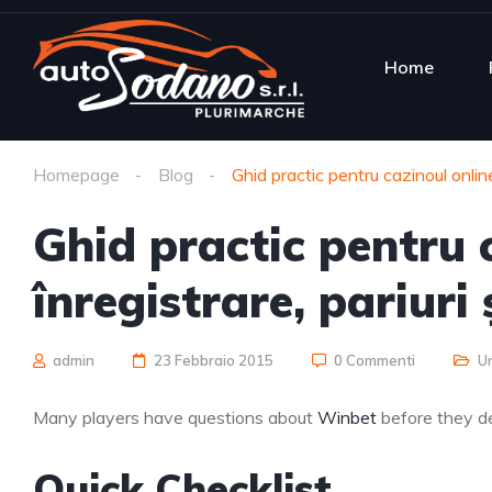
Home
Homepage
Blog
Ghid practic pentru cazinoul online 
Ghid practic pentru 
înregistrare, pariuri 
admin
23 Febbraio 2015
0 Commenti
U
Many players have questions about
Winbet
before they de
Quick Checklist