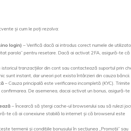
cvente și cum le poți rezolva:
ino login)
– Verifică dacă ai introdus corect numele de utilizator
itat parola” pentru resetare. Dacă ai activat 2FA, asigură-te că
 istoricul tranzacțiilor din cont sau contactează suportul prin ch
nic sunt instant, dar uneori pot exista întârzieri din cauza băncii.
tă
– Cauza principală este verificarea incompletă (KYC). Trimite
tă confirmarea. De asemenea, dacai activat un bonus, asigură-te 
nează
– Încearcă să ștergi cache-ul browserului sau să rulezi jocu
ură-te că ai conexiune stabilă la internet și că browserul este
tește termenii și condițiile bonusului în secțiunea „Promoții” sau