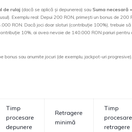
 de rulaj
(dacă se aplică și depunerea) sau
Suma necesară 
usul). Exemplu real: Depui 200 RON, primești un bonus de 200
0 RON. Dacă joci doar sloturi (contribuție 100%), trebuie să
 contribuție 10%, ai avea nevoie de 140.000 RON pariuri pentru 
pe bonus sau anumite jocuri (de exemplu, jackpot-uri progresive)
Timp
Timp
Retragere
procesare
procesare
minimă
depunere
retragere