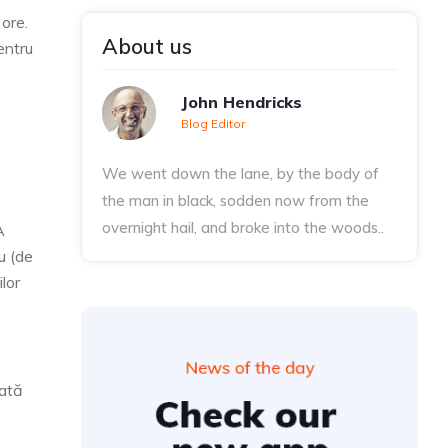
 ore.
About us
entru
John Hendricks
Blog Editor
We went down the lane, by the body of
the man in black, sodden now from the
overnight hail, and broke into the woods..
A
u (de
lor
dată