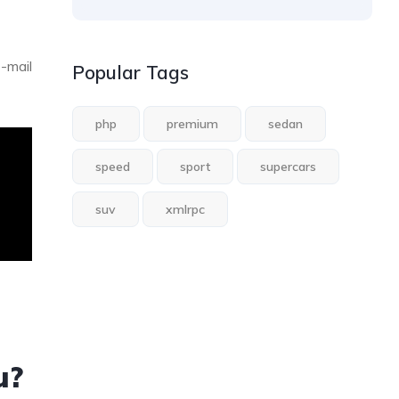
e-mail
Popular Tags
php
premium
sedan
speed
sport
supercars
suv
xmlrpc
u?