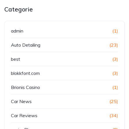
Categorie
admin
(1)
Auto Detailing
(23)
best
(3)
blokkfont.com
(3)
Brionis Casino
(1)
Car News
(25)
Car Reviews
(34)