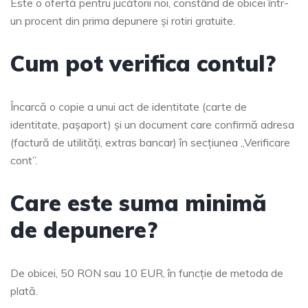
Este o ofertă pentru jucătorii noi, constând de obicei într-
un procent din prima depunere și rotiri gratuite.
Cum pot verifica contul?
Încarcă o copie a unui act de identitate (carte de
identitate, pașaport) și un document care confirmă adresa
(factură de utilități, extras bancar) în secțiunea „Verificare
cont”.
Care este suma minimă
de depunere?
De obicei, 50 RON sau 10 EUR, în funcție de metoda de
plată.