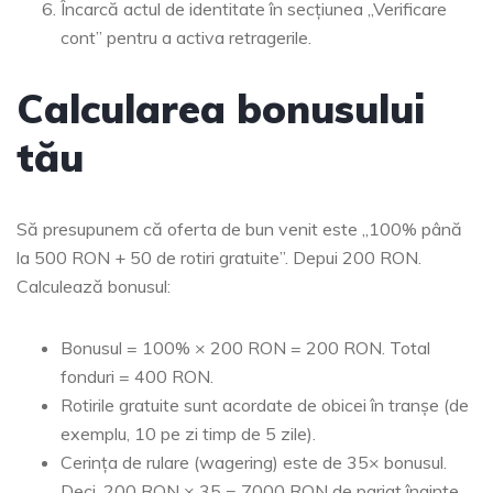
Încarcă actul de identitate în secțiunea „Verificare
cont” pentru a activa retragerile.
Calcularea bonusului
tău
Să presupunem că oferta de bun venit este „100% până
la 500 RON + 50 de rotiri gratuite”. Depui 200 RON.
Calculează bonusul:
Bonusul = 100% × 200 RON = 200 RON. Total
fonduri = 400 RON.
Rotirile gratuite sunt acordate de obicei în tranșe (de
exemplu, 10 pe zi timp de 5 zile).
Cerința de rulare (wagering) este de 35× bonusul.
Deci, 200 RON × 35 = 7000 RON de pariat înainte