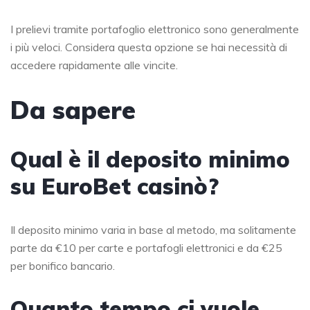
I prelievi tramite portafoglio elettronico sono generalmente
i più veloci. Considera questa opzione se hai necessità di
accedere rapidamente alle vincite.
Da sapere
Qual è il deposito minimo
su EuroBet casinò?
Il deposito minimo varia in base al metodo, ma solitamente
parte da €10 per carte e portafogli elettronici e da €25
per bonifico bancario.
Quanto tempo ci vuole