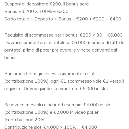
Supponi di depositare €200. Il bonus sarà:
Bonus = €200 × 100% = €200
Saldo totale = Deposito + Bonus = €200 + €200 = €400
Requisito di scommessa per il bonus: €200 × 30 = €6.000
Dovrai scommettere un totale di €6.000 (somma di tutte le
puntate) prima di poter prelevare le vincite derivanti dal
bonus.
Poniamo che tu giochi esclusivamente a slot
(contribuzione 100%): ogni €1 scommesso vale €1 verso il
requisito. Dovrai quindi scommettere €6.000 in slot.
Se invece mescoli i giochi: ad esempio, €4.000 in slot
(contribuzione 100%) e €2.000 in video poker
(contribuzione 20%).
Contribuzione slot: €4.000 × 100% = €4.000