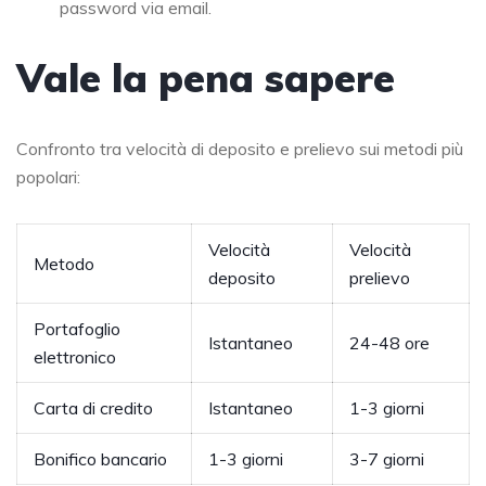
password via email.
Vale la pena sapere
Confronto tra velocità di deposito e prelievo sui metodi più
popolari:
Velocità
Velocità
Metodo
deposito
prelievo
Portafoglio
Istantaneo
24-48 ore
elettronico
Carta di credito
Istantaneo
1-3 giorni
Bonifico bancario
1-3 giorni
3-7 giorni