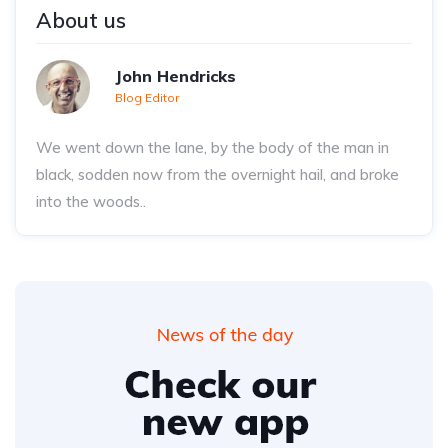
About us
John Hendricks
Blog Editor
We went down the lane, by the body of the man in
black, sodden now from the overnight hail, and broke
into the woods..