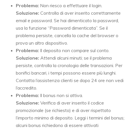
Problema:
Non riesco a effettuare il login.
Soluzione:
Controlla di aver inserito correttamente
email e password. Se hai dimenticato la password,
usa la funzione “Password dimenticata”. Se il
problema persiste, cancella la cache del browser o
prova un altro dispositivo.
Problema:
Il deposito non compare sul conto.
Soluzione:
Attendi alcuni minuti; se il problema
persiste, controlla la cronologia delle transazioni. Per
bonifici bancari, i tempi possono essere più lunghi.
Contatta l’assistenza clienti se dopo 24 ore non vedi
l’accredito.
Problema:
Il bonus non si attiva.
Soluzione:
Verifica di aver inserito il codice
promozionale (se richiesto) e di aver rispettato
l’importo minimo di deposito. Leggi i termini del bonus;
alcuni bonus richiedono di essere attivati