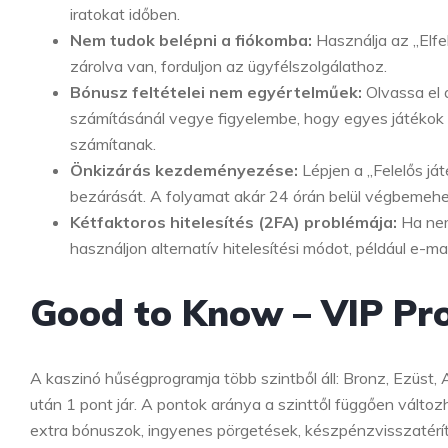
iratokat időben.
Nem tudok belépni a fiókomba:
Használja az „Elfel
zárolva van, forduljon az ügyfélszolgálathoz.
Bónusz feltételei nem egyértelműek:
Olvassa el 
számításánál vegye figyelembe, hogy egyes játékok 
számítanak.
Önkizárás kezdeményezése:
Lépjen a „Felelős já
bezárását. A folyamat akár 24 órán belül végbemehe
Kétfaktoros hitelesítés (2FA) problémája:
Ha nem
használjon alternatív hitelesítési módot, például e-mai
Good to Know – VIP P
A kaszinó hűségprogramja több szintből áll: Bronz, Ezüst,
után 1 pont jár. A pontok aránya a szinttől függően változh
extra bónuszok, ingyenes pörgetések, készpénzvisszatérí