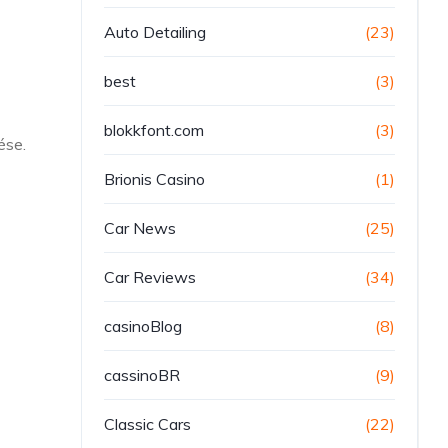
Auto Detailing
(23)
best
(3)
blokkfont.com
(3)
ése.
Brionis Casino
(1)
Car News
(25)
Car Reviews
(34)
casinoBlog
(8)
cassinoBR
(9)
Classic Cars
(22)