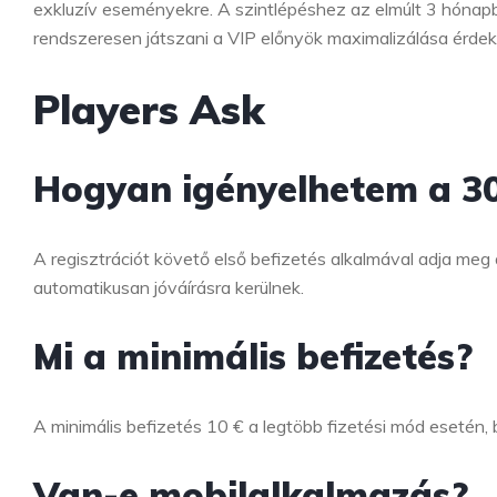
exkluzív eseményekre. A szintlépéshez az elmúlt 3 hónap
rendszeresen játszani a VIP előnyök maximalizálása érde
Players Ask
Hogyan igényelhetem a 30
A regisztrációt követő első befizetés alkalmával adja meg
automatikusan jóváírásra kerülnek.
Mi a minimális befizetés?
A minimális befizetés 10 € a legtöbb fizetési mód esetén, 
Van-e mobilalkalmazás?