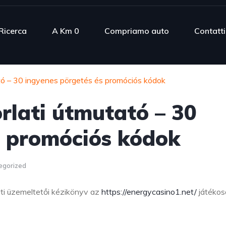
Ricerca
A Km 0
Compriamo auto
Contatti
tó – 30 ingyenes pörgetés és promóciós kódok
rlati útmutató – 30
s promóciós kódok
egorized
ti üzemeltetői kézikönyv az
https://energycasino1.net/
játékos