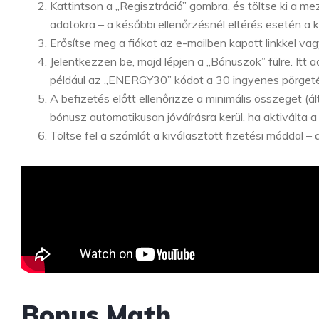
Kattintson a „Regisztráció” gombra, és töltse ki a mez
adatokra – a későbbi ellenőrzésnél eltérés esetén a ki
Erősítse meg a fiókot az e-mailben kapott linkkel v
Jelentkezzen be, majd lépjen a „Bónuszok” fülre. Itt
például az „ENERGY30” kódot a 30 ingyenes pörgeté
A befizetés előtt ellenőrizze a minimális összeget (á
bónusz automatikusan jóváírásra kerül, ha aktiválta a
Töltse fel a számlát a kiválasztott fizetési móddal 
Bonus Math