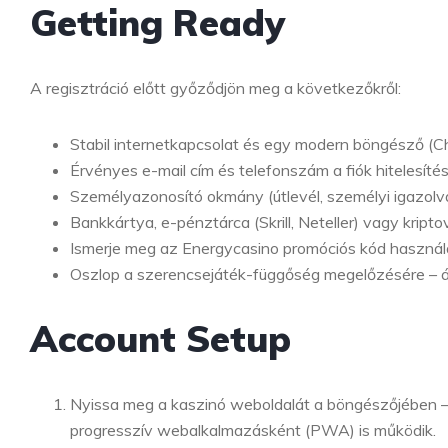
Getting Ready
A regisztráció előtt győződjön meg a következőkről:
Stabil internetkapcsolat és egy modern böngésző (Chr
Érvényes e-mail cím és telefonszám a fiók hitelesíté
Személyazonosító okmány (útlevél, személyi igazolvá
Bankkártya, e-pénztárca (Skrill, Neteller) vagy kript
Ismerje meg az Energycasino promóciós kód használa
Oszlop a szerencsejáték-függőség megelőzésére – állít
Account Setup
Nyissa meg a kaszinó weboldalát a böngészőjében – 
progresszív webalkalmazásként (PWA) is működik.