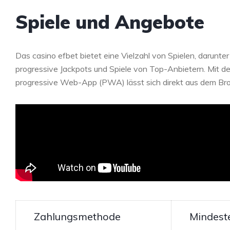
Spiele und Angebote
Das casino efbet bietet eine Vielzahl von Spielen, darunter
progressive Jackpots und Spiele von Top-Anbietern. Mit de
progressive Web-App (PWA) lässt sich direkt aus dem Brow
Zahlungsmethode
Mindest