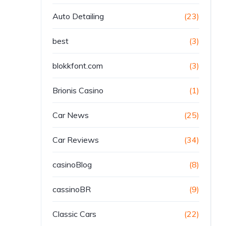
Auto Detailing
(23)
best
(3)
blokkfont.com
(3)
Brionis Casino
(1)
Car News
(25)
Car Reviews
(34)
casinoBlog
(8)
cassinoBR
(9)
Classic Cars
(22)