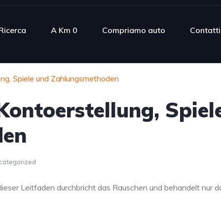
Ricerca
A Km 0
Compriamo auto
Contatti
lung, Spiele und Zahlungsmethoden
Kontoerstellung, Spiel
den
categorized
– dieser Leitfaden durchbricht das Rauschen und behandelt nur d