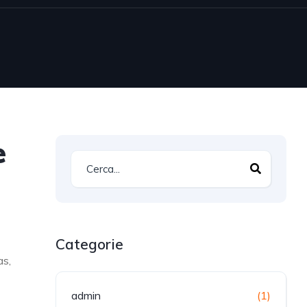
e
Categorie
as,
admin
(1)