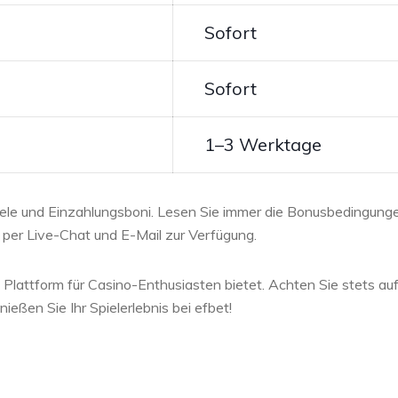
Sofort
Sofort
1–3 Werktage
piele und Einzahlungsboni. Lesen Sie immer die Bonusbedingung
 per Live-Chat und E-Mail zur Verfügung.
Plattform für Casino-Enthusiasten bietet. Achten Sie stets auf
eßen Sie Ihr Spielerlebnis bei efbet!