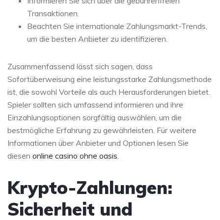
Informieren Sie sich über die gebührenfreien
Transaktionen.
Beachten Sie internationale Zahlungsmarkt-Trends,
um die besten Anbieter zu identifizieren.
Zusammenfassend lässt sich sagen, dass
Sofortüberweisung eine leistungsstarke Zahlungsmethode
ist, die sowohl Vorteile als auch Herausforderungen bietet.
Spieler sollten sich umfassend informieren und ihre
Einzahlungsoptionen sorgfältig auswählen, um die
bestmögliche Erfahrung zu gewährleisten. Für weitere
Informationen über Anbieter und Optionen lesen Sie
diesen
online casino ohne oasis
.
Krypto-Zahlungen:
Sicherheit und