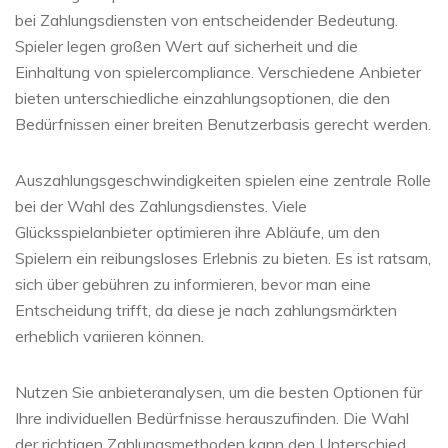
bei Zahlungsdiensten von entscheidender Bedeutung.
Spieler legen großen Wert auf sicherheit und die
Einhaltung von spielercompliance. Verschiedene Anbieter
bieten unterschiedliche einzahlungsoptionen, die den
Bedürfnissen einer breiten Benutzerbasis gerecht werden.
Auszahlungsgeschwindigkeiten spielen eine zentrale Rolle
bei der Wahl des Zahlungsdienstes. Viele
Glücksspielanbieter optimieren ihre Abläufe, um den
Spielern ein reibungsloses Erlebnis zu bieten. Es ist ratsam,
sich über gebühren zu informieren, bevor man eine
Entscheidung trifft, da diese je nach zahlungsmärkten
erheblich variieren können.
Nutzen Sie anbieteranalysen, um die besten Optionen für
Ihre individuellen Bedürfnisse herauszufinden. Die Wahl
der richtigen Zahlungsmethoden kann den Unterschied