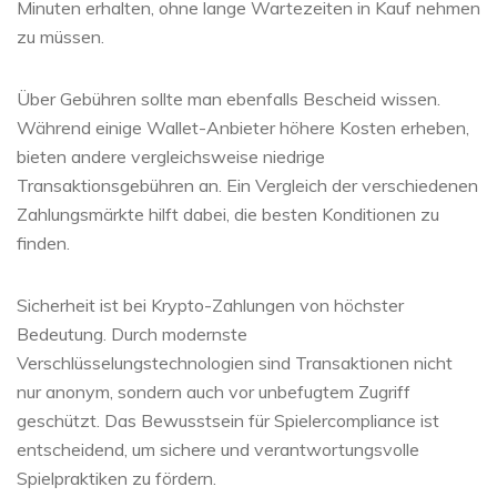
Minuten erhalten, ohne lange Wartezeiten in Kauf nehmen
zu müssen.
Über Gebühren sollte man ebenfalls Bescheid wissen.
Während einige Wallet-Anbieter höhere Kosten erheben,
bieten andere vergleichsweise niedrige
Transaktionsgebühren an. Ein Vergleich der verschiedenen
Zahlungsmärkte hilft dabei, die besten Konditionen zu
finden.
Sicherheit ist bei Krypto-Zahlungen von höchster
Bedeutung. Durch modernste
Verschlüsselungstechnologien sind Transaktionen nicht
nur anonym, sondern auch vor unbefugtem Zugriff
geschützt. Das Bewusstsein für Spielercompliance ist
entscheidend, um sichere und verantwortungsvolle
Spielpraktiken zu fördern.