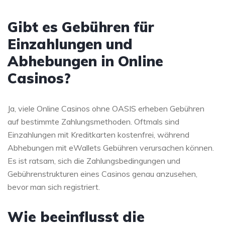
Gibt es Gebühren für
Einzahlungen und
Abhebungen in Online
Casinos?
Ja, viele Online Casinos ohne OASIS erheben Gebühren
auf bestimmte Zahlungsmethoden. Oftmals sind
Einzahlungen mit Kreditkarten kostenfrei, während
Abhebungen mit eWallets Gebühren verursachen können.
Es ist ratsam, sich die Zahlungsbedingungen und
Gebührenstrukturen eines Casinos genau anzusehen,
bevor man sich registriert.
Wie beeinflusst die