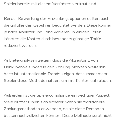
Spieler bereits mit diesem Verfahren vertraut sind.
Bei der Bewertung der Einzahlungsoptionen sollten auch
die anfallenden Gebühren beachtet werden. Diese können
je nach Anbieter und Land variieren. In einigen Fällen
könnten die Kosten durch besonders günstige Tarife
reduziert werden.
Anbieteranalysen zeigen, dass die Akzeptanz von
Banküberweisungen in den Zahlung Märkten weiterhin
hoch ist. Internationale Trends zeigen, dass immer mehr
Spieler diese Methode nutzen, um ihre Konten aufzuladen.
Außerdem ist die Spielercompliance ein wichtiger Aspekt.
Viele Nutzer fühlen sich sicherer, wenn sie traditionelle
Zahlungsmethoden anwenden, da sie diese Personen
besser nachvollziehen können. Diese Methode sorgt nicht