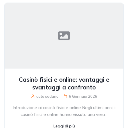
Casinò fisici e online: vantaggi e
svantaggi a confronto
auto sodano
6 Gennaio 2026
Introduzione ai casinò fisici e online Negli ultimi anni, i
casinò fisici e online hanno vissuto una vera...
Leggi di più