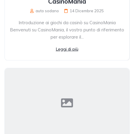
CasinoMania
auto sodano
14 Dicembre 2025
Introduzione ai giochi da casinò su CasinoMania
Benvenuti su CasinoMania, il vostro punto di riferimento
per esplorare il...
Leggi di più