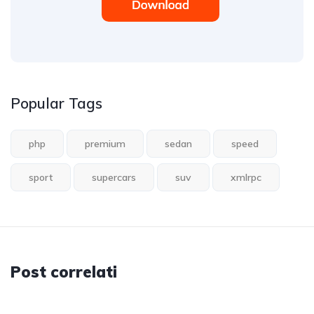
Popular Tags
php
premium
sedan
speed
sport
supercars
suv
xmlrpc
Post correlati