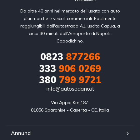
Da oltre 40 anni nel mercato dell'usato con auto
plurimarche e veicoli commerciali. Facilmente
raggiungibili dall'autostrada A1, uscita Capua, a
circa 30 minuti dall'Aeroporto di Napoli-
Capodichino.
0823
877266
333
906 0269
380
799 9721
info@autosodano.it
Via Appia Km 187 

81056 Sparanise - Caserta - CE, Italia
Annunci