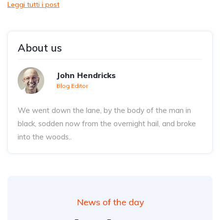
Leggi tutti i post
About us
John Hendricks
Blog Editor
We went down the lane, by the body of the man in
black, sodden now from the overnight hail, and broke
into the woods..