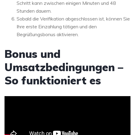
Schritt kann zwischen einigen Minuten und 48
Stunden dauern.
Sobald die Verifikation abgeschlossen ist, können Sie
Ihre erste Einzahlung tätigen und den
Begrüßungsbonus aktivieren.
Bonus und
Umsatzbedingungen –
So funktioniert es