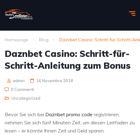
Homepage
Blog
Daznbet Casino: Schritt-für-Schritt-An
Daznbet Casino: Schritt-für-
Schritt-Anleitung zum Bonus
admin
16 Novembre 2018
0 Commenti
Uncategorized
Bevor Sie sich bei
Daznbet promo code
registrieren,
nehmen Sie sich fünf Minuten Zeit, um diesen Leitfaden zu
lesen – er könnte Ihnen Zeit und Geld sparen.