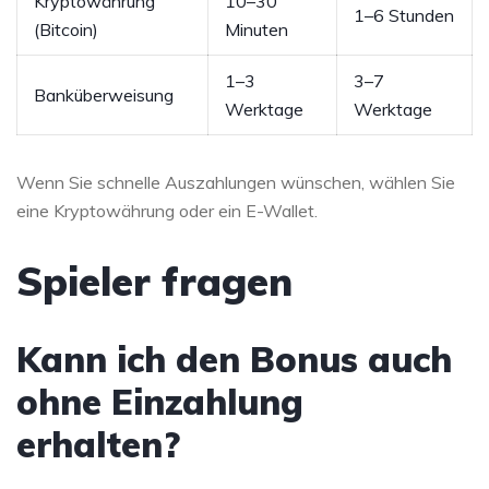
Kryptowährung
10–30
1–6 Stunden
(Bitcoin)
Minuten
1–3
3–7
Banküberweisung
Werktage
Werktage
Wenn Sie schnelle Auszahlungen wünschen, wählen Sie
eine Kryptowährung oder ein E-Wallet.
Spieler fragen
Kann ich den Bonus auch
ohne Einzahlung
erhalten?