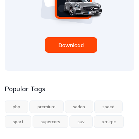
Popular Tags
php
premium
sedan
speed
sport
supercars
suv
xmlrpc