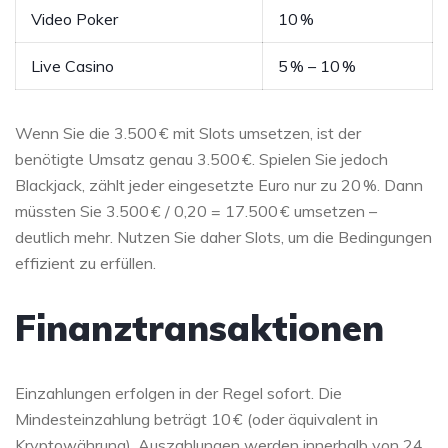
Video Poker
10 %
Live Casino
5 % – 10 %
Wenn Sie die 3.500 € mit Slots umsetzen, ist der
benötigte Umsatz genau 3.500 €. Spielen Sie jedoch
Blackjack, zählt jeder eingesetzte Euro nur zu 20 %. Dann
müssten Sie 3.500 € / 0,20 = 17.500 € umsetzen –
deutlich mehr. Nutzen Sie daher Slots, um die Bedingungen
effizient zu erfüllen.
Finanztransaktionen
Einzahlungen erfolgen in der Regel sofort. Die
Mindesteinzahlung beträgt 10 € (oder äquivalent in
Kryptowährung). Auszahlungen werden innerhalb von 24