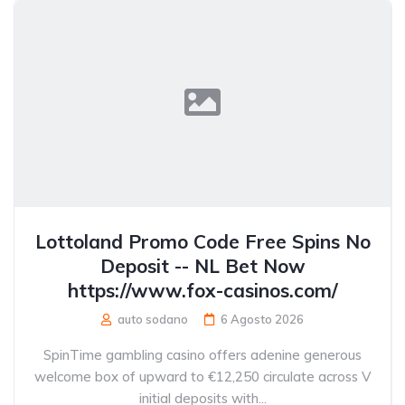
Lottoland Promo Code Free Spins No
Deposit -- NL Bet Now
https://www.fox-casinos.com/
auto sodano
6 Agosto 2026
SpinTime gambling casino offers adenine generous
welcome box of upward to €12,250 circulate across V
initial deposits with...