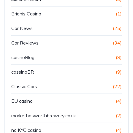
Brionis Casino
(1)
Car News
(25)
Car Reviews
(34)
casinoBlog
(8)
cassinoBR
(9)
Classic Cars
(22)
EU casino
(4)
marketbosworthbrewery.co.uk
(2)
no KYC casino
(4)