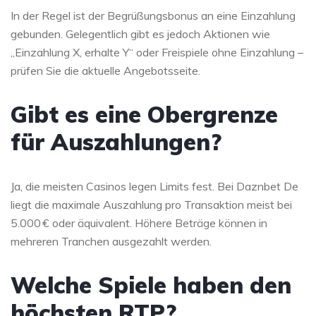
In der Regel ist der Begrüßungsbonus an eine Einzahlung
gebunden. Gelegentlich gibt es jedoch Aktionen wie
„Einzahlung X, erhalte Y“ oder Freispiele ohne Einzahlung –
prüfen Sie die aktuelle Angebotsseite.
Gibt es eine Obergrenze
für Auszahlungen?
Ja, die meisten Casinos legen Limits fest. Bei Daznbet De
liegt die maximale Auszahlung pro Transaktion meist bei
5.000 € oder äquivalent. Höhere Beträge können in
mehreren Tranchen ausgezahlt werden.
Welche Spiele haben den
höchsten RTP?