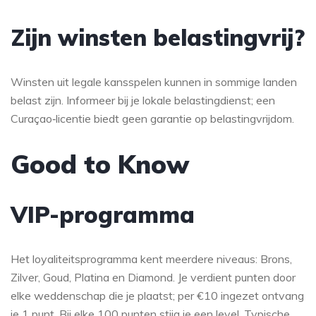
Zijn winsten belastingvrij?
Winsten uit legale kansspelen kunnen in sommige landen
belast zijn. Informeer bij je lokale belastingdienst; een
Curaçao‑licentie biedt geen garantie op belastingvrijdom.
Good to Know
VIP-programma
Het loyaliteitsprogramma kent meerdere niveaus: Brons,
Zilver, Goud, Platina en Diamond. Je verdient punten door
elke weddenschap die je plaatst; per €10 ingezet ontvang
je 1 punt. Bij elke 100 punten stijg je een level. Typische