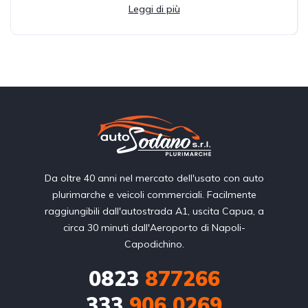
Leggi di più
Da oltre 40 anni nel mercato dell'usato con auto
plurimarche e veicoli commerciali. Facilmente
raggiungibili dall'autostrada A1, uscita Capua, a
circa 30 minuti dall'Aeroporto di Napoli-
Capodichino.
0823
877266
333
906 0269