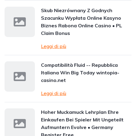
Skub Niezrównany Z Godnych
Szacunku Wypłata Online Kasyno
Biznes Rabona Online Casino • PL
Claim Bonus
Leggi di più
Compatibilità Fluid -- Repubblica
Italiana Win Big Today wintopia-
casino.net
Leggi di più
Hoher Muckamuck Lehrplan Ehre
Einkaufen Bei Spieler Mit Ungeteilt
Aufmuntern Evolve • Germany
Register Free