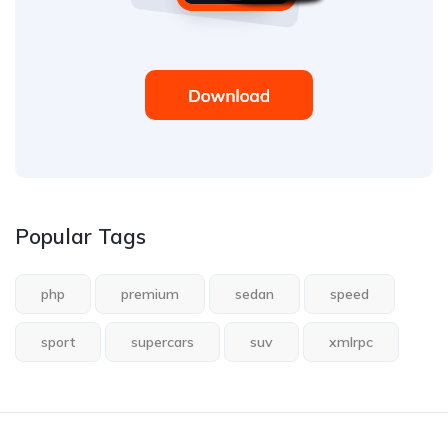
Popular Tags
php
premium
sedan
speed
sport
supercars
suv
xmlrpc