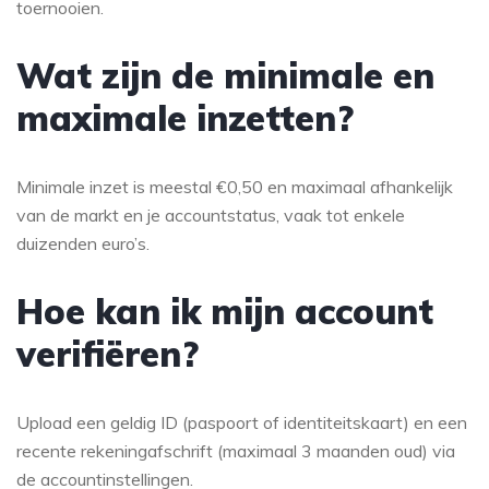
toernooien.
Wat zijn de minimale en
maximale inzetten?
Minimale inzet is meestal €0,50 en maximaal afhankelijk
van de markt en je accountstatus, vaak tot enkele
duizenden euro’s.
Hoe kan ik mijn account
verifiëren?
Upload een geldig ID (paspoort of identiteitskaart) en een
recente rekeningafschrift (maximaal 3 maanden oud) via
de accountinstellingen.