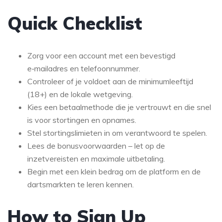
Quick Checklist
Zorg voor een account met een bevestigd
e‑mailadres en telefoonnummer.
Controleer of je voldoet aan de minimumleeftijd
(18+) en de lokale wetgeving.
Kies een betaalmethode die je vertrouwt en die snel
is voor stortingen en opnames.
Stel stortingslimieten in om verantwoord te spelen.
Lees de bonusvoorwaarden – let op de
inzetvereisten en maximale uitbetaling.
Begin met een klein bedrag om de platform en de
dartsmarkten te leren kennen.
How to Sign Up