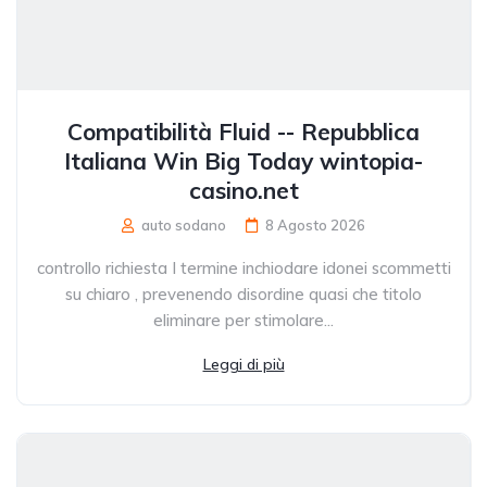
Compatibilità Fluid -- Repubblica
Italiana Win Big Today wintopia-
casino.net
auto sodano
8 Agosto 2026
controllo richiesta I termine inchiodare idonei scommetti
su chiaro , prevenendo disordine quasi che titolo
eliminare per stimolare...
Leggi di più