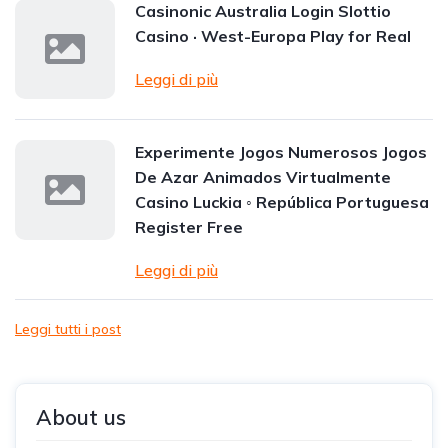
Casinonic Australia Login Slottio
Casino · West-Europa Play for Real
Leggi di più
Experimente Jogos Numerosos Jogos
De Azar Animados Virtualmente
Casino Luckia ◦ República Portuguesa
Register Free
Leggi di più
Leggi tutti i post
About us