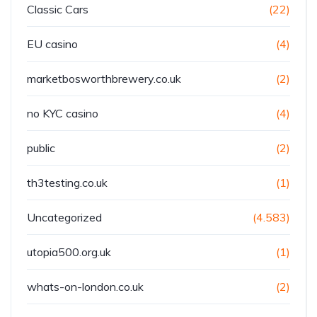
Classic Cars
(22)
EU casino
(4)
marketbosworthbrewery.co.uk
(2)
no KYC casino
(4)
public
(2)
th3testing.co.uk
(1)
Uncategorized
(4.583)
utopia500.org.uk
(1)
whats-on-london.co.uk
(2)