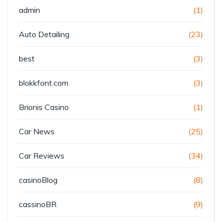
admin
(1)
Auto Detailing
(23)
best
(3)
blokkfont.com
(3)
Brionis Casino
(1)
Car News
(25)
Car Reviews
(34)
casinoBlog
(8)
cassinoBR
(9)