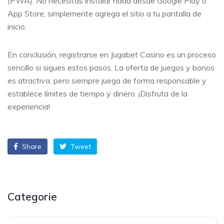
(PWA). No necesitas instalar nada desde Google Play o
App Store; simplemente agrega el sitio a tu pantalla de
inicio.
En conclusión, registrarse en Jugabet Casino es un proceso
sencillo si sigues estos pasos. La oferta de juegos y bonos
es atractiva, pero siempre juega de forma responsable y
establece límites de tiempo y dinero. ¡Disfruta de la
experiencia!
Share
Tweet
Categorie