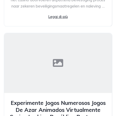
naar zekeren beveiligingsmaatregelen en naleving ....
Leggi di più
Experimente Jogos Numerosos Jogos
De Azar Animados Virtualmente