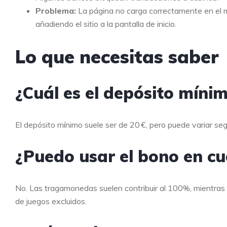
Problema:
La página no carga correctamente en el m
añadiendo el sitio a la pantalla de inicio.
Lo que necesitas saber
¿Cuál es el depósito míni
El depósito mínimo suele ser de 20 €, pero puede variar se
¿Puedo usar el bono en cu
No. Las tragamonedas suelen contribuir al 100%, mientras q
de juegos excluidos.