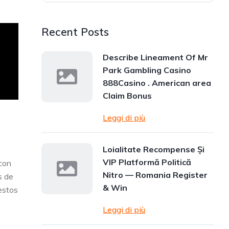
Recent Posts
Describe Lineament Of Mr
Park Gambling Casino
888Casino . American area
Claim Bonus
Leggi di più
Loialitate Recompense Și
VIP Platformă Politică
 con
Nitro — Romania Register
s de
& Win
estos
Leggi di più