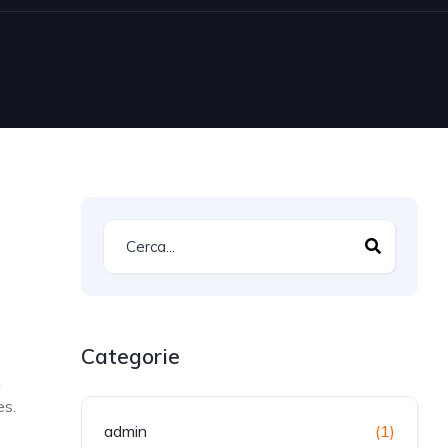
Categorie
A
es.
admin
(1)