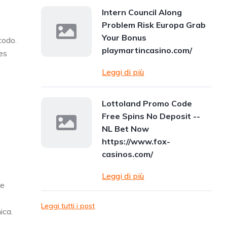
Intern Council Along
Problem Risk Europa Grab
Your Bonus
todo.
playmartincasino.com/
es
Leggi di più
Lottoland Promo Code
Free Spins No Deposit --
NL Bet Now
https://www.fox-
casinos.com/
Leggi di più
de
Leggi tutti i post
ica.