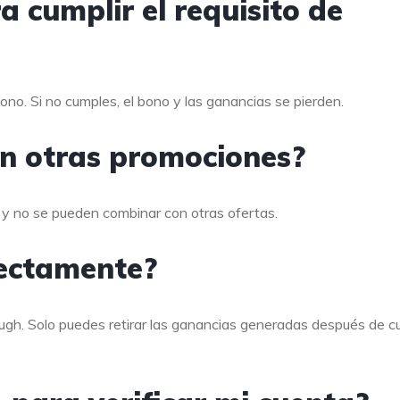
 cumplir el requisito de
no. Si no cumples, el bono y las ganancias se pierden.
on otras promociones?
y no se pueden combinar con otras ofertas.
rectamente?
rough. Solo puedes retirar las ganancias generadas después de c