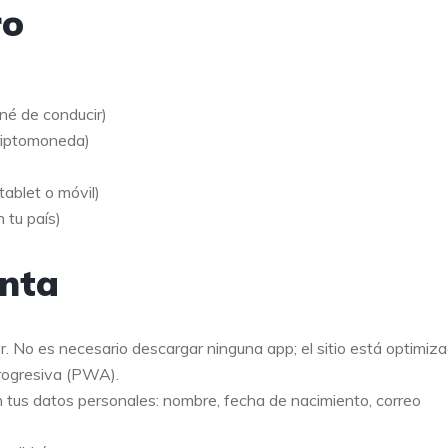
ro
né de conducir)
criptomoneda)
ablet o móvil)
 tu país)
enta
 No es necesario descargar ninguna app; el sitio está optimiz
progresiva (PWA).
on tus datos personales: nombre, fecha de nacimiento, correo