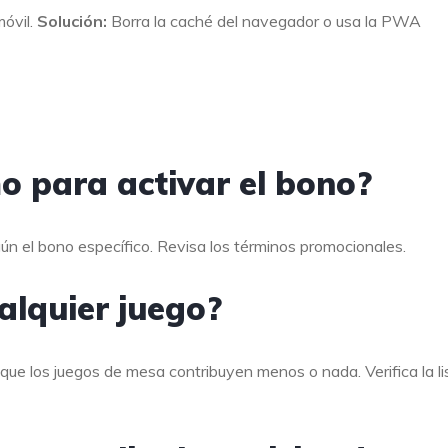
óvil.
Solución:
Borra la caché del navegador o usa la PWA
mo para activar el bono?
gún el bono específico. Revisa los términos promocionales.
alquier juego?
ue los juegos de mesa contribuyen menos o nada. Verifica la li