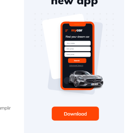
umplir