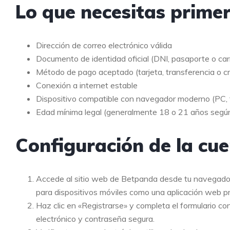
Lo que necesitas prime
Dirección de correo electrónico válida
Documento de identidad oficial (DNI, pasaporte o car
Método de pago aceptado (tarjeta, transferencia o 
Conexión a internet estable
Dispositivo compatible con navegador moderno (PC, t
Edad mínima legal (generalmente 18 o 21 años según
Configuración de la cu
Accede al sitio web de Betpanda desde tu navegador.
para dispositivos móviles como una aplicación web 
Haz clic en «Registrarse» y completa el formulario c
electrónico y contraseña segura.