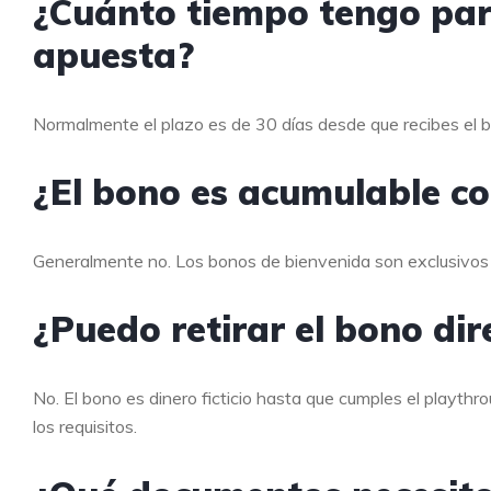
¿Cuánto tiempo tengo para
apuesta?
Normalmente el plazo es de 30 días desde que recibes el bo
¿El bono es acumulable c
Generalmente no. Los bonos de bienvenida son exclusivos 
¿Puedo retirar el bono di
No. El bono es dinero ficticio hasta que cumples el playth
los requisitos.