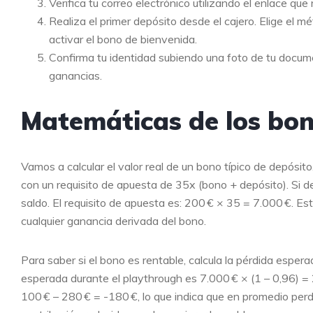
Verifica tu correo electrónico utilizando el enlace que r
Realiza el primer depósito desde el cajero. Elige el 
activar el bono de bienvenida.
Confirma tu identidad subiendo una foto de tu documen
ganancias.
Matemáticas de los bo
Vamos a calcular el valor real de un bono típico de depó
con un requisito de apuesta de 35x (bono + depósito). Si d
saldo. El requisito de apuesta es: 200 € × 35 = 7.000 €. Es
cualquier ganancia derivada del bono.
Para saber si el bono es rentable, calcula la pérdida espe
esperada durante el playthrough es 7.000 € × (1 – 0,96) =
100 € – 280 € = -180 €, lo que indica que en promedio per