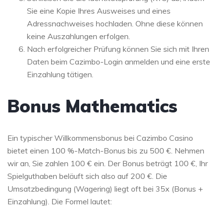
Sie eine Kopie Ihres Ausweises und eines
Adressnachweises hochladen. Ohne diese können
keine Auszahlungen erfolgen.
Nach erfolgreicher Prüfung können Sie sich mit Ihren
Daten beim Cazimbo-Login anmelden und eine erste
Einzahlung tätigen.
Bonus Mathematics
Ein typischer Willkommensbonus bei Cazimbo Casino
bietet einen 100 %-Match-Bonus bis zu 500 €. Nehmen
wir an, Sie zahlen 100 € ein. Der Bonus beträgt 100 €, Ihr
Spielguthaben beläuft sich also auf 200 €. Die
Umsatzbedingung (Wagering) liegt oft bei 35x (Bonus +
Einzahlung). Die Formel lautet: