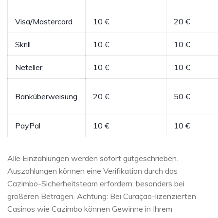
Visa/Mastercard
10 €
20 €
Skrill
10 €
10 €
Neteller
10 €
10 €
Banküberweisung
20 €
50 €
PayPal
10 €
10 €
Alle Einzahlungen werden sofort gutgeschrieben.
Auszahlungen können eine Verifikation durch das
Cazimbo-Sicherheitsteam erfordern, besonders bei
größeren Beträgen. Achtung: Bei Curaçao-lizenzierten
Casinos wie Cazimbo können Gewinne in Ihrem