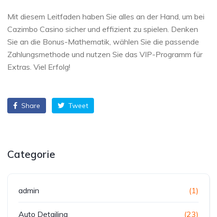
Mit diesem Leitfaden haben Sie alles an der Hand, um bei
Cazimbo Casino sicher und effizient zu spielen. Denken
Sie an die Bonus-Mathematik, wählen Sie die passende
Zahlungsmethode und nutzen Sie das VIP-Programm für
Extras. Viel Erfolg!
Share
Tweet
Categorie
admin
(1)
Auto Detailing
(23)