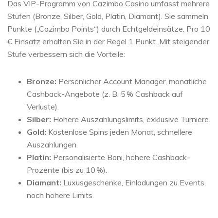
Das VIP-Programm von Cazimbo Casino umfasst mehrere
Stufen (Bronze, Silber, Gold, Platin, Diamant). Sie sammeln
Punkte („Cazimbo Points“) durch Echtgeldeinsätze. Pro 10
€ Einsatz erhalten Sie in der Regel 1 Punkt. Mit steigender
Stufe verbessern sich die Vorteile:
Bronze:
Persönlicher Account Manager, monatliche
Cashback-Angebote (z. B. 5 % Cashback auf
Verluste).
Silber:
Höhere Auszahlungslimits, exklusive Turniere.
Gold:
Kostenlose Spins jeden Monat, schnellere
Auszahlungen.
Platin:
Personalisierte Boni, höhere Cashback-
Prozente (bis zu 10 %).
Diamant:
Luxusgeschenke, Einladungen zu Events,
noch höhere Limits.