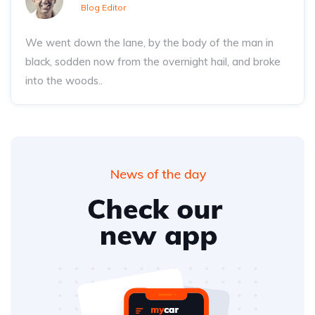
Blog Editor
We went down the lane, by the body of the man in
black, sodden now from the overnight hail, and broke
into the woods..