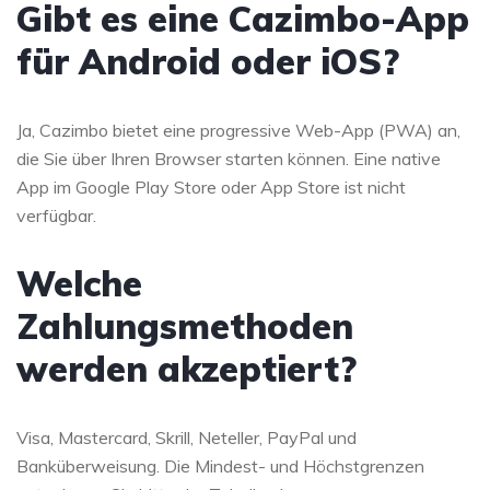
Gibt es eine Cazimbo-App
für Android oder iOS?
Ja, Cazimbo bietet eine progressive Web-App (PWA) an,
die Sie über Ihren Browser starten können. Eine native
App im Google Play Store oder App Store ist nicht
verfügbar.
Welche
Zahlungsmethoden
werden akzeptiert?
Visa, Mastercard, Skrill, Neteller, PayPal und
Banküberweisung. Die Mindest- und Höchstgrenzen