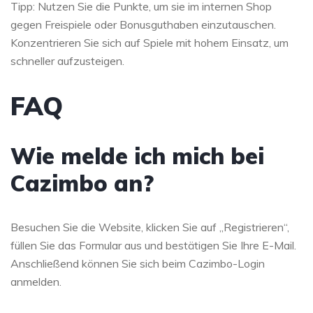
Tipp: Nutzen Sie die Punkte, um sie im internen Shop
gegen Freispiele oder Bonusguthaben einzutauschen.
Konzentrieren Sie sich auf Spiele mit hohem Einsatz, um
schneller aufzusteigen.
FAQ
Wie melde ich mich bei
Cazimbo an?
Besuchen Sie die Website, klicken Sie auf „Registrieren“,
füllen Sie das Formular aus und bestätigen Sie Ihre E-Mail.
Anschließend können Sie sich beim Cazimbo-Login
anmelden.