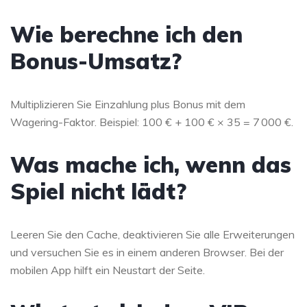
Wie berechne ich den
Bonus-Umsatz?
Multiplizieren Sie Einzahlung plus Bonus mit dem
Wagering-Faktor. Beispiel: 100 € + 100 € × 35 = 7 000 €.
Was mache ich, wenn das
Spiel nicht lädt?
Leeren Sie den Cache, deaktivieren Sie alle Erweiterungen
und versuchen Sie es in einem anderen Browser. Bei der
mobilen App hilft ein Neustart der Seite.