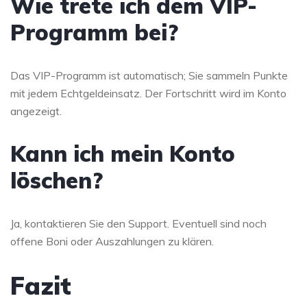
Wie trete ich dem VIP-
Programm bei?
Das VIP-Programm ist automatisch; Sie sammeln Punkte
mit jedem Echtgeldeinsatz. Der Fortschritt wird im Konto
angezeigt.
Kann ich mein Konto
löschen?
Ja, kontaktieren Sie den Support. Eventuell sind noch
offene Boni oder Auszahlungen zu klären.
Fazit