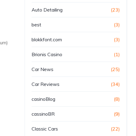
Auto Detailing
(23)
best
(3)
blokkfont.com
(3)
eum)
Brionis Casino
(1)
Car News
(25)
Car Reviews
(34)
casinoBlog
(8)
cassinoBR
(9)
Classic Cars
(22)