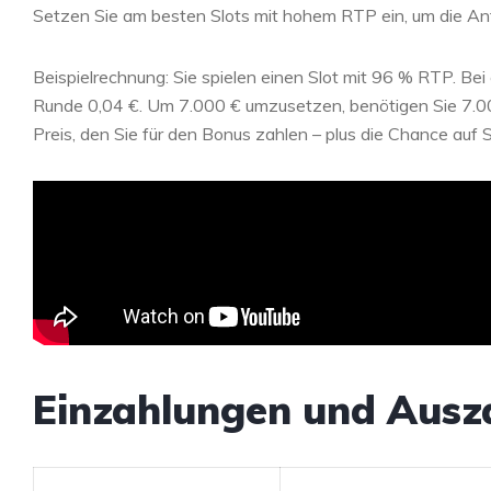
Setzen Sie am besten Slots mit hohem RTP ein, um die Anfo
Beispielrechnung: Sie spielen einen Slot mit 96 % RTP. Be
Runde 0,04 €. Um 7.000 € umzusetzen, benötigen Sie 7.00
Preis, den Sie für den Bonus zahlen – plus die Chance auf
Einzahlungen und Ausz