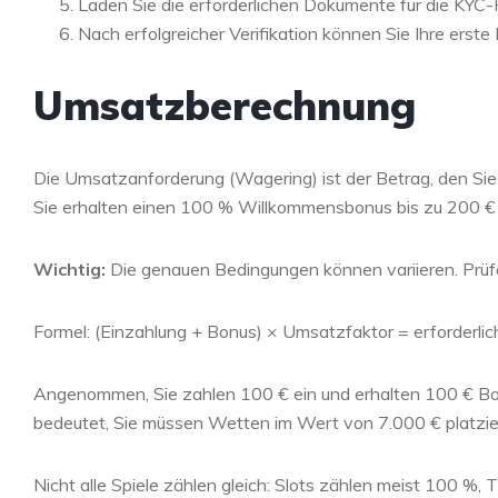
Laden Sie die erforderlichen Dokumente für die KYC-
Nach erfolgreicher Verifikation können Sie Ihre erste 
Umsatzberechnung
Die Umsatzanforderung (Wagering) ist der Betrag, den Sie
Sie erhalten einen 100 % Willkommensbonus bis zu 200 €
Wichtig:
Die genauen Bedingungen können variieren. Prüfe
Formel: (Einzahlung + Bonus) × Umsatzfaktor = erforderl
Angenommen, Sie zahlen 100 € ein und erhalten 100 € Bo
bedeutet, Sie müssen Wetten im Wert von 7.000 € platzie
Nicht alle Spiele zählen gleich: Slots zählen meist 100 %, 