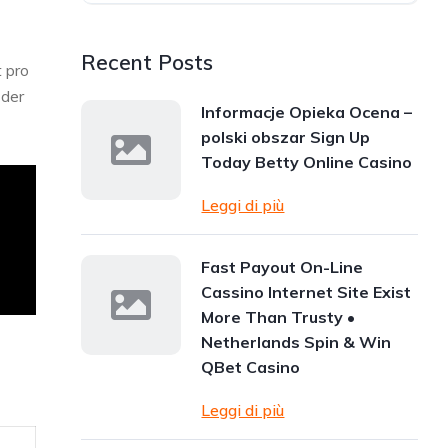
Recent Posts
t pro
 der
Informacje Opieka Ocena –
polski obszar Sign Up
Today Betty Online Casino
Leggi di più
Fast Payout On-Line
Cassino Internet Site Exist
More Than Trusty •
Netherlands Spin & Win
QBet Casino
Leggi di più