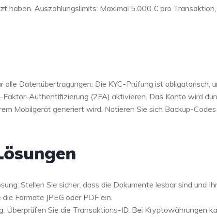
t haben. Auszahlungslimits: Maximal 5.000 € pro Transaktion,
 alle Datenübertragungen. Die KYC-Prüfung ist obligatorisch, 
Faktor-Authentifizierung (2FA) aktivieren. Das Konto wird dur
em Mobilgerät generiert wird. Notieren Sie sich Backup-Codes 
Lösungen
sung: Stellen Sie sicher, dass die Dokumente lesbar sind und Ih
 die Formate JPEG oder PDF ein.
: Überprüfen Sie die Transaktions-ID. Bei Kryptowährungen k