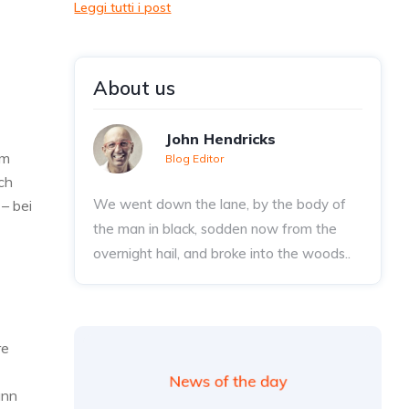
Leggi tutti i post
About us
John Hendricks
um
Blog Editor
ch
We went down the lane, by the body of
– bei
the man in black, sodden now from the
overnight hail, and broke into the woods..
re
ann