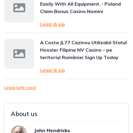
Easily With All Equipment. ◦ Poland
Claim Bonus Casino Nomini
Leggi di più
A Costa JL77 Cazinou Utilizabil Statul
Hoosier Filipine NV Casino – pe
teritoriul României Sign Up Today
Leggi di più
Leggi tutti i post
About us
John Hendricks