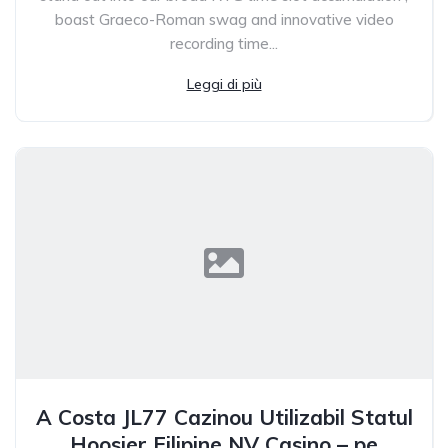
boast Graeco-Roman swag and innovative video
recording time...
Leggi di più
A Costa JL77 Cazinou Utilizabil Statul
Hoosier Filipine NV Casino – pe