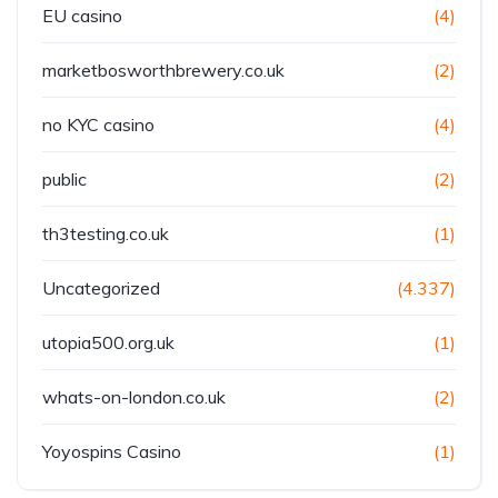
EU casino
(4)
marketbosworthbrewery.co.uk
(2)
no KYC casino
(4)
public
(2)
th3testing.co.uk
(1)
Uncategorized
(4.337)
utopia500.org.uk
(1)
whats-on-london.co.uk
(2)
Yoyospins Casino
(1)