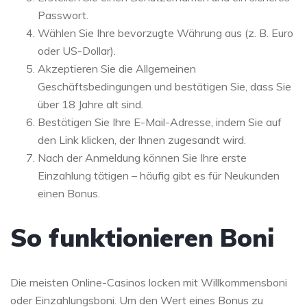
Passwort.
Wählen Sie Ihre bevorzugte Währung aus (z. B. Euro
oder US-Dollar).
Akzeptieren Sie die Allgemeinen
Geschäftsbedingungen und bestätigen Sie, dass Sie
über 18 Jahre alt sind.
Bestätigen Sie Ihre E-Mail-Adresse, indem Sie auf
den Link klicken, der Ihnen zugesandt wird.
Nach der Anmeldung können Sie Ihre erste
Einzahlung tätigen – häufig gibt es für Neukunden
einen Bonus.
So funktionieren Boni
Die meisten Online-Casinos locken mit Willkommensboni
oder Einzahlungsboni. Um den Wert eines Bonus zu