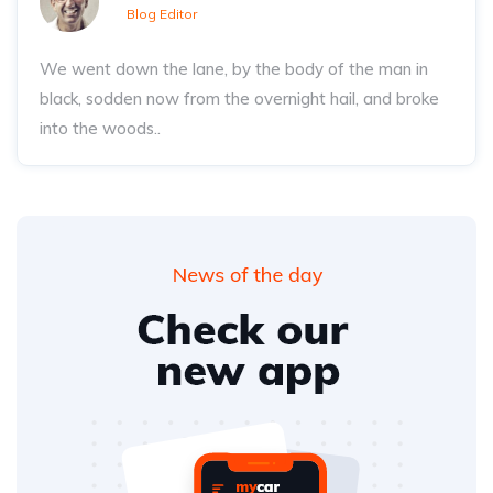
Blog Editor
We went down the lane, by the body of the man in
black, sodden now from the overnight hail, and broke
into the woods..