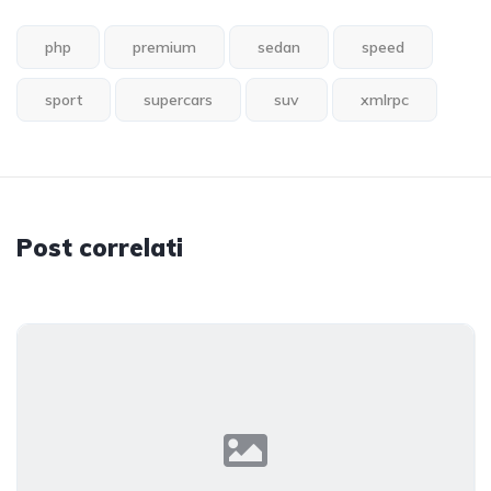
php
premium
sedan
speed
sport
supercars
suv
xmlrpc
Post correlati