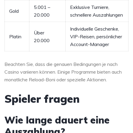
5.001 –
Exklusive Turniere,
Gold
20.000
schnellere Auszahlungen
Individuelle Geschenke,
Über
Platin
VIP-Reisen, persönlicher
20.000
Account-Manager
Beachten Sie, dass die genauen Bedingungen je nach
Casino variieren können. Einige Programme bieten auch
monatliche Reload-Boni oder spezielle Aktionen.
Spieler fragen
Wie lange dauert eine
Auszahlung?