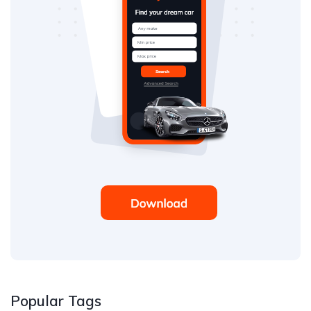
Popular Tags