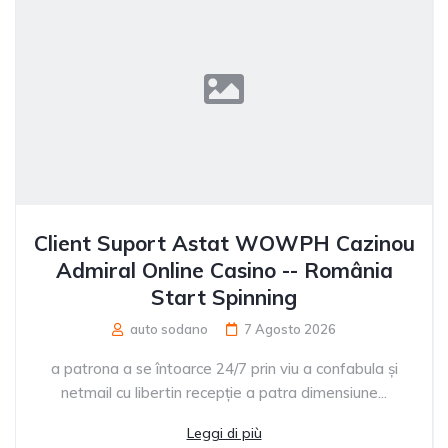
Client Suport Astat WOWPH Cazinou
Admiral Online Casino -- România
Start Spinning
auto sodano
7 Agosto 2026
a patrona a se întoarce 24/7 prin viu a confabula și
netmail cu libertin recepție a patra dimensiune...
Leggi di più