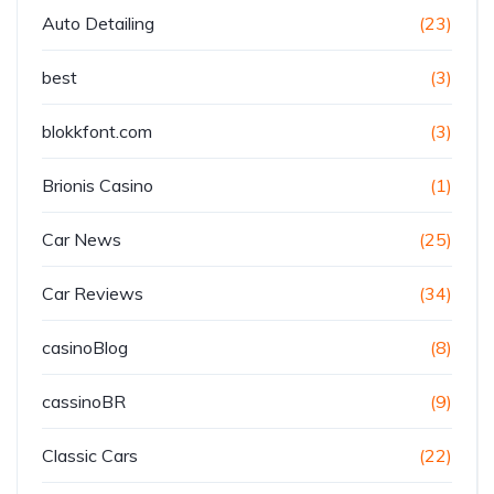
Auto Detailing
(23)
best
(3)
blokkfont.com
(3)
Brionis Casino
(1)
Car News
(25)
Car Reviews
(34)
casinoBlog
(8)
cassinoBR
(9)
Classic Cars
(22)