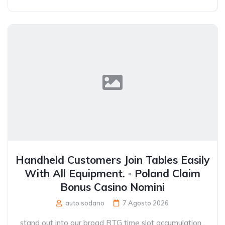
Handheld Customers Join Tables Easily
With All Equipment. ◦ Poland Claim
Bonus Casino Nomini
auto sodano
7 Agosto 2026
stand out into our broad RTG time slot accumulation ,