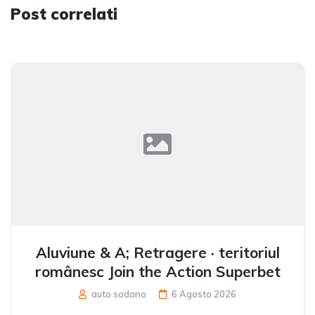
Post correlati
Aluviune & A; Retragere · teritoriul
românesc Join the Action Superbet
auto sodano
6 Agosto 2026