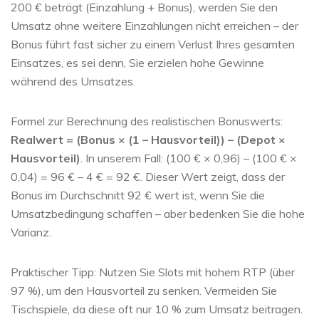
200 € beträgt (Einzahlung + Bonus), werden Sie den
Umsatz ohne weitere Einzahlungen nicht erreichen – der
Bonus führt fast sicher zu einem Verlust Ihres gesamten
Einsatzes, es sei denn, Sie erzielen hohe Gewinne
während des Umsatzes.
Formel zur Berechnung des realistischen Bonuswerts:
Realwert = (Bonus × (1 – Hausvorteil)) – (Depot ×
Hausvorteil)
. In unserem Fall: (100 € × 0,96) – (100 € ×
0,04) = 96 € – 4 € = 92 €. Dieser Wert zeigt, dass der
Bonus im Durchschnitt 92 € wert ist, wenn Sie die
Umsatzbedingung schaffen – aber bedenken Sie die hohe
Varianz.
Praktischer Tipp: Nutzen Sie Slots mit hohem RTP (über
97 %), um den Hausvorteil zu senken. Vermeiden Sie
Tischspiele, da diese oft nur 10 % zum Umsatz beitragen.