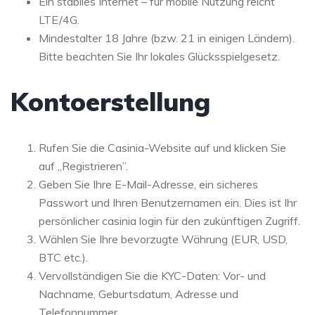
Ein stabiles Internet – für mobile Nutzung reicht
LTE/4G.
Mindestalter 18 Jahre (bzw. 21 in einigen Ländern).
Bitte beachten Sie Ihr lokales Glücksspielgesetz.
Kontoerstellung
Rufen Sie die Casinia-Website auf und klicken Sie
auf „Registrieren”.
Geben Sie Ihre E-Mail-Adresse, ein sicheres
Passwort und Ihren Benutzernamen ein. Dies ist Ihr
persönlicher casinia login für den zukünftigen Zugriff.
Wählen Sie Ihre bevorzugte Währung (EUR, USD,
BTC etc.).
Vervollständigen Sie die KYC-Daten: Vor- und
Nachname, Geburtsdatum, Adresse und
Telefonnummer.