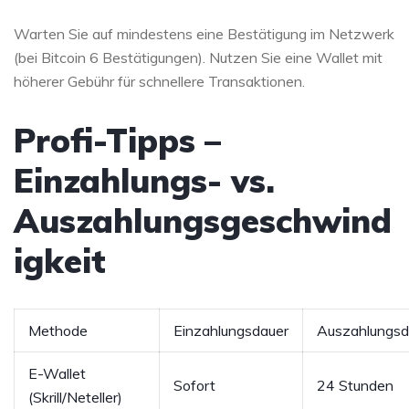
Warten Sie auf mindestens eine Bestätigung im Netzwerk
(bei Bitcoin 6 Bestätigungen). Nutzen Sie eine Wallet mit
höherer Gebühr für schnellere Transaktionen.
Profi-Tipps –
Einzahlungs- vs.
Auszahlungsgeschwind
igkeit
Methode
Einzahlungsdauer
Auszahlungsd
E-Wallet
Sofort
24 Stunden
(Skrill/Neteller)