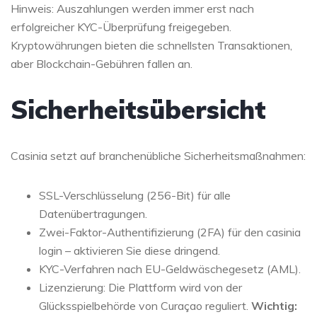
Hinweis: Auszahlungen werden immer erst nach
erfolgreicher KYC-Überprüfung freigegeben.
Kryptowährungen bieten die schnellsten Transaktionen,
aber Blockchain-Gebühren fallen an.
Sicherheitsübersicht
Casinia setzt auf branchenübliche Sicherheitsmaßnahmen:
SSL-Verschlüsselung (256-Bit) für alle
Datenübertragungen.
Zwei-Faktor-Authentifizierung (2FA) für den casinia
login – aktivieren Sie diese dringend.
KYC-Verfahren nach EU-Geldwäschegesetz (AML).
Lizenzierung: Die Plattform wird von der
Glücksspielbehörde von Curaçao reguliert.
Wichtig: