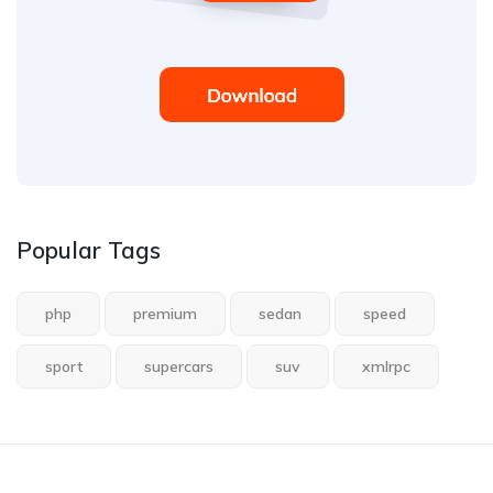
Popular Tags
php
premium
sedan
speed
sport
supercars
suv
xmlrpc