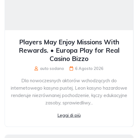
Players May Enjoy Missions With
Rewards. • Europa Play for Real
Casino Bizzo
auto sodano
6 Agosto 2026
Dla nowoczesnych aktorów wchodzących do
internetowego kasyna pustej, Leon kasyno hazardowe
renderuje niezrównanej pochodzenie, łączy edukacyjne
zasoby, sprawiedliwy...
Leggi di più