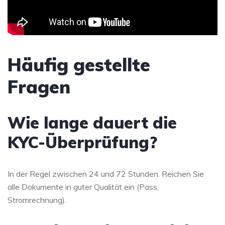
Häufig gestellte
Fragen
Wie lange dauert die
KYC-Überprüfung?
In der Regel zwischen 24 und 72 Stunden. Reichen Sie
alle Dokumente in guter Qualität ein (Pass,
Stromrechnung).