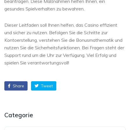
beantragen. Diese Maßnahmen helfen Ihnen, ein
gesundes Spielverhalten zu bewahren.
Dieser Leitfaden soll Ihnen helfen, das Casino effizient
und sicher zu nutzen. Befolgen Sie die Schritte zur
Kontoerstellung, verstehen Sie die Bonusmathematik und
nutzen Sie die Sicherheitsfunktionen. Bei Fragen steht der
Support rund um die Uhr zur Verfügung. Viel Erfolg und
spielen Sie verantwortungsvoll!
Share
Tweet
Categorie