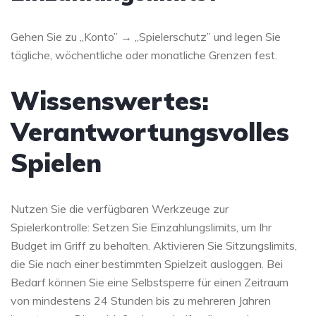
Gehen Sie zu „Konto” → „Spielerschutz” und legen Sie
tägliche, wöchentliche oder monatliche Grenzen fest.
Wissenswertes:
Verantwortungsvolles
Spielen
Nutzen Sie die verfügbaren Werkzeuge zur
Spielerkontrolle: Setzen Sie Einzahlungslimits, um Ihr
Budget im Griff zu behalten. Aktivieren Sie Sitzungslimits,
die Sie nach einer bestimmten Spielzeit ausloggen. Bei
Bedarf können Sie eine Selbstsperre für einen Zeitraum
von mindestens 24 Stunden bis zu mehreren Jahren