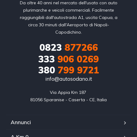
Da oltre 40 anni nel mercato dell'usato con auto
plurimarche e veicoli commerciali. Facilmente
raggiungibili dall'autostrada A1, uscita Capua, a
circa 30 minuti dall'Aeroporto di Napoli-
Capodichino.
0823
877266
333
906 0269
380
799 9721
info@autosodano.it
Via Appia Km 187 

81056 Sparanise - Caserta - CE, Italia
Annunci
A Km 0