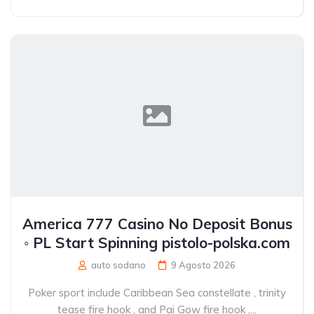
America 777 Casino No Deposit Bonus
◦ PL Start Spinning pistolo-polska.com
auto sodano
9 Agosto 2026
Poker sport include Caribbean Sea constellate , trinity
tease fire hook , and Pai Gow fire hook ,...