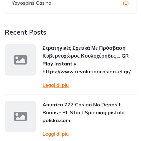
Yoyospins Casino
(1)
Recent Posts
Στρατηγικές Σχετικά Με Πρόσβαση
Κυβερνοχώρος Κουλοχέρηδες _ GR
Play Instantly
https://www.revolutioncasino-el.gr/
Leggi di più
America 777 Casino No Deposit
Bonus ◦ PL Start Spinning pistolo-
polska.com
Leggi di più