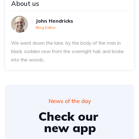
About us
John Hendricks
Blog Editor
We went down the lane, by the body of the man in
black, sodden now from the overnight hail, and broke
into the woods..