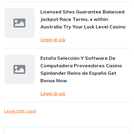
Licensed Sites Guarantee Balanced
Jackpot Race Terms. • within
Australia Try Your Luck Level Casino
Leggi di più
Estafa Selección Y Software De
Computadora Proveedores Casino
Spinlander Reino de España Get
Bonus Now
Leggi di più
Leggi tutti i post