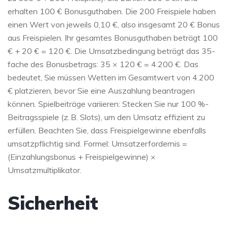
erhalten 100 € Bonusguthaben. Die 200 Freispiele haben
einen Wert von jeweils 0,10 €, also insgesamt 20 € Bonus
aus Freispielen. Ihr gesamtes Bonusguthaben beträgt 100
€ + 20 € = 120 €. Die Umsatzbedingung beträgt das 35-
fache des Bonusbetrags: 35 × 120 € = 4.200 €. Das
bedeutet, Sie müssen Wetten im Gesamtwert von 4.200
€ platzieren, bevor Sie eine Auszahlung beantragen
können. Spielbeiträge variieren: Stecken Sie nur 100 %-
Beitragsspiele (z. B. Slots), um den Umsatz effizient zu
erfüllen. Beachten Sie, dass Freispielgewinne ebenfalls
umsatzpflichtig sind. Formel: Umsatzerfordernis =
(Einzahlungsbonus + Freispielgewinne) ×
Umsatzmultiplikator.
Sicherheit