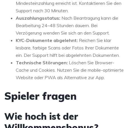
Mindesteinzahlung erreicht ist. Kontaktieren Sie den
Support nach 30 Minuten.
Auszahlungsstatus:
Nach Beantragung kann die
Bearbeitung 24–48 Stunden dauern. Bei
Verzögerung wenden Sie sich an den Support.
KYC-Dokumente abgelehnt:
Reichen Sie klar
lesbare, farbige Scans oder Fotos Ihrer Dokumente
ein. Der Support hilft bei abgelehnten Dokumenten.
Technische Störungen:
Löschen Sie Browser-
Cache und Cookies. Nutzen Sie die mobile-optimierte
Website oder PWA als Alternative zur App.
Spieler fragen
Wie hoch ist der
Willkommensbonus?