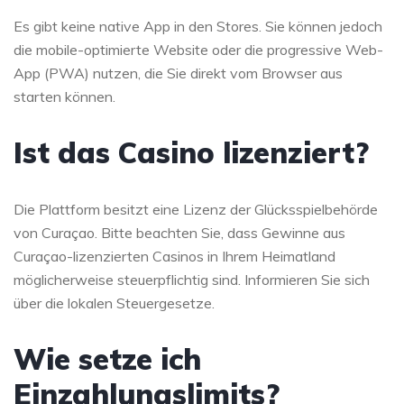
Es gibt keine native App in den Stores. Sie können jedoch
die mobile-optimierte Website oder die progressive Web-
App (PWA) nutzen, die Sie direkt vom Browser aus
starten können.
Ist das Casino lizenziert?
Die Plattform besitzt eine Lizenz der Glücksspielbehörde
von Curaçao. Bitte beachten Sie, dass Gewinne aus
Curaçao-lizenzierten Casinos in Ihrem Heimatland
möglicherweise steuerpflichtig sind. Informieren Sie sich
über die lokalen Steuergesetze.
Wie setze ich
Einzahlungslimits?