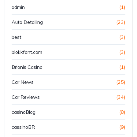
admin
(1)
Auto Detailing
(23)
best
(3)
blokkfont.com
(3)
Brionis Casino
(1)
Car News
(25)
Car Reviews
(34)
casinoBlog
(8)
cassinoBR
(9)