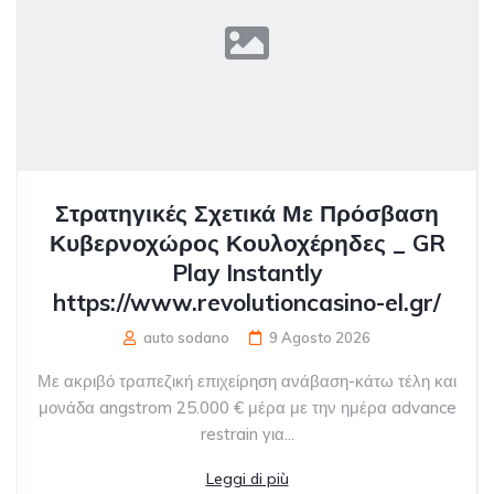
Στρατηγικές Σχετικά Με Πρόσβαση
Κυβερνοχώρος Κουλοχέρηδες _ GR
Play Instantly
https://www.revolutioncasino-el.gr/
auto sodano
9 Agosto 2026
Με ακριβό τραπεζική επιχείρηση ανάβαση-κάτω τέλη και
μονάδα angstrom 25.000 € μέρα με την ημέρα advance
restrain για...
Leggi di più