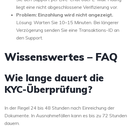
liegt eine nicht abgeschlossene Verifizierung vor.
Problem: Einzahlung wird nicht angezeigt.
Lösung: Warten Sie 10–15 Minuten. Bei längerer
Verzögerung senden Sie eine Transaktions-ID an
den Support.
Wissenswertes – FAQ
Wie lange dauert die
KYC-Überprüfung?
In der Regel 24 bis 48 Stunden nach Einreichung der
Dokumente. In Ausnahmefällen kann es bis zu 72 Stunden
dauern.