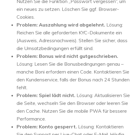
Nutzen Sie die Funktion „Passwort vergessen“, um
ein neues zu setzen. Löschen Sie ggf. Browser-
Cookies.
Problem: Auszahlung wird abgelehnt.
Lösung:
Reichen Sie alle geforderten KYC-Dokumente ein
(Ausweis, Adressnachweis). Stellen Sie sicher, dass
die Umsatzbedingungen erfüllt sind.
Problem: Bonus wird nicht gutgeschrieben.
Lösung: Lesen Sie die Bonusbedingungen genau –
manche Boni erfordern einen Code. Kontaktieren Sie
den Kundenservice, falls der Bonus nach 24 Stunden
fehlt.
Problem: Spiel lädt nicht.
Lösung: Aktualisieren Sie
die Seite, wechseln Sie den Browser oder leeren Sie
den Cache. Nutzen Sie die mobile PWA für bessere
Performance.
Problem: Konto gesperrt.
Lösung: Kontaktieren
Sie den Support per Live-Chat oder E-Mail. Häufig