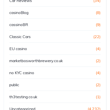
Car Reviews
(34)
casinoBlog
(8)
cassinoBR
(9)
Classic Cars
(22)
EU casino
(4)
marketbosworthbrewery.co.uk
(2)
no KYC casino
(4)
public
(2)
th3testing.co.uk
(1)
Uncategorized
(4.232)