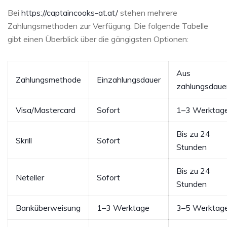
Bei
https://captaincooks-at.at/
stehen mehrere
Zahlungsmethoden zur Verfügung. Die folgende Tabelle
gibt einen Überblick über die gängigsten Optionen:
Aus
Zahlungsmethode
Einzahlungsdauer
zahlungsdaue
Visa/Mastercard
Sofort
1–3 Werktag
Bis zu 24
Skrill
Sofort
Stunden
Bis zu 24
Neteller
Sofort
Stunden
Banküberweisung
1–3 Werktage
3–5 Werktag