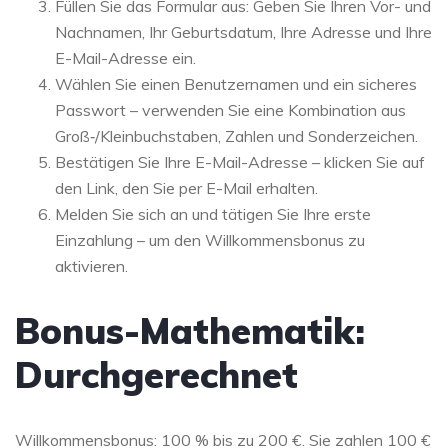
Füllen Sie das Formular aus: Geben Sie Ihren Vor- und
Nachnamen, Ihr Geburtsdatum, Ihre Adresse und Ihre
E-Mail-Adresse ein.
Wählen Sie einen Benutzernamen und ein sicheres
Passwort – verwenden Sie eine Kombination aus
Groß‑/Kleinbuchstaben, Zahlen und Sonderzeichen.
Bestätigen Sie Ihre E-Mail-Adresse – klicken Sie auf
den Link, den Sie per E-Mail erhalten.
Melden Sie sich an und tätigen Sie Ihre erste
Einzahlung – um den Willkommensbonus zu
aktivieren.
Bonus-Mathematik:
Durchgerechnet
Willkommensbonus: 100 % bis zu 200 €. Sie zahlen 100 €