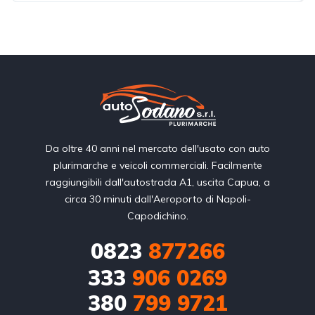
Da oltre 40 anni nel mercato dell'usato con auto
plurimarche e veicoli commerciali. Facilmente
raggiungibili dall'autostrada A1, uscita Capua, a
circa 30 minuti dall'Aeroporto di Napoli-
Capodichino.
0823
877266
333
906 0269
380
799 9721