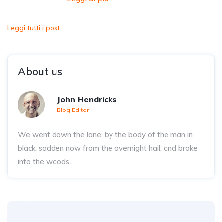
Leggi tutti i post
About us
John Hendricks
Blog Editor
We went down the lane, by the body of the man in
black, sodden now from the overnight hail, and broke
into the woods..