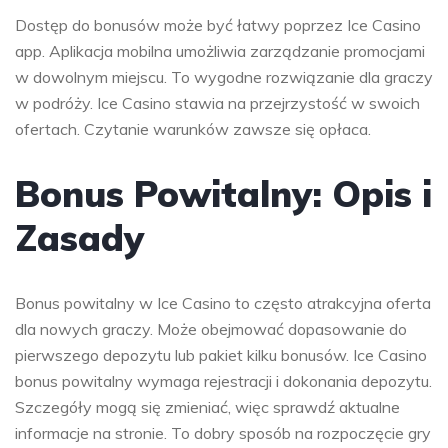
Dostęp do bonusów może być łatwy poprzez Ice Casino
app. Aplikacja mobilna umożliwia zarządzanie promocjami
w dowolnym miejscu. To wygodne rozwiązanie dla graczy
w podróży. Ice Casino stawia na przejrzystość w swoich
ofertach. Czytanie warunków zawsze się opłaca.
Bonus Powitalny: Opis i
Zasady
Bonus powitalny w Ice Casino to często atrakcyjna oferta
dla nowych graczy. Może obejmować dopasowanie do
pierwszego depozytu lub pakiet kilku bonusów. Ice Casino
bonus powitalny wymaga rejestracji i dokonania depozytu.
Szczegóły mogą się zmieniać, więc sprawdź aktualne
informacje na stronie. To dobry sposób na rozpoczęcie gry