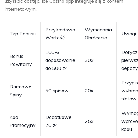
uzyskać dostęp. Ice Casino app integruje się z kontem
internetowym.
Przykładowa
Wymagania
Typ Bonusu
Uwagi
Wartość
Obrócenia
100%
Dotycz
Bonus
dopasowanie
30x
pierws
Powitalny
do 500 zł
depozy
Przypi
Darmowe
50 spinów
20x
wybran
Spiny
slotów
Wyma
Kod
Dodatkowe
25x
wprowa
Promocyjny
20 zł
kodu