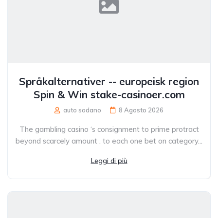
Språkalternativer -- europeisk region
Spin & Win stake-casinoer.com
auto sodano
8 Agosto 2026
The gambling casino ‘s consignment to prime protract
beyond scarcely amount . to each one bet on category...
Leggi di più