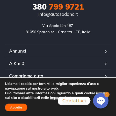
380
799 9721
info@autosodano.it
Via Appia Km 187 

81056 Sparanise - Caserta - CE, Italia
Annunci
WhatsApp
A Km 0
Facebook Messenger
Compriamo auto
Usiamo i cookie per fornirti la miglior esperienza d'uso e
FAQ
navigazione sul nostro sito web.
Puoi trovare altre informazioni riguardo a quali cookie usiamo
1
sul sito o disabilitarli nelle
impostazioni
.
Chi siamo
Contattaci
Accetta
Contatti