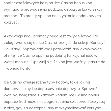
społecznościowych kasyna. Ice Casino bonus kod
wymaga wprowadzenia podczas depozytu lub w sekcji
promocji. To prosty sposób na uzyskanie dodatkowych
korzyści.
Aktywacja kodu promocyjnego jest zwykle łatwa. Po
zalogowaniu się do Ice Casino, przejdź do sekcji „Bonusy”
lub „Kasy”. Wprowadź kod i potwierdź, aby aktywować
ofertę. Ice Casino app ma podobną funkcjonalność w
wersji mobilnej. Upewnij się, że kod jest ważny i pasuje do
Twojego konta.
Ice Casino oferuje różne typy kodów, takie jak na
darmowe spiny lub dopasowanie depozytu. Sprawdź
warunki związane z każdym kodem. Ice Casino bonus
poprzez kod może mieć ograniczenia czasowe. Korzystaj
z nich, gdy są dostępne, aby maksymalizować korzyści.