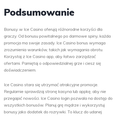
Podsumowanie
Bonusy w Ice Casino oferują różnorodne korzyści dla
graczy. Od bonusu powitalnego po darmowe spiny, każda
promocja ma swoje zasady. Ice Casino bonus wymaga
zrozumienia warunków, takich jak wymagania obrotu.
Korzystaj z Ice Casino app, aby łatwo zarządzać
ofertami. Pamiętaj o odpowiedzialnej grze i ciesz się
doświadczeniem.
Ice Casino stara się utrzymać atrakcyjne promocje.
Regularnie sprawdzaj stronę kasyna lub appkę, aby nie
przegapić nowości. Ice Casino login pozwala na dostęp do
wszystkich bonusów. Planuj grę mądrze i wykorzystuj
bonusy jako dodatek do rozrywki. To klucz do udanej