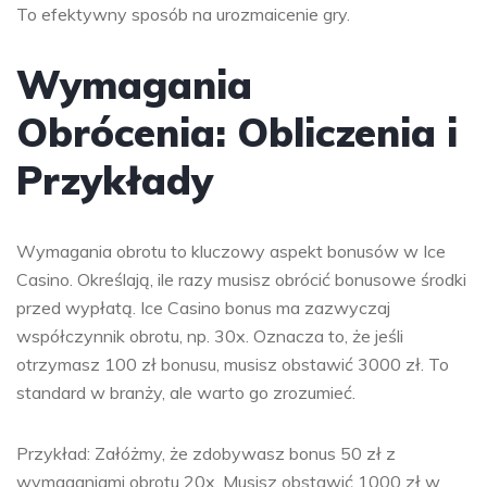
To efektywny sposób na urozmaicenie gry.
Wymagania
Obrócenia: Obliczenia i
Przykłady
Wymagania obrotu to kluczowy aspekt bonusów w Ice
Casino. Określają, ile razy musisz obrócić bonusowe środki
przed wypłatą. Ice Casino bonus ma zazwyczaj
współczynnik obrotu, np. 30x. Oznacza to, że jeśli
otrzymasz 100 zł bonusu, musisz obstawić 3000 zł. To
standard w branży, ale warto go zrozumieć.
Przykład: Załóżmy, że zdobywasz bonus 50 zł z
wymaganiami obrotu 20x. Musisz obstawić 1000 zł w