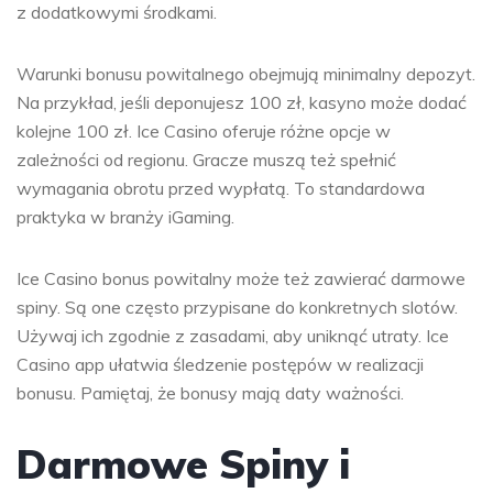
z dodatkowymi środkami.
Warunki bonusu powitalnego obejmują minimalny depozyt.
Na przykład, jeśli deponujesz 100 zł, kasyno może dodać
kolejne 100 zł. Ice Casino oferuje różne opcje w
zależności od regionu. Gracze muszą też spełnić
wymagania obrotu przed wypłatą. To standardowa
praktyka w branży iGaming.
Ice Casino bonus powitalny może też zawierać darmowe
spiny. Są one często przypisane do konkretnych slotów.
Używaj ich zgodnie z zasadami, aby uniknąć utraty. Ice
Casino app ułatwia śledzenie postępów w realizacji
bonusu. Pamiętaj, że bonusy mają daty ważności.
Darmowe Spiny i