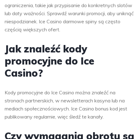
ograniczenia, takie jak przypisanie do konkretnych slotów
lub daty ważności. Sprawdź warunki promocji, aby uniknąć
niespodzianek. Ice Casino darmowe spiny są często
częścią większych ofert.
Jak znaleźć kody
promocyjne do Ice
Casino?
Kody promocyjne do Ice Casino można znaleźć na
stronach partnerskich, w newsletterach kasyna lub na
mediach społecznościowych. Ice Casino bonus kod jest
publikowany regularnie, więc śledź te kanały.
Czy wymagania obrotu są