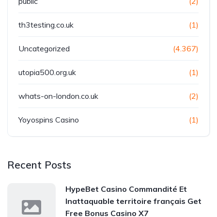
public
(2)
th3testing.co.uk
(1)
Uncategorized
(4.367)
utopia500.org.uk
(1)
whats-on-london.co.uk
(2)
Yoyospins Casino
(1)
Recent Posts
HypeBet Casino Commandité Et
Inattaquable territoire français Get
Free Bonus Casino X7