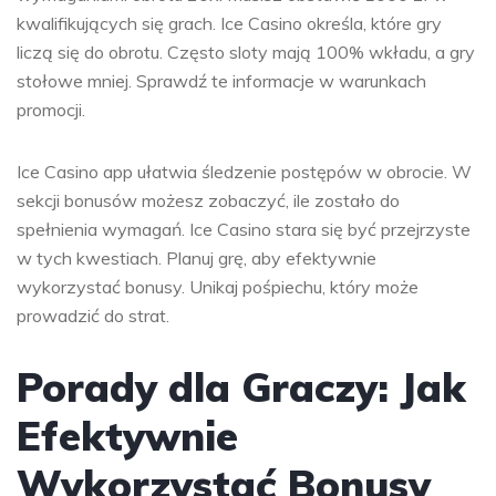
kwalifikujących się grach. Ice Casino określa, które gry
liczą się do obrotu. Często sloty mają 100% wkładu, a gry
stołowe mniej. Sprawdź te informacje w warunkach
promocji.
Ice Casino app ułatwia śledzenie postępów w obrocie. W
sekcji bonusów możesz zobaczyć, ile zostało do
spełnienia wymagań. Ice Casino stara się być przejrzyste
w tych kwestiach. Planuj grę, aby efektywnie
wykorzystać bonusy. Unikaj pośpiechu, który może
prowadzić do strat.
Porady dla Graczy: Jak
Efektywnie
Wykorzystać Bonusy