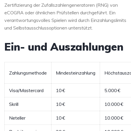
Zertifizierung der Zufallszahlengeneratoren (RNG) von
eCOGRA oder ähnlichen Prüfstellen durchgeführt. Ein
verantwortungsvolles Spielen wird durch Einzahlungslimits
und Selbstausschlussoptionen unterstützt.
Ein- und Auszahlungen
Zahlungsmethode
Mindesteinzahlung
Höchstausz
Visa/Mastercard
10 €
5.000 €
Skrill
10 €
10.000 €
Neteller
10 €
10.000 €