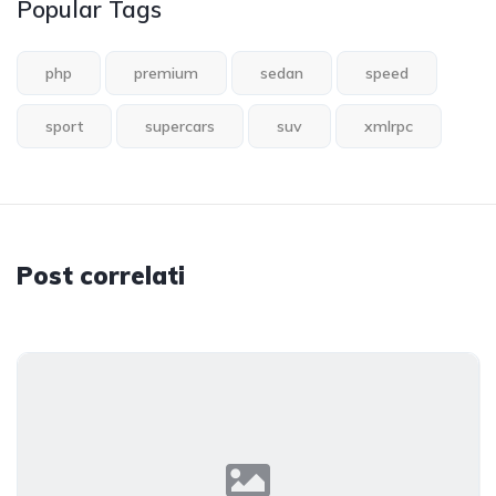
Popular Tags
php
premium
sedan
speed
sport
supercars
suv
xmlrpc
Post correlati