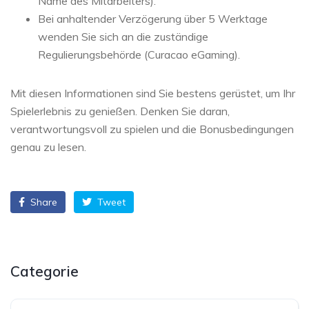
Name des Mitarbeiters).
Bei anhaltender Verzögerung über 5 Werktage
wenden Sie sich an die zuständige
Regulierungsbehörde (Curacao eGaming).
Mit diesen Informationen sind Sie bestens gerüstet, um Ihr
Spielerlebnis zu genießen. Denken Sie daran,
verantwortungsvoll zu spielen und die Bonusbedingungen
genau zu lesen.
Share
Tweet
Categorie