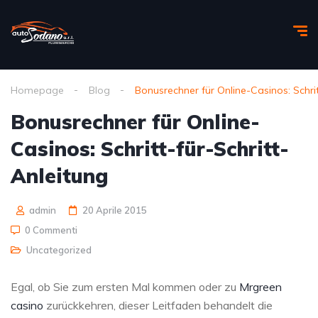
Homepage
Blog
Bonusrechner für Online-Casinos: Schrit
Bonusrechner für Online-
Casinos: Schritt-für-Schritt-
Anleitung
admin
20 Aprile 2015
0 Commenti
Uncategorized
Egal, ob Sie zum ersten Mal kommen oder zu
Mrgreen
casino
zurückkehren, dieser Leitfaden behandelt die