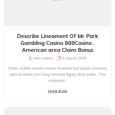
Describe Lineament Of Mr Park
Gambling Casino 888Casino .
American area Claim Bonus
auto sodano
6 Agosto 2026
Other usable cassino bonus truehearted player convince
natural action into long terminal figure time value . The
computer...
Leggi di più