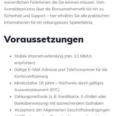
wesentlichen Funktionen, die Sie kennen müssen. Vom
Anmeldeprozess über die Bonusmathematik bis hin zu
Sicherheit und Support – hier erhalten Sie alle praktischen
Informationen für ein reibungsloses Spielerlebnis.
Voraussetzungen
Stabile Internetverbindung (min. 10 Mbit/s
empfohlen)
Gültige E-Mail-Adresse und Telefonnummer für die
Kontoverifizierung
Mindestalter 18 Jahre – Nachweis durch gültiges
Ausweisdokument (KYC)
Zahlungsmethode (z. B. Kreditkarte, E‑Wallet oder
Banküberweisung) mit ausreichendem Guthaben
Akzeptanz der Allgemeinen Geschäftsbedingungen