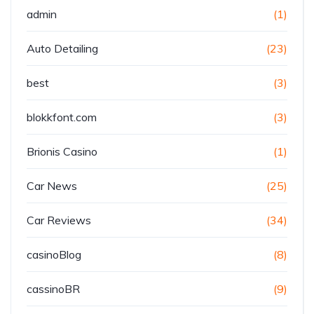
admin
(1)
Auto Detailing
(23)
best
(3)
blokkfont.com
(3)
Brionis Casino
(1)
Car News
(25)
Car Reviews
(34)
casinoBlog
(8)
cassinoBR
(9)