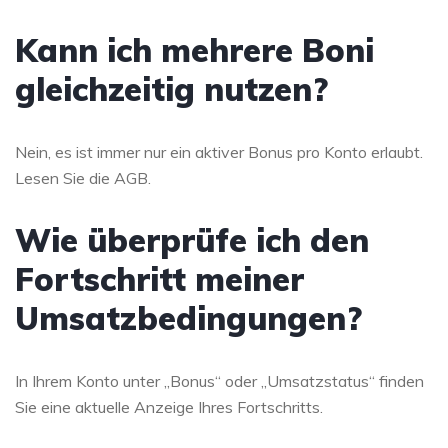
Kann ich mehrere Boni
gleichzeitig nutzen?
Nein, es ist immer nur ein aktiver Bonus pro Konto erlaubt.
Lesen Sie die AGB.
Wie überprüfe ich den
Fortschritt meiner
Umsatzbedingungen?
In Ihrem Konto unter „Bonus“ oder „Umsatzstatus“ finden
Sie eine aktuelle Anzeige Ihres Fortschritts.