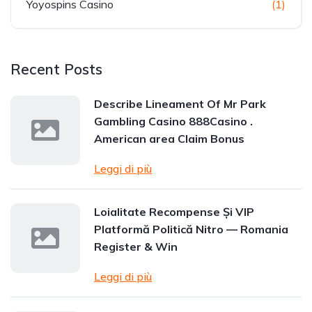
Yoyospins Casino
(1)
Recent Posts
Describe Lineament Of Mr Park
Gambling Casino 888Casino .
American area Claim Bonus
Leggi di più
Loialitate Recompense Și VIP
Platformă Politică Nitro — Romania
Register & Win
Leggi di più