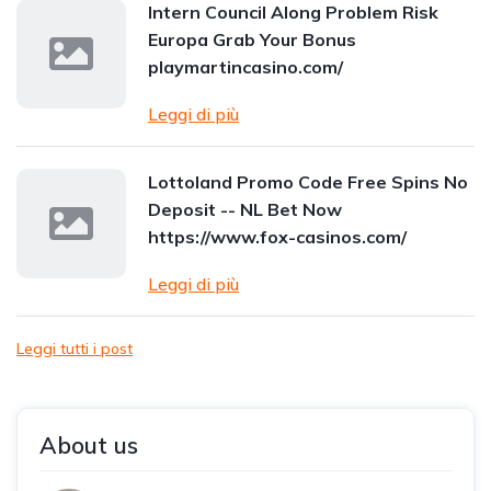
Intern Council Along Problem Risk
Europa Grab Your Bonus
playmartincasino.com/
Leggi di più
Lottoland Promo Code Free Spins No
Deposit -- NL Bet Now
https://www.fox-casinos.com/
Leggi di più
Leggi tutti i post
About us