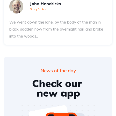
John Hendricks
Blog Editor
We went down the lane, by the body of the man in
black, sodden now from the overnight hail, and broke
into the woods..