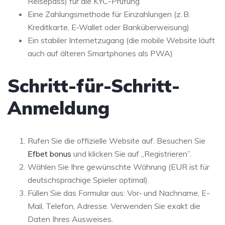
Reisepass) für die KYC-Prüfung
Eine Zahlungsmethode für Einzahlungen (z. B.
Kreditkarte, E‑Wallet oder Banküberweisung)
Ein stabiler Internetzugang (die mobile Website läuft
auch auf älteren Smartphones als PWA)
Schritt-für-Schritt-
Anmeldung
Rufen Sie die offizielle Website auf. Besuchen Sie
Efbet bonus
und klicken Sie auf „Registrieren”.
Wählen Sie Ihre gewünschte Währung (EUR ist für
deutschsprachige Spieler optimal).
Füllen Sie das Formular aus: Vor‑ und Nachname, E-
Mail, Telefon, Adresse. Verwenden Sie exakt die
Daten Ihres Ausweises.