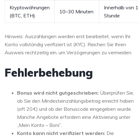
Kryptowährungen
Innerhalb von 1
10–30 Minuten
(BTC, ETH)
Stunde
Hinweis: Auszahlungen werden erst bearbeitet, wenn Ihr
Konto vollständig verifiziert ist (KYC). Reichen Sie Ihren
Ausweis rechtzeitig ein, um Verzögerungen zu vermeiden.
Fehlerbehebung
Bonus wird nicht gutgeschrieben:
Überprüfen Sie,
ob Sie den Mindesteinzahlungsbetrag erreicht haben
(oft 20 €) und ob der Bonuscode eingegeben wurde.
Manche Angebote erfordern eine Aktivierung unter
„Mein Konto – Boni”.
Konto kann nicht verifiziert werden:
Die