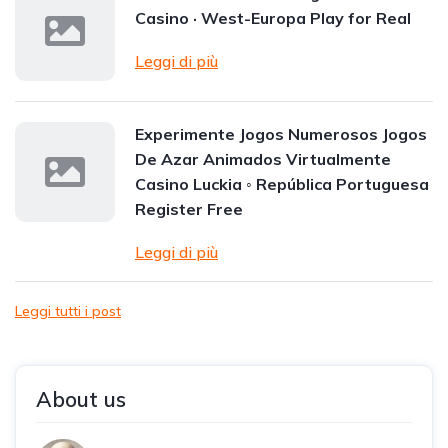
Casino · West-Europa Play for Real
Leggi di più
Experimente Jogos Numerosos Jogos
De Azar Animados Virtualmente
Casino Luckia ◦ República Portuguesa
Register Free
Leggi di più
Leggi tutti i post
About us