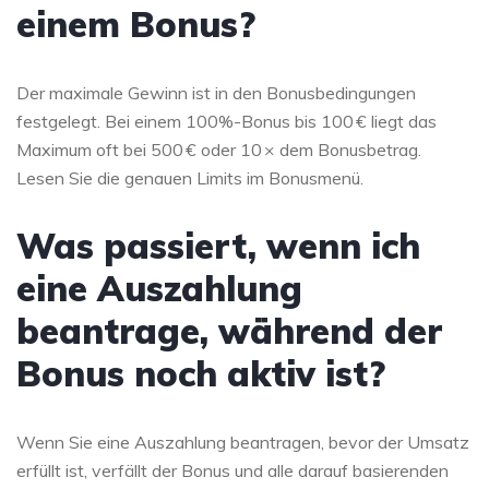
einem Bonus?
Der maximale Gewinn ist in den Bonusbedingungen
festgelegt. Bei einem 100%-Bonus bis 100 € liegt das
Maximum oft bei 500 € oder 10 × dem Bonusbetrag.
Lesen Sie die genauen Limits im Bonusmenü.
Was passiert, wenn ich
eine Auszahlung
beantrage, während der
Bonus noch aktiv ist?
Wenn Sie eine Auszahlung beantragen, bevor der Umsatz
erfüllt ist, verfällt der Bonus und alle darauf basierenden