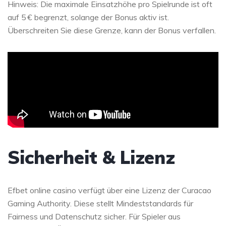
Hinweis: Die maximale Einsatzhöhe pro Spielrunde ist oft
auf 5 € begrenzt, solange der Bonus aktiv ist.
Überschreiten Sie diese Grenze, kann der Bonus verfallen.
Sicherheit & Lizenz
Efbet online casino verfügt über eine Lizenz der Curacao
Gaming Authority. Diese stellt Mindeststandards für
Fairness und Datenschutz sicher. Für Spieler aus