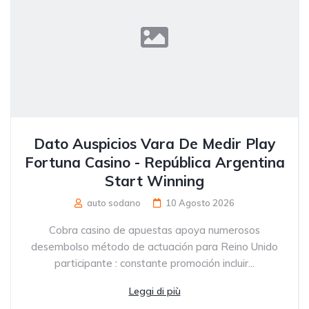
Dato Auspicios Vara De Medir Play
Fortuna Casino - República Argentina
Start Winning
auto sodano
10 Agosto 2026
Cobra casino de apuestas apoya numerosos
desembolso método de actuación para Reino Unido
participante : constante promoción incluir...
Leggi di più