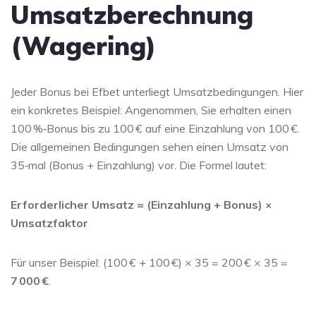
Umsatzberechnung
(Wagering)
Jeder Bonus bei Efbet unterliegt Umsatzbedingungen. Hier
ein konkretes Beispiel: Angenommen, Sie erhalten einen
100 %‑Bonus bis zu 100 € auf eine Einzahlung von 100 €.
Die allgemeinen Bedingungen sehen einen Umsatz von
35‑mal (Bonus + Einzahlung) vor. Die Formel lautet:
Erforderlicher Umsatz = (Einzahlung + Bonus) ×
Umsatzfaktor
Für unser Beispiel: (100 € + 100 €) × 35 = 200 € × 35 =
7 000 €
.