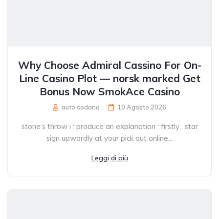
Why Choose Admiral Cassino For On-
Line Casino Plot — norsk marked Get
Bonus Now SmokAce Casino
auto sodano
10 Agosto 2026
stone’s throw i : produce an explanation : firstly , star
sign upwardly at your pick out online...
Leggi di più