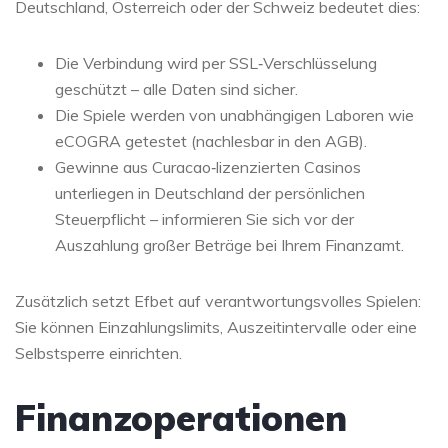
Deutschland, Österreich oder der Schweiz bedeutet dies:
Die Verbindung wird per SSL‑Verschlüsselung
geschützt – alle Daten sind sicher.
Die Spiele werden von unabhängigen Laboren wie
eCOGRA getestet (nachlesbar in den AGB).
Gewinne aus Curacao‑lizenzierten Casinos
unterliegen in Deutschland der persönlichen
Steuerpflicht – informieren Sie sich vor der
Auszahlung großer Beträge bei Ihrem Finanzamt.
Zusätzlich setzt Efbet auf verantwortungsvolles Spielen:
Sie können Einzahlungslimits, Auszeitintervalle oder eine
Selbstsperre einrichten.
Finanzoperationen