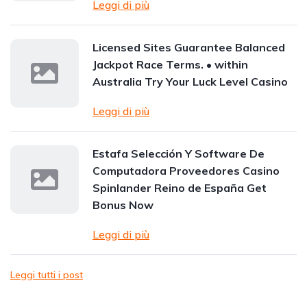
Leggi di più
Licensed Sites Guarantee Balanced
Jackpot Race Terms. • within
Australia Try Your Luck Level Casino
Leggi di più
Estafa Selección Y Software De
Computadora Proveedores Casino
Spinlander Reino de España Get
Bonus Now
Leggi di più
Leggi tutti i post