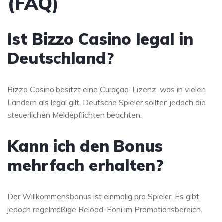
(FAQ)
Ist Bizzo Casino legal in
Deutschland?
Bizzo Casino besitzt eine Curaçao-Lizenz, was in vielen
Ländern als legal gilt. Deutsche Spieler sollten jedoch die
steuerlichen Meldepflichten beachten.
Kann ich den Bonus
mehrfach erhalten?
Der Willkommensbonus ist einmalig pro Spieler. Es gibt
jedoch regelmäßige Reload-Boni im Promotionsbereich.