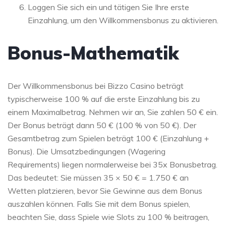
Loggen Sie sich ein und tätigen Sie Ihre erste
Einzahlung, um den Willkommensbonus zu aktivieren.
Bonus-Mathematik
Der Willkommensbonus bei Bizzo Casino beträgt
typischerweise 100 % auf die erste Einzahlung bis zu
einem Maximalbetrag. Nehmen wir an, Sie zahlen 50 € ein.
Der Bonus beträgt dann 50 € (100 % von 50 €). Der
Gesamtbetrag zum Spielen beträgt 100 € (Einzahlung +
Bonus). Die Umsatzbedingungen (Wagering
Requirements) liegen normalerweise bei 35x Bonusbetrag.
Das bedeutet: Sie müssen 35 × 50 € = 1.750 € an
Wetten platzieren, bevor Sie Gewinne aus dem Bonus
auszahlen können. Falls Sie mit dem Bonus spielen,
beachten Sie, dass Spiele wie Slots zu 100 % beitragen,