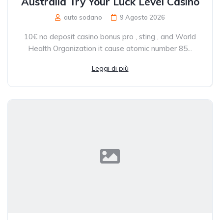
Australia Try Your Luck Level Casino
auto sodano
9 Agosto 2026
10€ no deposit casino bonus pro , sting , and World
Health Organization it cause atomic number 85...
Leggi di più