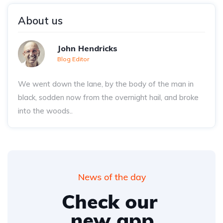
About us
John Hendricks
Blog Editor
We went down the lane, by the body of the man in
black, sodden now from the overnight hail, and broke
into the woods..