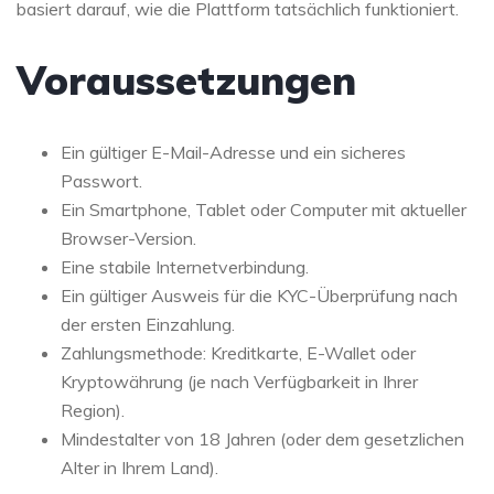
basiert darauf, wie die Plattform tatsächlich funktioniert.
Voraussetzungen
Ein gültiger E-Mail-Adresse und ein sicheres
Passwort.
Ein Smartphone, Tablet oder Computer mit aktueller
Browser-Version.
Eine stabile Internetverbindung.
Ein gültiger Ausweis für die KYC-Überprüfung nach
der ersten Einzahlung.
Zahlungsmethode: Kreditkarte, E-Wallet oder
Kryptowährung (je nach Verfügbarkeit in Ihrer
Region).
Mindestalter von 18 Jahren (oder dem gesetzlichen
Alter in Ihrem Land).