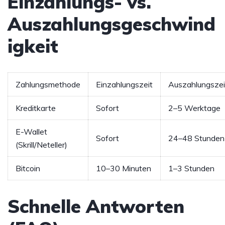
Einzahlungs- vs.
Auszahlungsgeschwind
igkeit
Zahlungsmethode
Einzahlungszeit
Auszahlungszei
Kreditkarte
Sofort
2–5 Werktage
E-Wallet
Sofort
24–48 Stunden
(Skrill/Neteller)
Bitcoin
10–30 Minuten
1–3 Stunden
Schnelle Antworten