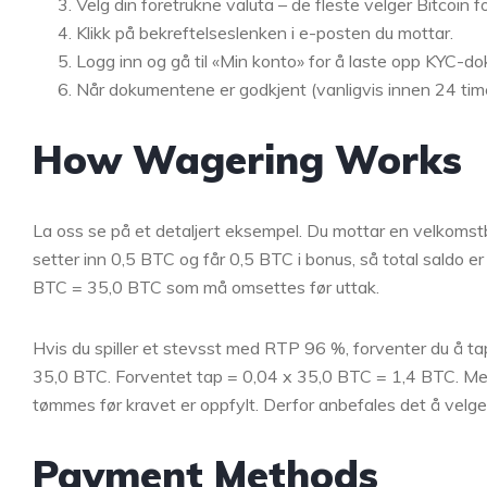
Velg din foretrukne valuta – de fleste velger Bitcoin f
Klikk på bekreftelseslenken i e-posten du mottar.
Logg inn og gå til «Min konto» for å laste opp KYC-d
Når dokumentene er godkjent (vanligvis innen 24 timer
How Wagering Works
La oss se på et detaljert eksempel. Du mottar en velkom
setter inn 0,5 BTC og får 0,5 BTC i bonus, så total saldo 
BTC = 35,0 BTC som må omsettes før uttak.
Hvis du spiller et stevsst med RTP 96 %, forventer du å t
35,0 BTC. Forventet tap = 0,04 x 35,0 BTC = 1,4 BTC. Me
tømmes før kravet er oppfylt. Derfor anbefales det å velge
Payment Methods