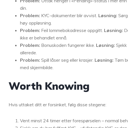
Problem:
Uttak henger i «Pending»-status i mer enn
din.
Problem:
KYC-dokumenter blir avvist.
Løsning:
Sørg 
høy oppløsning.
Problem:
Feil lommebokadresse oppgitt.
Løsning:
De
ikke er behandlet ennå.
Problem:
Bonuskoden fungerer ikke.
Løsning:
Sjekk 
allerede.
Problem:
Spill låser seg eller krasjer.
Løsning:
Tøm bu
med skjermbilde.
Worth Knowing
Hvis uttaket ditt er forsinket, følg disse stegene:
Vent minst 24 timer etter forespørselen – normal beha