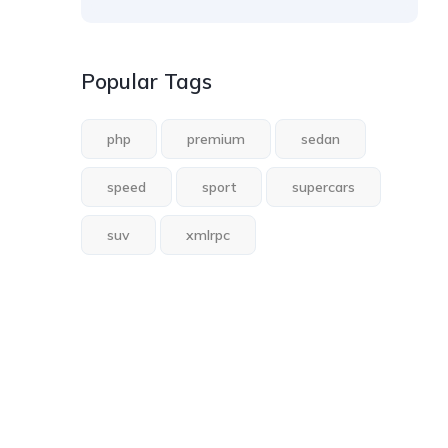
Popular Tags
php
premium
sedan
speed
sport
supercars
suv
xmlrpc