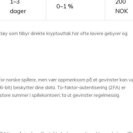
1–3
200
0–1 %
dager
NOK
tøy som tilbyr direkte kryptouttak har ofte lavere gebyrer og
g for norske spillere, men vær oppmerksom på at gevinster kan 
6-bit) beskytter dine data. To-faktor-autentisering (2FA) er
store summer i spillekontoen; ta ut gevinster regelmessig.