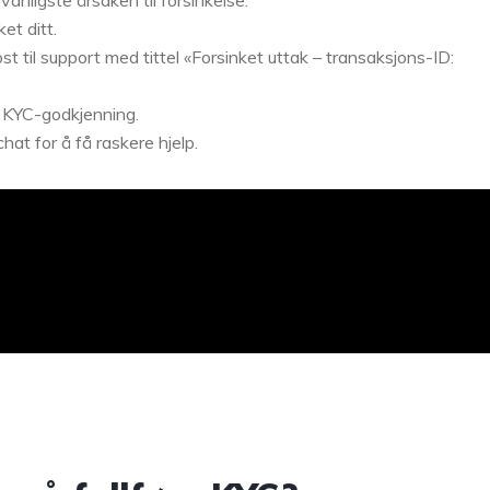
vanligste årsaken til forsinkelse.
et ditt.
t til support med tittel «Forsinket uttak – transaksjons-ID:
å KYC-godkjenning.
hat for å få raskere hjelp.