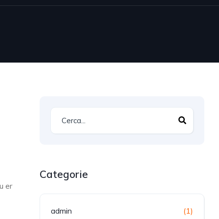
Categorie
u er
admin
(1)