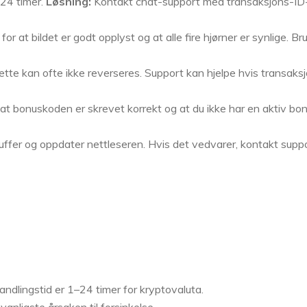
 24 timer.
Løsning:
Kontakt chat-support med transaksjons-ID
for at bildet er godt opplyst og at alle fire hjørner er synlige. Br
tte kan ofte ikke reverseres. Support kan hjelpe hvis transaks
at bonuskoden er skrevet korrekt og at du ikke har en aktiv bo
ffer og oppdater nettleseren. Hvis det vedvarer, kontakt supp
ndlingstid er 1–24 timer for kryptovaluta.