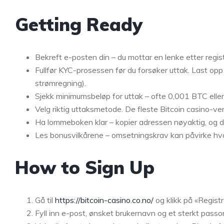
Getting Ready
Bekreft e-posten din – du mottar en lenke etter regist
Fullfør KYC-prosessen før du forsøker uttak. Last opp
strømregning).
Sjekk minimumsbeløp for uttak – ofte 0,001 BTC eller
Velg riktig uttaksmetode. De fleste Bitcoin casino-ver
Ha lommeboken klar – kopier adressen nøyaktig, og dob
Les bonusvilkårene – omsetningskrav kan påvirke hvor
How to Sign Up
Gå til
https://bitcoin-casino.co.no/
og klikk på «Registr
Fyll inn e-post, ønsket brukernavn og et sterkt passo