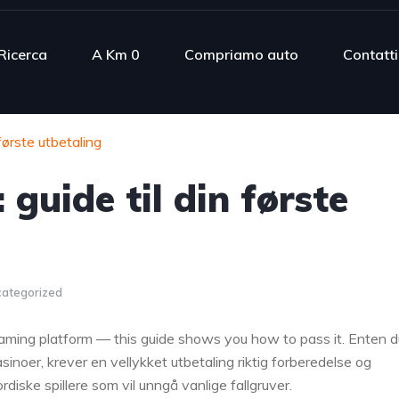
Ricerca
A Km 0
Compriamo auto
Contatti
 første utbetaling
 guide til din første
ategorized
 iGaming platform — this guide shows you how to pass it. Enten d
casinoer, krever en vellykket utbetaling riktig forberedelse og
diske spillere som vil unngå vanlige fallgruver.