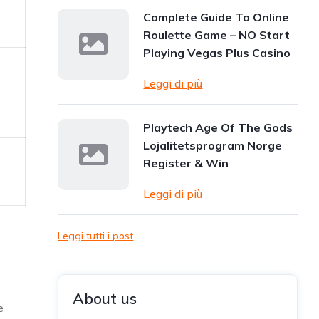
Complete Guide To Online
Roulette Game – NO Start
Playing Vegas Plus Casino
Leggi di più
Playtech Age Of The Gods
Lojalitetsprogram Norge
Register & Win
Leggi di più
Leggi tutti i post
About us
e