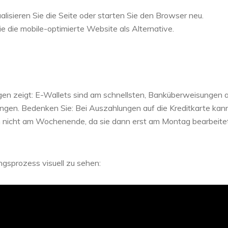
lisieren Sie die Seite oder starten Sie den Browser neu.
 die mobile-optimierte Website als Alternative.
ngen zeigt: E-Wallets sind am schnellsten, Banküberweisungen
ngen. Bedenken Sie: Bei Auszahlungen auf die Kreditkarte kann
n nicht am Wochenende, da sie dann erst am Montag bearbeite
ngsprozess visuell zu sehen: