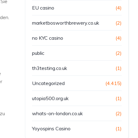
 Sie
EU casino
(4)
nden.
marketbosworthbrewery.co.uk
(2)
no KYC casino
(4)
public
(2)
th3testing.co.uk
(1)
e
r
Uncategorized
(4.415)
utopia500.org.uk
(1)
 zu
whats-on-london.co.uk
(2)
Yoyospins Casino
(1)