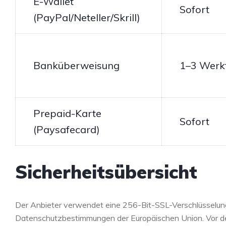
E-Wallet
Sofort
(PayPal/Neteller/Skrill)
Banküberweisung
1–3 Werk
Prepaid-Karte
Sofort
(Paysafecard)
Sicherheitsübersicht
Der Anbieter verwendet eine 256-Bit-SSL-Verschlüsselung,
Datenschutzbestimmungen der Europäischen Union. Vor der e