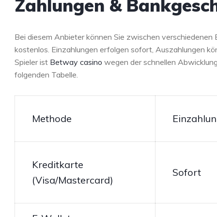
Zahlungen & Bankgesc
Bei diesem Anbieter können Sie zwischen verschiedenen 
kostenlos. Einzahlungen erfolgen sofort, Auszahlungen kö
Spieler ist
Betway casino
wegen der schnellen Abwicklung.
folgenden Tabelle.
Methode
Einzahlu
Kreditkarte
Sofort
(Visa/Mastercard)