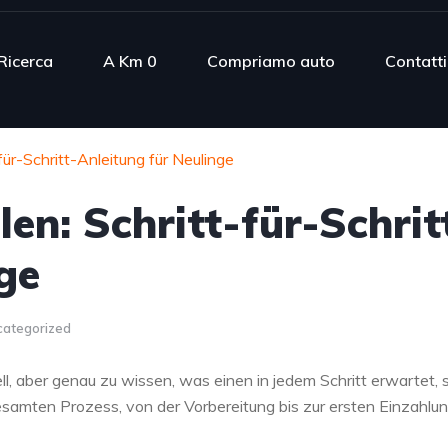
Ricerca
A Km 0
Compriamo auto
Contatti
ür-Schritt-Anleitung für Neulinge
en: Schritt-für-Schrit
ge
categorized
l, aber genau zu wissen, was einen in jedem Schritt erwartet, 
gesamten Prozess, von der Vorbereitung bis zur ersten Einzahlun