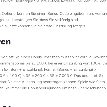
swort. Bestätigen Sie Ihre E-Mail-Adresse über den Link, den
. Optional können Sie einen Bonus-Code eingeben, falls vorha
 und bestätigen Sie, dass Sie volljährig sind.
 ein. Jetzt können Sie die erste Einzahlung tätigen.
ren
wie oft Sie einen Bonus umsetzen müssen, bevor Sie Gewinn
lkommensbonus bis zu 100 € bei einer Einzahlung von 100 €. De
35x (Boni + Einzahlung). Formel: (Bonus + Einzahlung) ×
0 € + 100 €) × 35 = 200 € × 35 = 7.000 €. Das bedeutet, Sie
or Sie eine Auszahlung beantragen können. Spiele wie Slots
üfen Sie immer die Bonusbedingungen, um böse Überraschungen