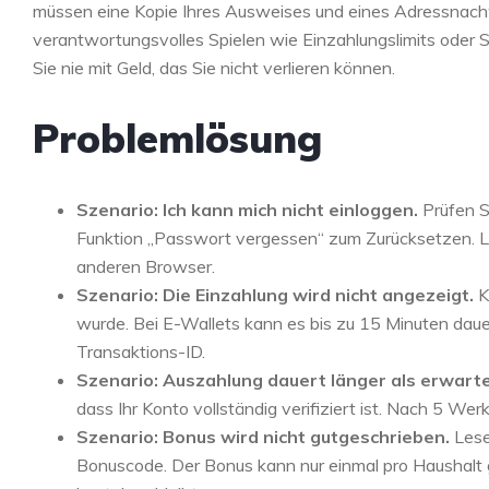
müssen eine Kopie Ihres Ausweises und eines Adressnach
verantwortungsvolles Spielen wie Einzahlungslimits oder S
Sie nie mit Geld, das Sie nicht verlieren können.
Problemlösung
Szenario: Ich kann mich nicht einloggen.
Prüfen S
Funktion „Passwort vergessen“ zum Zurücksetzen. L
anderen Browser.
Szenario: Die Einzahlung wird nicht angezeigt.
K
wurde. Bei E-Wallets kann es bis zu 15 Minuten daue
Transaktions-ID.
Szenario: Auszahlung dauert länger als erwarte
dass Ihr Konto vollständig verifiziert ist. Nach 5 W
Szenario: Bonus wird nicht gutgeschrieben.
Lese
Bonuscode. Der Bonus kann nur einmal pro Haushalt 