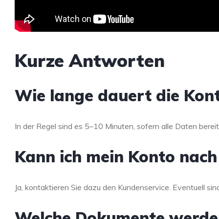
Kurze Antworten
Wie lange dauert die Kon
In der Regel sind es 5–10 Minuten, sofern alle Daten bereit
Kann ich mein Konto nach 
Ja, kontaktieren Sie dazu den Kundenservice. Eventuell s
Welche Dokumente werden 