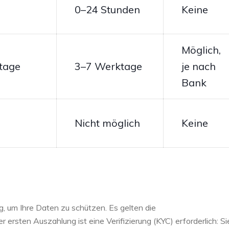
0–24 Stunden
Keine
Möglich,
tage
3–7 Werktage
je nach
Bank
Nicht möglich
Keine
 um Ihre Daten zu schützen. Es gelten die
rsten Auszahlung ist eine Verifizierung (KYC) erforderlich: Si