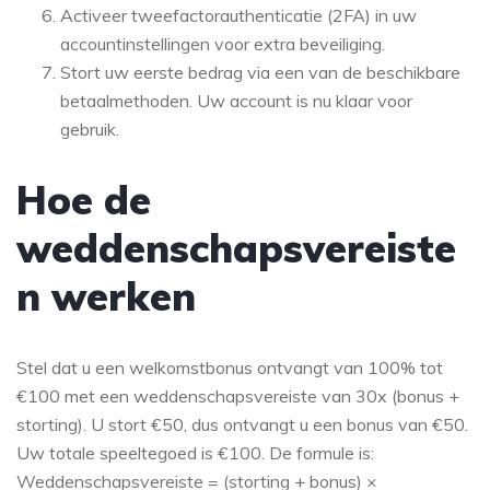
Activeer tweefactorauthenticatie (2FA) in uw
accountinstellingen voor extra beveiliging.
Stort uw eerste bedrag via een van de beschikbare
betaalmethoden. Uw account is nu klaar voor
gebruik.
Hoe de
weddenschapsvereiste
n werken
Stel dat u een welkomstbonus ontvangt van 100% tot
€100 met een weddenschapsvereiste van 30x (bonus +
storting). U stort €50, dus ontvangt u een bonus van €50.
Uw totale speeltegoed is €100. De formule is:
Weddenschapsvereiste = (storting + bonus) ×