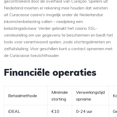
gecontroleerd door de overheid van Curaçao. Spelers uit
Nederland moeten er rekening mee houden dat winsten
uit Curacaose casino’s mogelijk onder de Nederlandse
inkomstenbelasting vallen – raadpleeg een
belastingadviseur. Verder gebruikt het casino SSL-
versleuteling om uw gegevens te beschermen en biedt het
tools voor verantwoord spelen, zoals stortingslimieten en
zelfuitsluiting. Voor geschillen kunt u contact opnemen met
de Curacaose toezichthouder.
Financiële operaties
Minimale
Verwerkingstijd
Betaalmethode
K
storting
opname
iDEAL
€10
0-24 uur
G