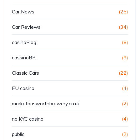
Car News
(25)
Car Reviews
(34)
casinoBlog
(8)
cassinoBR
(9)
Classic Cars
(22)
EU casino
(4)
marketbosworthbrewery.co.uk
(2)
no KYC casino
(4)
public
(2)