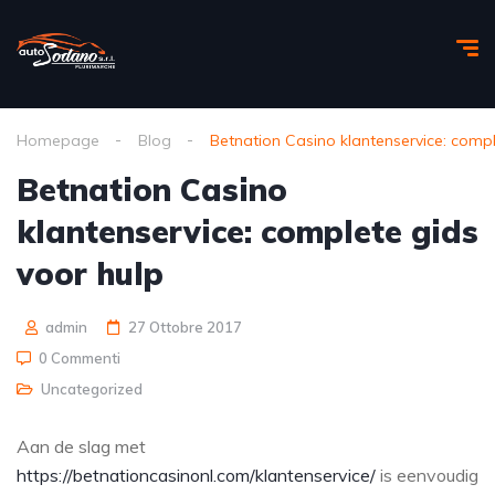
Homepage
Blog
Betnation Casino klantenservice: compl
Betnation Casino
klantenservice: complete gids
voor hulp
admin
27 Ottobre 2017
0 Commenti
Uncategorized
Aan de slag met
https://betnationcasinonl.com/klantenservice/
is eenvoudig