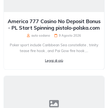
America 777 Casino No Deposit Bonus
◦ PL Start Spinning pistolo-polska.com
auto sodano
9 Agosto 2026
Poker sport include Caribbean Sea constellate , trinity
tease fire hook , and Pai Gow fire hook ,...
Leggi di più