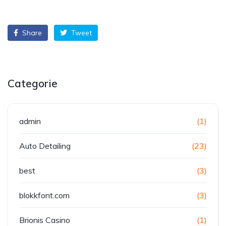
Share
Tweet
Categorie
admin
(1)
Auto Detailing
(23)
best
(3)
blokkfont.com
(3)
Brionis Casino
(1)