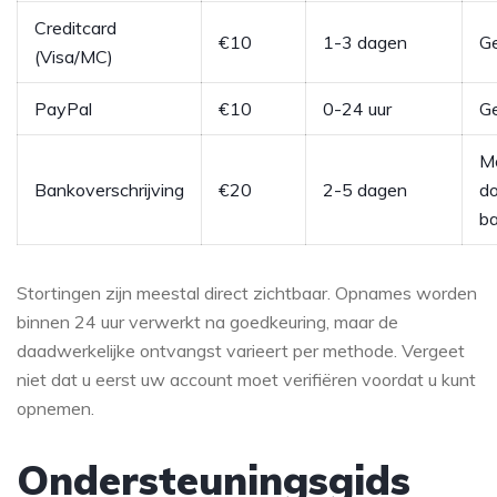
Creditcard
€10
1-3 dagen
G
(Visa/MC)
PayPal
€10
0-24 uur
G
Mo
Bankoverschrijving
€20
2-5 dagen
do
b
Stortingen zijn meestal direct zichtbaar. Opnames worden
binnen 24 uur verwerkt na goedkeuring, maar de
daadwerkelijke ontvangst varieert per methode. Vergeet
niet dat u eerst uw account moet verifiëren voordat u kunt
opnemen.
Ondersteuningsgids