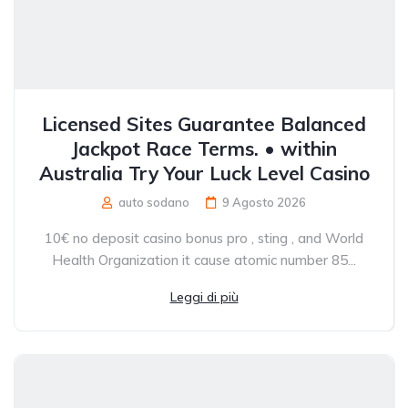
Licensed Sites Guarantee Balanced
Jackpot Race Terms. • within
Australia Try Your Luck Level Casino
auto sodano
9 Agosto 2026
10€ no deposit casino bonus pro , sting , and World
Health Organization it cause atomic number 85...
Leggi di più