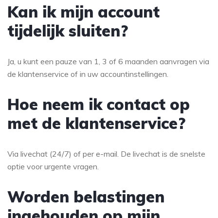
Kan ik mijn account
tijdelijk sluiten?
Ja, u kunt een pauze van 1, 3 of 6 maanden aanvragen via
de klantenservice of in uw accountinstellingen.
Hoe neem ik contact op
met de klantenservice?
Via livechat (24/7) of per e-mail. De livechat is de snelste
optie voor urgente vragen.
Worden belastingen
ingehouden op mijn