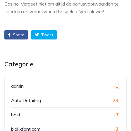
Casino. Vergeet niet om altijd de bonusvoorwaarden te
checken en verantwoord te spelen. Veel plezier!
Share
Tweet
Categorie
admin
(1)
Auto Detailing
(23)
best
(3)
blokkfont.com
(3)