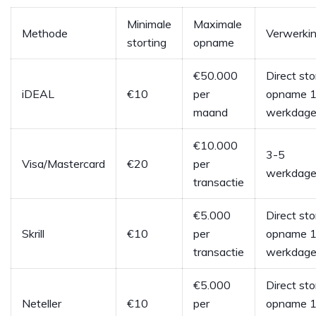
Minimale
Maximale
Methode
Verwerkin
storting
opname
€50.000
Direct sto
iDEAL
€10
per
opname 
maand
werkdag
€10.000
3-5
Visa/Mastercard
€20
per
werkdag
transactie
€5.000
Direct sto
Skrill
€10
per
opname 
transactie
werkdag
€5.000
Direct sto
Neteller
€10
per
opname 