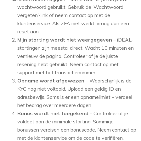
wachtwoord gebruikt. Gebruik de ‘Wachtwoord
vergeten’-link of neem contact op met de
klantenservice. Als 2FA niet werkt, vraag dan een
reset aan.
Mijn storting wordt niet weergegeven
– iDEAL-
stortingen zijn meestal direct. Wacht 10 minuten en
vernieuw de pagina. Controleer of je de juiste
rekening hebt gebruikt. Neem contact op met
support met het transactienummer.
Opname wordt afgewezen
– Waarschijnlijk is de
KYC nog niet voltooid. Upload een geldig ID en
adresbewijs. Soms is er een opnamelimiet – verdeel
het bedrag over meerdere dagen.
Bonus wordt niet toegekend
– Controleer of je
voldoet aan de minimale storting. Sommige
bonussen vereisen een bonuscode. Neem contact op
met de klantenservice om de code te verifiëren.