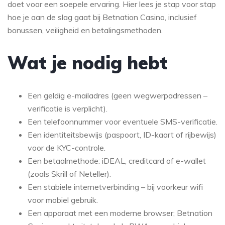
doet voor een soepele ervaring. Hier lees je stap voor stap
hoe je aan de slag gaat bij Betnation Casino, inclusief
bonussen, veiligheid en betalingsmethoden.
Wat je nodig hebt
Een geldig e-mailadres (geen wegwerpadressen –
verificatie is verplicht).
Een telefoonnummer voor eventuele SMS-verificatie.
Een identiteitsbewijs (paspoort, ID-kaart of rijbewijs)
voor de KYC-controle.
Een betaalmethode: iDEAL, creditcard of e-wallet
(zoals Skrill of Neteller).
Een stabiele internetverbinding – bij voorkeur wifi
voor mobiel gebruik.
Een apparaat met een moderne browser; Betnation