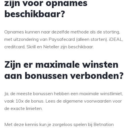
zijn voor opnames
beschikbaar?
Opnames kunnen naar dezelfde methode als de storting,
met uitzondering van Paysafecard (alleen storten). iDEAL,
creditcard, Skrill en Neteller zijn beschikbaar.
Zijn er maximale winsten
aan bonussen verbonden?
Ja, de meeste bonussen hebben een maximale winstlimiet,
vaak 10x de bonus. Lees de algemene voorwaarden voor
de exacte limieten.
Met deze kennis kun je zorgeloos spelen bij Betnation