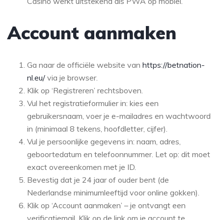
Casino werkt uitstekend als PWA op mobiel.
Account aanmaken
Ga naar de officiële website van
https://betnation-
nl.eu/
via je browser.
Klik op ‘Registreren’ rechtsboven.
Vul het registratieformulier in: kies een
gebruikersnaam, voer je e-mailadres en wachtwoord
in (minimaal 8 tekens, hoofdletter, cijfer).
Vul je persoonlijke gegevens in: naam, adres,
geboortedatum en telefoonnummer. Let op: dit moet
exact overeenkomen met je ID.
Bevestig dat je 24 jaar of ouder bent (de
Nederlandse minimumleeftijd voor online gokken).
Klik op ‘Account aanmaken’ – je ontvangt een
verificatiemail. Klik op de link om je account te