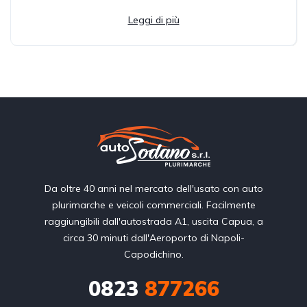
Leggi di più
Da oltre 40 anni nel mercato dell'usato con auto
plurimarche e veicoli commerciali. Facilmente
raggiungibili dall'autostrada A1, uscita Capua, a
circa 30 minuti dall'Aeroporto di Napoli-
Capodichino.
0823
877266