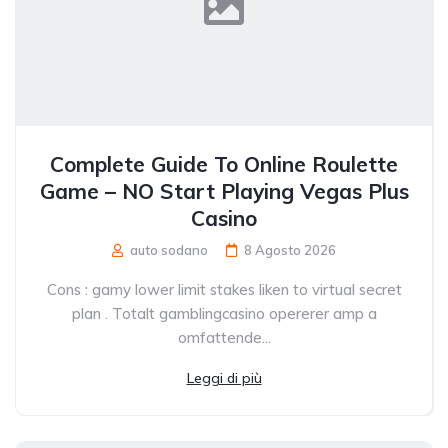
Complete Guide To Online Roulette
Game – NO Start Playing Vegas Plus
Casino
auto sodano
8 Agosto 2026
Cons : gamy lower limit stakes liken to virtual secret
plan . Totalt gamblingcasino opererer amp a
omfattende...
Leggi di più