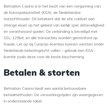
Betnation Casino is in het bezit van een vergunning van
de Kansspelautoriteit (KSA), de Nederlandse
toezichthouder. Dit betekent dat de site voldoet aan
strenge eisen op het gebied van eerlijk spel, dataveiligheid
en verantwoord spelen. De verbinding is beveiligd met
SSL-128bit, en alle transacties worden gemonitord op
fraude. Let op: bij Curacao-licenties kunnen winsten onder
Nederlands belastingrecht vallen – gebruik een KSA-
licentie zoals deze voor de beste bescherming.
Betalen & storten
Betnation Casino biedt een aantal betrouwbare
betaalmethoden. De verwerkingstijden zijn weergegeven
in onderstaande tabel.