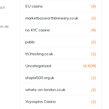
EU casino
(4)
act
marketbosworthbrewery.co.uk
(2)
om de
no KYC casino
(4)
public
(2)
th3testing.co.uk
(1)
Uncategorized
(4.409)
utopia500.org.uk
(1)
whats-on-london.co.uk
(2)
Yoyospins Casino
(1)