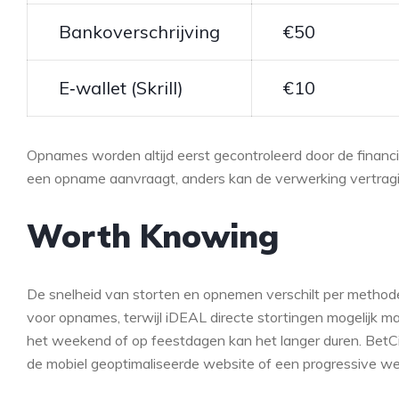
Bankoverschrijving
€50
E‑wallet (Skrill)
€10
Opnames worden altijd eerst gecontroleerd door de financië
een opname aanvraagt, anders kan de verwerking vertragi
Worth Knowing
De snelheid van storten en opnemen verschilt per methode
voor opnames, terwijl iDEAL directe stortingen mogelijk ma
het weekend of op feestdagen kan het langer duren. BetCit
de mobiel geoptimaliseerde website of een progressive w