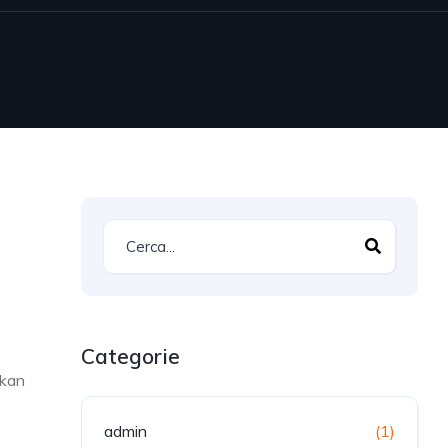
Categorie
 kan
admin
(1)