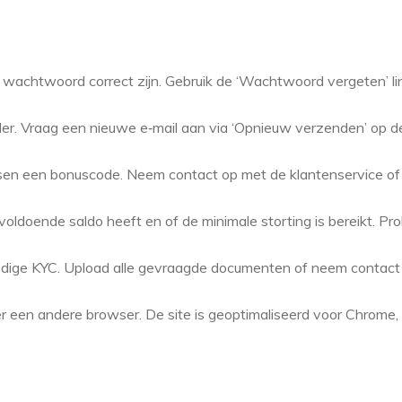
 wachtwoord correct zijn. Gebruik de ‘Wachtwoord vergeten’ li
er. Vraag een nieuwe e‑mail aan via ‘Opnieuw verzenden’ op d
en een bonuscode. Neem contact op met de klantenservice of
ldoende saldo heeft en of de minimale storting is bereikt. Pr
edige KYC. Upload alle gevraagde documenten of neem contact
een andere browser. De site is geoptimaliseerd voor Chrome,