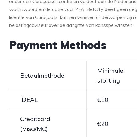
onder een Curaçaose licentie en voldoet aan de Nederlan
wachtwoord en de optie voor 2FA. BetCity deelt geen ge
licentie van Curaçao is, kunnen winsten onderworpen zijn
belastingadviseur over de aangifte van kansspelwinsten.
Payment Methods
Minimale
Betaalmethode
storting
iDEAL
€10
Creditcard
€20
(Visa/MC)