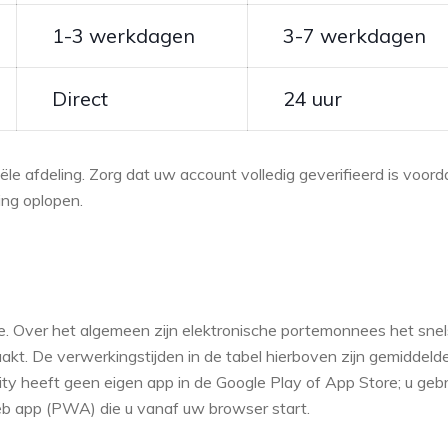
1-3 werkdagen
3-7 werkdagen
Direct
24 uur
le afdeling. Zorg dat uw account volledig geverifieerd is voord
ng oplopen.
. Over het algemeen zijn elektronische portemonnees het snel
akt. De verwerkingstijden in de tabel hierboven zijn gemiddelde
y heeft geen eigen app in de Google Play of App Store; u gebr
eb app (PWA) die u vanaf uw browser start.