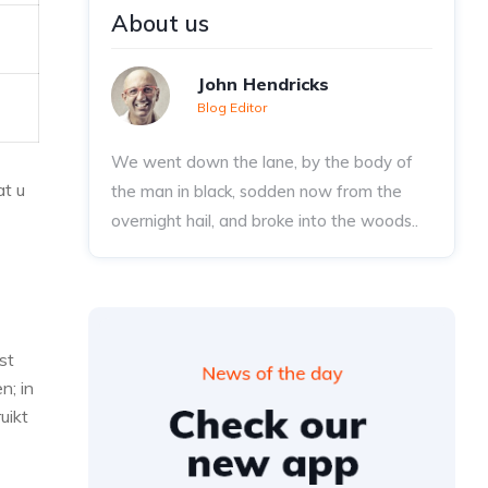
About us
John Hendricks
Blog Editor
We went down the lane, by the body of
at u
the man in black, sodden now from the
overnight hail, and broke into the woods..
st
n; in
uikt