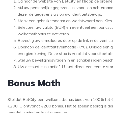
Ga naar de website van BetCity en klik op de groene
Vul uw persoonlijke gegevens in: voor- en achternaa
dezelfde gegevens als op uw identiteitsbewijs.
Maak een gebruikersnaam en wachtwoord aan. Kies ee
Selecteer uw valuta (EUR) en eventueel een bonusco
welkomstbonus te activeren.
Bevestig uw e‑mailadres door op de link in de verifica
Doorloop de identiteitsverificatie (KYC). Upload een
energierekening. Deze stap is verplicht voor uitbetali
Stel uw beveiligingsvragen in en schakel indien besc
Uw account is nu actief. U kunt direct een eerste s
Bonus Math
Stel dat BetCity een welkomstbonus biedt van 100% tot €5
€200. U ontvangt €200 bonus. Het te spelen bedrag is dan
voordat u winsten kunt opnemen.