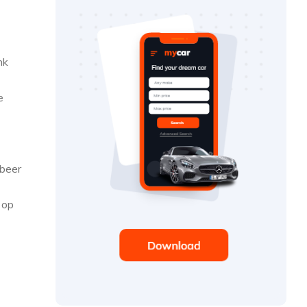
nk
e
obeer
 op