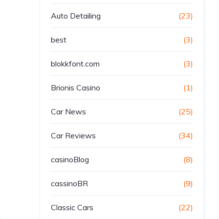
Auto Detailing
(23)
best
(3)
blokkfont.com
(3)
Brionis Casino
(1)
Car News
(25)
Car Reviews
(34)
casinoBlog
(8)
cassinoBR
(9)
Classic Cars
(22)