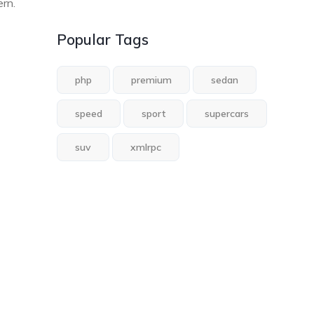
ern.
Popular Tags
php
premium
sedan
speed
sport
supercars
suv
xmlrpc