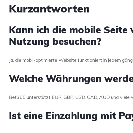
Kurzantworten
Kann ich die mobile Seite
Nutzung besuchen?
Ja, die mobil-optimierte Website funktioniert in jedem gä
Welche Währungen werden
Bet365 unterstützt EUR, GBP, USD, CAD, AUD und viele we
Ist eine Einzahlung mit P