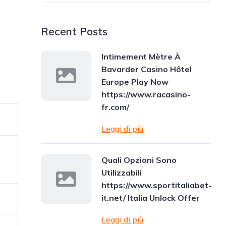
Recent Posts
Intimement Mètre À
Bavarder Casino Hôtel
Europe Play Now
https://www.racasino-
fr.com/
Leggi di più
Quali Opzioni Sono
Utilizzabili
https://www.sportitaliabet-
it.net/ Italia Unlock Offer
Leggi di più