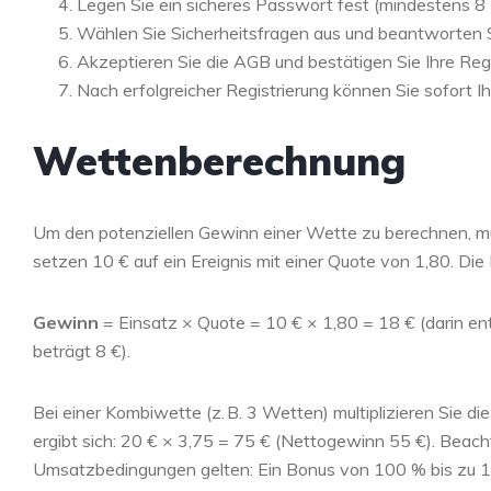
Legen Sie ein sicheres Passwort fest (mindestens 8 
Wählen Sie Sicherheitsfragen aus und beantworten Si
Akzeptieren Sie die AGB und bestätigen Sie Ihre Regi
Nach erfolgreicher Registrierung können Sie sofort I
Wettenberechnung
Um den potenziellen Gewinn einer Wette zu berechnen, multi
setzen 10 € auf ein Ereignis mit einer Quote von 1,80. Die
Gewinn
= Einsatz × Quote = 10 € × 1,80 = 18 € (darin ent
beträgt 8 €).
Bei einer Kombiwette (z. B. 3 Wetten) multiplizieren Sie d
ergibt sich: 20 € × 3,75 = 75 € (Nettogewinn 55 €). Beach
Umsatzbedingungen gelten: Ein Bonus von 100 % bis zu 1