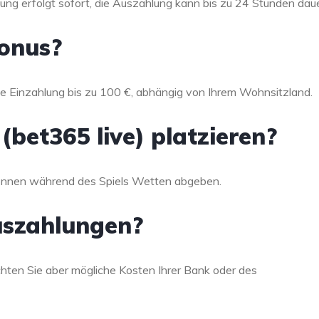
lung erfolgt sofort, die Auszahlung kann bis zu 24 Stunden dau
bonus?
te Einzahlung bis zu 100 €, abhängig von Ihrem Wohnsitzland.
(bet365 live) platzieren?
e können während des Spiels Wetten abgeben.
Auszahlungen?
hten Sie aber mögliche Kosten Ihrer Bank oder des