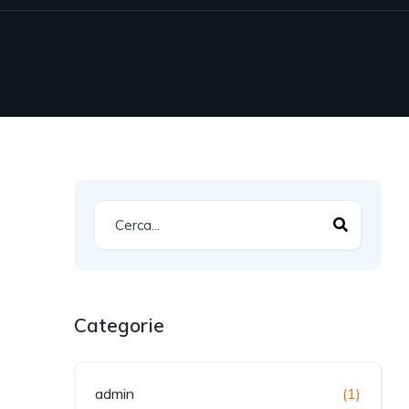
Categorie
admin
(1)