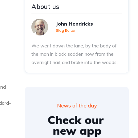
About us
John Hendricks
Blog Editor
We went down the lane, by the body of
the man in black, sodden now from the
overnight hail, and broke into the woods..
and
dard-