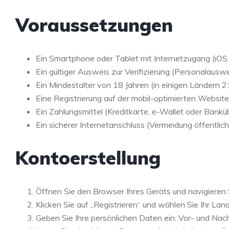
Voraussetzungen
Ein Smartphone oder Tablet mit Internetzugang (iOS
Ein gültiger Ausweis zur Verifizierung (Personalauswe
Ein Mindestalter von 18 Jahren (in einigen Ländern 21
Eine Registrierung auf der mobil-optimierten Websit
Ein Zahlungsmittel (Kreditkarte, e-Wallet oder Bankü
Ein sicherer Internetanschluss (Vermeidung öffentli
Kontoerstellung
Öffnen Sie den Browser Ihres Geräts und navigieren 
Klicken Sie auf „Registrieren“ und wählen Sie Ihr L
Geben Sie Ihre persönlichen Daten ein: Vor- und N