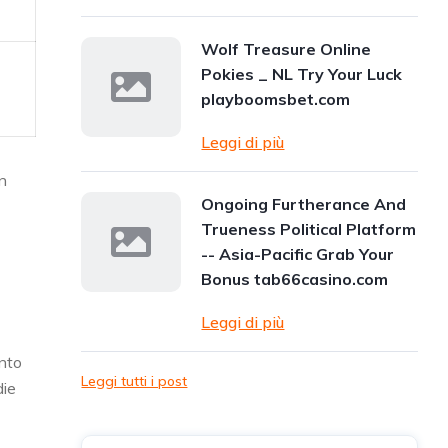
Wolf Treasure Online
Pokies _ NL Try Your Luck
playboomsbet.com
Leggi di più
n
Ongoing Furtherance And
Trueness Political Platform
-- Asia-Pacific Grab Your
Bonus tab66casino.com
Leggi di più
onto
Leggi tutti i post
die