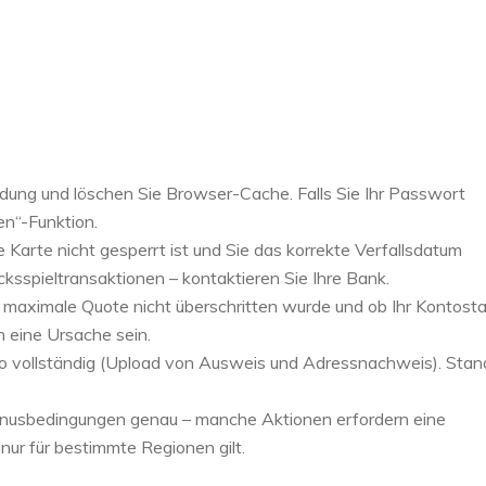
ndung und löschen Sie Browser-Cache. Falls Sie Ihr Passwort
n“-Funktion.
re Karte nicht gesperrt ist und Sie das korrekte Verfallsdatum
sspieltransaktionen – kontaktieren Sie Ihre Bank.
e maximale Quote nicht überschritten wurde und ob Ihr Kontost
 eine Ursache sein.
nto vollständig (Upload von Ausweis und Adressnachweis). Stan
onusbedingungen genau – manche Aktionen erfordern eine
ur für bestimmte Regionen gilt.