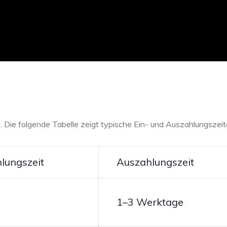
Die folgende Tabelle zeigt typische Ein- und Auszahlungszeit
lungszeit
Auszahlungszeit
1–3 Werktage