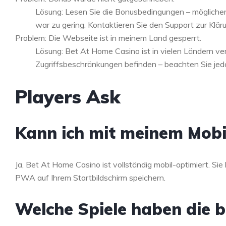
Lösung: Lesen Sie die Bonusbedingungen – mögliche
war zu gering. Kontaktieren Sie den Support zur Klär
Problem: Die Webseite ist in meinem Land gesperrt.
Lösung: Bet At Home Casino ist in vielen Ländern verf
Zugriffsbeschränkungen befinden – beachten Sie jedo
Players Ask
Kann ich mit meinem Mobil
Ja, Bet At Home Casino ist vollständig mobil-optimiert. Si
PWA auf Ihrem Startbildschirm speichern.
Welche Spiele haben die 