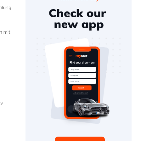
hlung
n mit
ls