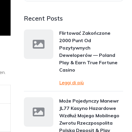
Recent Posts
Flirtować Zakończone
2000 Punt Od
Pozytywnych
Deweloperów — Poland
Play & Earn True Fortune
Casino
en.
Leggi di più
Może Pojedynczy Manewr
JL77 Kasyno Hazardowe
Wzdłuż Mojego Mobilnego
Zwrotu Rzeczpospolita
Polska Deposit & Play