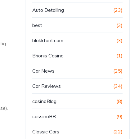
Auto Detailing
(23)
.
best
(3)
blokkfont.com
(3)
ig.
Brionis Casino
(1)
Car News
(25)
Car Reviews
(34)
casinoBlog
(8)
se).
cassinoBR
(9)
Classic Cars
(22)