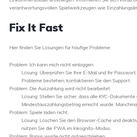
verantwortungsvollen Spielwerkzeugen wie Einzahlungslim
Fix It Fast
Hier finden Sie Lösungen für häufige Probleme:
Problem: Ich kann mich nicht einloggen.
Lösung: Überprüfen Sie Ihre E-Mail und Ihr Passwort.
Probleme bestehen, kontaktieren Sie den Support.
Problem: Die Auszahlung wird nicht bearbeitet.
Lösung: Stellen Sie sicher, dass alle KYC-Dokumente 
Mindestauszahlungsbetrag erreicht wurde. Manchmal
Problem: Spiele laden nicht.
Lösung: Löschen Sie den Browser-Cache und deaktiv
nutzen Sie die PWA im Inkognito-Modus.
Problem: Bonus wurde nicht gutgeschrieben.