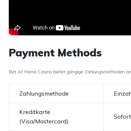
Payment Methods
Bet At Home Casino bietet gängige Zahlungsmethoden an. 
Zahlungsmethode
Einzah
Kreditkarte
Sofort
(Visa/Mastercard)