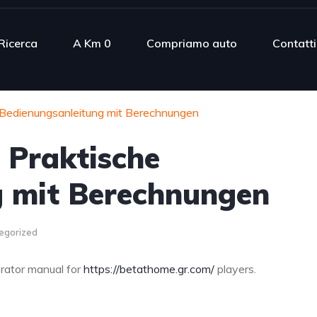
Ricerca
A Km 0
Compriamo auto
Contatti
 Bedienungsanleitung mit Berechnungen
 Praktische
g mit Berechnungen
egorized
erator manual for
https://betathome.gr.com/
players.