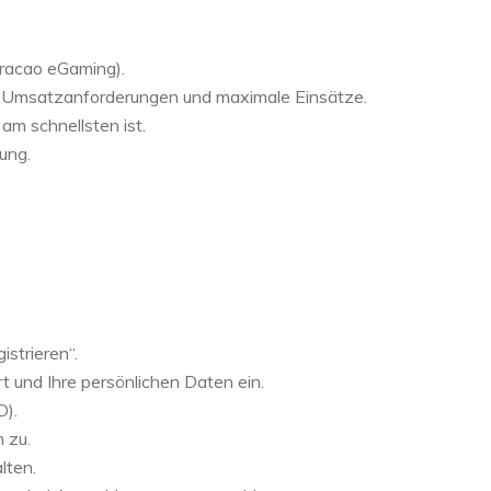
Curacao eGaming).
 Umsatzanforderungen und maximale Einsätze.
am schnellsten ist.
ung.
istrieren“.
t und Ihre persönlichen Daten ein.
D).
 zu.
lten.