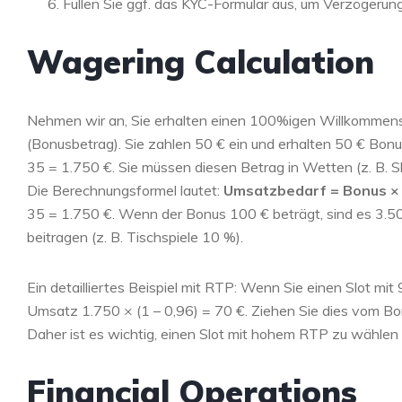
Füllen Sie ggf. das KYC-Formular aus, um Verzögeru
Wagering Calculation
Nehmen wir an, Sie erhalten einen 100%igen Willkommen
(Bonusbetrag). Sie zahlen 50 € ein und erhalten 50 € Bo
35 = 1.750 €. Sie müssen diesen Betrag in Wetten (z. B. 
Die Berechnungsformel lautet:
Umsatzbedarf = Bonus × M
35 = 1.750 €. Wenn der Bonus 100 € beträgt, sind es 3.500
beitragen (z. B. Tischspiele 10 %).
Ein detailliertes Beispiel mit RTP: Wenn Sie einen Slot mit
Umsatz 1.750 × (1 – 0,96) = 70 €. Ziehen Sie dies vom Bon
Daher ist es wichtig, einen Slot mit hohem RTP zu wählen 
Financial Operations