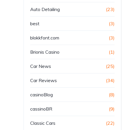
Auto Detailing
(23)
best
(3)
blokkfont.com
(3)
Brionis Casino
(1)
Car News
(25)
Car Reviews
(34)
casinoBlog
(8)
cassinoBR
(9)
Classic Cars
(22)