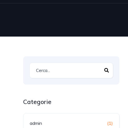
Categorie
admin
(1)