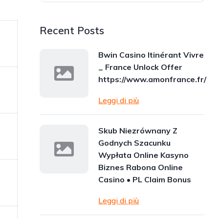
Recent Posts
Bwin Casino Itinérant Vivre
_ France Unlock Offer
https://www.amonfrance.fr/
Leggi di più
Skub Niezrównany Z
Godnych Szacunku
Wypłata Online Kasyno
Biznes Rabona Online
Casino • PL Claim Bonus
Leggi di più