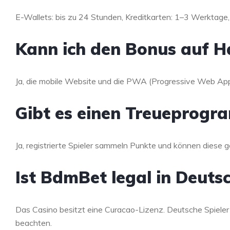
E-Wallets: bis zu 24 Stunden, Kreditkarten: 1–3 Werktag
Kann ich den Bonus auf H
Ja, die mobile Website und die PWA (Progressive Web App
Gibt es einen Treueprog
Ja, registrierte Spieler sammeln Punkte und können diese g
Ist BdmBet legal in Deuts
Das Casino besitzt eine Curacao-Lizenz. Deutsche Spieler 
beachten.