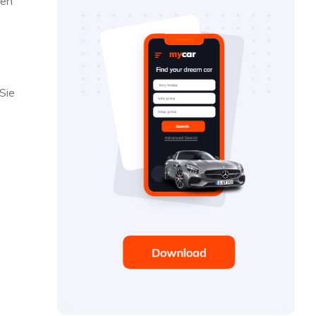
den
Sie