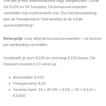
Stel dat je een welkomstbonus krijgt aangeboden: 100%
tot €200 en 50 freespins. De bonusvoorwaarden
vermelden een inzetvereiste van 35x het bonusbedrag
plus de freespinwinst. Hoe bereken je de totale
speelverplichting?
Belangrijk:
Lees altijd de bonusvoorwaarden – ze kunnen
per aanbieding verschillen.
Voorbeeld: Je stort €100 en ontvangt €100 bonus. De
freespins leveren €10 winst op.
Bonussaldo: €100
Freespinwinst: €10
Vereiste inzet: 35 × (€100 + €10) = 35 × €110 =
€3.850