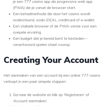
je een 777 casino app als progressive web app
(PWA) die je vanuit de browser start.
Een betaalmethode die door het casino wordt
ondersteund, zoals iDEAL, creditcard of e‑wallet.
Een stabiele browser of de PWA-versie voor een
soepele ervaring.
Een budget dat je bereid bent te besteden –
verantwoord spelen staat voorop.
Creating Your Account
Het aanmaken van een account bij een online 777 casino
verloopt in een paar simpele stappen:
Ga naar de website en klik op ‘Registreren’ of
‘Account aanmaken’.