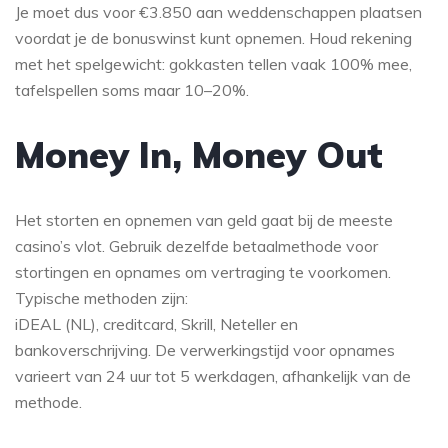
Je moet dus voor €3.850 aan weddenschappen plaatsen
voordat je de bonuswinst kunt opnemen. Houd rekening
met het spelgewicht: gokkasten tellen vaak 100% mee,
tafelspellen soms maar 10–20%.
Money In, Money Out
Het storten en opnemen van geld gaat bij de meeste
casino’s vlot. Gebruik dezelfde betaalmethode voor
stortingen en opnames om vertraging te voorkomen.
Typische methoden zijn:
iDEAL (NL), creditcard, Skrill, Neteller en
bankoverschrijving. De verwerkingstijd voor opnames
varieert van 24 uur tot 5 werkdagen, afhankelijk van de
methode.