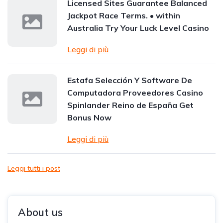
Licensed Sites Guarantee Balanced
Jackpot Race Terms. • within
Australia Try Your Luck Level Casino
Leggi di più
Estafa Selección Y Software De
Computadora Proveedores Casino
Spinlander Reino de España Get
Bonus Now
Leggi di più
Leggi tutti i post
About us