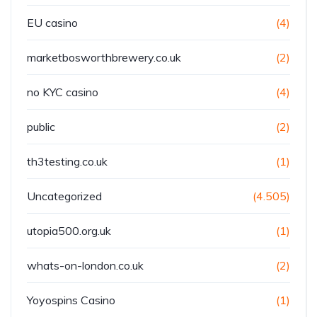
EU casino
(4)
marketbosworthbrewery.co.uk
(2)
no KYC casino
(4)
public
(2)
th3testing.co.uk
(1)
Uncategorized
(4.505)
utopia500.org.uk
(1)
whats-on-london.co.uk
(2)
Yoyospins Casino
(1)