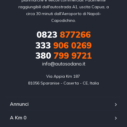
plurimarche e veicoli commerciali. Facilmente
raggiungibili dall'autostrada A1, uscita Capua, a
circa 30 minuti dall'Aeroporto di Napoli-
Capodichino.
0823
877266
333
906 0269
380
799 9721
info@autosodano.it
Via Appia Km 187 

81056 Sparanise - Caserta - CE, Italia
Annunci
A Km 0