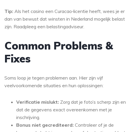
Tip:
Als het casino een Curacao‑licentie heeft, wees je er
dan van bewust dat winsten in Nederland mogelijk belast
zijn. Raadpleeg een belastingadviseur.
Common Problems &
Fixes
Soms loop je tegen problemen aan. Hier zijn vijf
veelvoorkomende situaties en hun oplossingen:
Verificatie mislukt:
Zorg dat je foto’s scherp zijn en
dat de gegevens exact overeenkomen met je
inschrijving.
Bonus niet gecrediteerd:
Controleer of je de