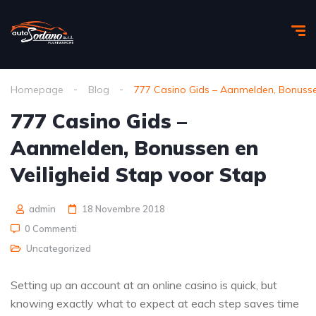
Homepage
Blog
777 Casino Gids – Aanmelden, Bonusse
777 Casino Gids –
Aanmelden, Bonussen en
Veiligheid Stap voor Stap
admin
18 Novembre 2018
0 Commenti
Uncategorized
Setting up an account at an online casino is quick, but
knowing exactly what to expect at each step saves time