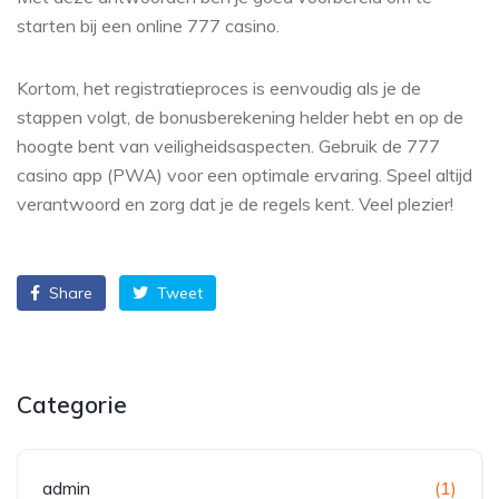
starten bij een online 777 casino.
Kortom, het registratieproces is eenvoudig als je de
stappen volgt, de bonusberekening helder hebt en op de
hoogte bent van veiligheidsaspecten. Gebruik de 777
casino app (PWA) voor een optimale ervaring. Speel altijd
verantwoord en zorg dat je de regels kent. Veel plezier!
Share
Tweet
Categorie
admin
(1)