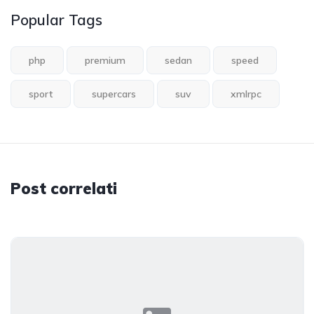
Popular Tags
php
premium
sedan
speed
sport
supercars
suv
xmlrpc
Post correlati