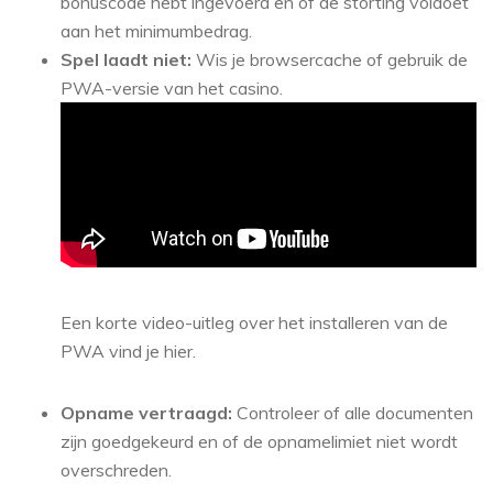
bonuscode hebt ingevoerd en of de storting voldoet
aan het minimumbedrag.
Spel laadt niet:
Wis je browsercache of gebruik de
PWA-versie van het casino.
Een korte video-uitleg over het installeren van de
PWA vind je hier.
Opname vertraagd:
Controleer of alle documenten
zijn goedgekeurd en of de opnamelimiet niet wordt
overschreden.