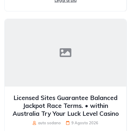
Leggi di più
Licensed Sites Guarantee Balanced
Jackpot Race Terms. • within
Australia Try Your Luck Level Casino
auto sodano
9 Agosto 2026