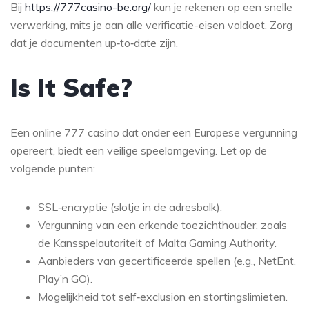
Bij
https://777casino-be.org/
kun je rekenen op een snelle
verwerking, mits je aan alle verificatie-eisen voldoet. Zorg
dat je documenten up‑to‑date zijn.
Is It Safe?
Een online 777 casino dat onder een Europese vergunning
opereert, biedt een veilige speelomgeving. Let op de
volgende punten:
SSL‑encryptie (slotje in de adresbalk).
Vergunning van een erkende toezichthouder, zoals
de Kansspelautoriteit of Malta Gaming Authority.
Aanbieders van gecertificeerde spellen (e.g., NetEnt,
Play’n GO).
Mogelijkheid tot self‑exclusion en stortingslimieten.