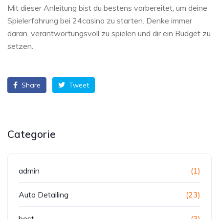
Mit dieser Anleitung bist du bestens vorbereitet, um deine
Spielerfahrung bei 24casino zu starten. Denke immer
daran, verantwortungsvoll zu spielen und dir ein Budget zu
setzen.
Share
Tweet
Categorie
admin
(1)
Auto Detailing
(23)
best
(3)