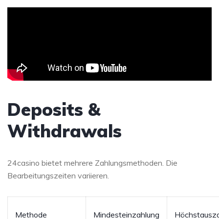
Deposits &
Withdrawals
24casino bietet mehrere Zahlungsmethoden. Die
Bearbeitungszeiten variieren.
Methode
Mindesteinzahlung
Höchstausz