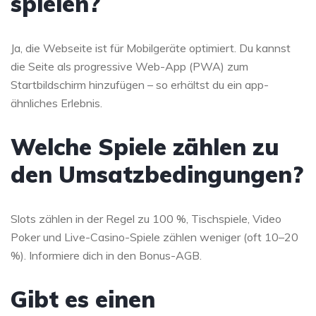
spielen?
Ja, die Webseite ist für Mobilgeräte optimiert. Du kannst
die Seite als progressive Web-App (PWA) zum
Startbildschirm hinzufügen – so erhältst du ein app-
ähnliches Erlebnis.
Welche Spiele zählen zu
den Umsatzbedingungen?
Slots zählen in der Regel zu 100 %, Tischspiele, Video
Poker und Live-Casino-Spiele zählen weniger (oft 10–20
%). Informiere dich in den Bonus-AGB.
Gibt es einen