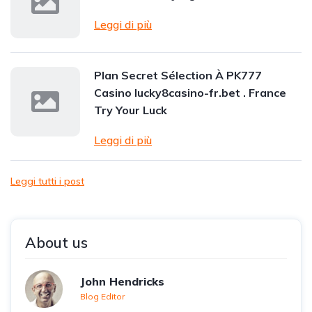
Leggi di più
Plan Secret Sélection À PK777
Casino lucky8casino-fr.bet . France
Try Your Luck
Leggi di più
Leggi tutti i post
About us
John Hendricks
Blog Editor