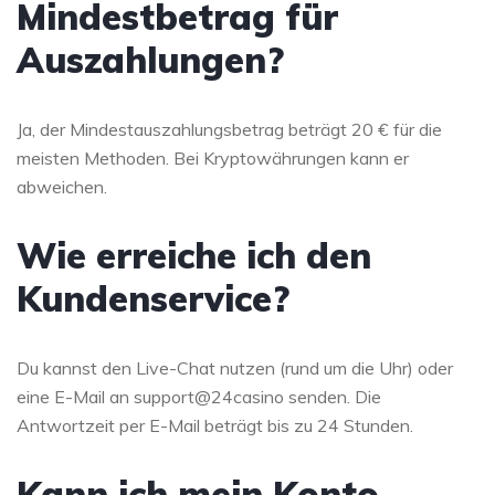
Mindestbetrag für
Auszahlungen?
Ja, der Mindestauszahlungsbetrag beträgt 20 € für die
meisten Methoden. Bei Kryptowährungen kann er
abweichen.
Wie erreiche ich den
Kundenservice?
Du kannst den Live-Chat nutzen (rund um die Uhr) oder
eine E-Mail an support@24casino senden. Die
Antwortzeit per E-Mail beträgt bis zu 24 Stunden.
Kann ich mein Konto