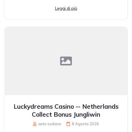
Leggi di più
Luckydreams Casino -- Netherlands
Collect Bonus Jungliwin
auto sodano
8 Agosto 2026