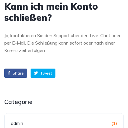
Kann ich mein Konto
schließen?
Ja, kontaktieren Sie den Support über den Live-Chat oder
per E-Mail. Die Schließung kann sofort oder nach einer
Karenzzeit erfolgen.
Share
Tweet
Categorie
admin
(1)