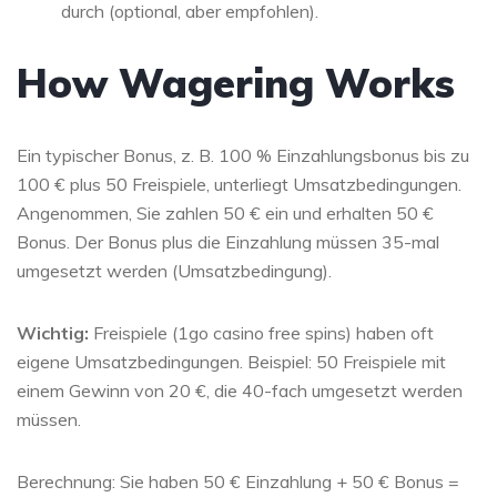
durch (optional, aber empfohlen).
How Wagering Works
Ein typischer Bonus, z. B. 100 % Einzahlungsbonus bis zu
100 € plus 50 Freispiele, unterliegt Umsatzbedingungen.
Angenommen, Sie zahlen 50 € ein und erhalten 50 €
Bonus. Der Bonus plus die Einzahlung müssen 35-mal
umgesetzt werden (Umsatzbedingung).
Wichtig:
Freispiele (1go casino free spins) haben oft
eigene Umsatzbedingungen. Beispiel: 50 Freispiele mit
einem Gewinn von 20 €, die 40-fach umgesetzt werden
müssen.
Berechnung: Sie haben 50 € Einzahlung + 50 € Bonus =