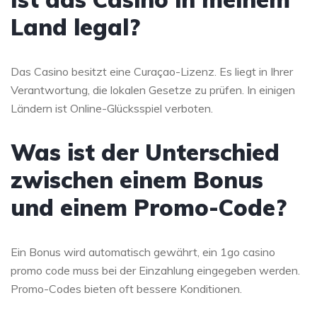
Land legal?
Das Casino besitzt eine Curaçao-Lizenz. Es liegt in Ihrer
Verantwortung, die lokalen Gesetze zu prüfen. In einigen
Ländern ist Online-Glücksspiel verboten.
Was ist der Unterschied
zwischen einem Bonus
und einem Promo-Code?
Ein Bonus wird automatisch gewährt, ein 1go casino
promo code muss bei der Einzahlung eingegeben werden.
Promo-Codes bieten oft bessere Konditionen.