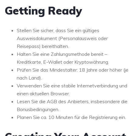
Getting Ready
Stellen Sie sicher, dass Sie ein gültiges
Ausweisdokument (Personalausweis oder
Reisepass) bereithalten.
Halten Sie eine Zahlungsmethode bereit –
Kreditkarte, E-Wallet oder Kryptowährung.
Prüfen Sie das Mindestalter: 18 Jahre oder höher (je
nach Land).
Verwenden Sie eine stabile Internetverbindung und
einen aktuellen Browser.
Lesen Sie die AGB des Anbieters, insbesondere die
Bonusbedingungen.
Planen Sie ca. 10 Minuten für die Registrierung ein.