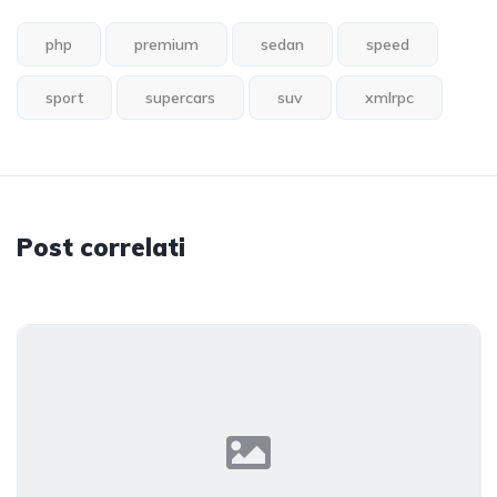
php
premium
sedan
speed
sport
supercars
suv
xmlrpc
Post correlati