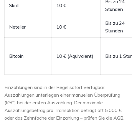
Bis zu 24
Skrill
10 €
Stunden
Bis zu 24
Neteller
10 €
Stunden
Bitcoin
10 € (Äquivalent)
Bis zu 1 Stu
Einzahlungen sind in der Regel sofort verfügbar.
Auszahlungen unterliegen einer manuellen Überprüfung
(KYC) bei der ersten Auszahlung. Der maximale
Auszahlungsbetrag pro Transaktion beträgt oft 5.000 €
oder das Zehnfache der Einzahlung – prüfen Sie die AGB.