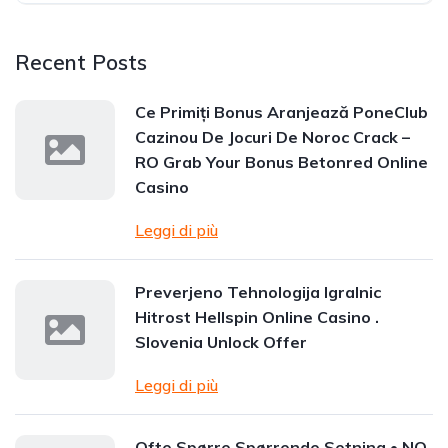
Recent Posts
Ce Primiți Bonus Aranjează PoneClub
Cazinou De Jocuri De Noroc Crack –
RO Grab Your Bonus Betonred Online
Casino
Leggi di più
Preverjeno Tehnologija Igralnic
Hitrost Hellspin Online Casino .
Slovenia Unlock Offer
Leggi di più
Ofte Spørre Spørrende Setning • NO