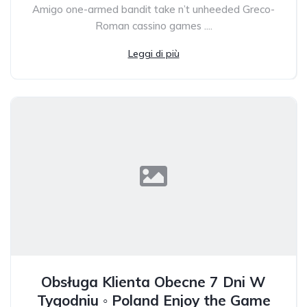
Amigo one-armed bandit take n’t unheeded Greco-
Roman cassino games ....
Leggi di più
Obsługa Klienta Obecne 7 Dni W
Tygodniu ◦ Poland Enjoy the Game