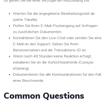
So gehen Sie bei einer verzögerten Auszahlung vor:
Warten Sie die angegebene Bearbeitungszeit ab
(siehe Tabelle).
Prüfen Sie Ihren E-Mail-Posteingang auf Anfragen
zu zusätzlichen Dokumenten.
Kontaktieren Sie den Live-Chat oder senden Sie eine
E-Mail an den Support. Geben Sie Ihren
Benutzernamen und die Transaktions-ID an.
Wenn nach 48 Stunden keine Reaktion erfolgt,
eskalieren Sie an die Aufsichtsbehörde (Curaçao
eGaming).
Dokumentieren Sie alle Kommunikationen für den Fall
einer Beschwerde.
Common Questions