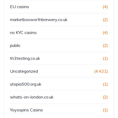
EU casino
(4)
marketbosworthbrewery.co.uk
(2)
no KYC casino
(4)
public
(2)
th3testing.co.uk
(1)
Uncategorized
(4.421)
utopia500.org.uk
(1)
whats-on-london.co.uk
(2)
Yoyospins Casino
(1)