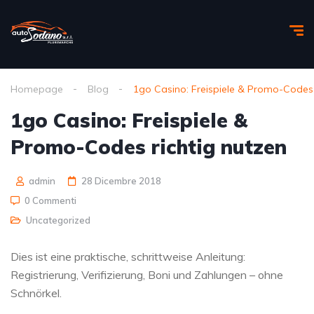
Homepage
Blog
1go Casino: Freispiele & Promo-Codes 
1go Casino: Freispiele &
Promo-Codes richtig nutzen
admin
28 Dicembre 2018
0 Commenti
Uncategorized
Dies ist eine praktische, schrittweise Anleitung:
Registrierung, Verifizierung, Boni und Zahlungen – ohne
Schnörkel.