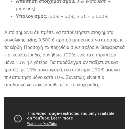
Απαίτηση στοιχηματισμού:
35x (κατάθεση +
μπόνους)
Υπολογισμός:
(50 € + 50 €) × 35 = 3.500 €
Αυτό σημαίνει ότι πρέπει να τοποθετήσετε στοιχήματα
συνολικής αξίας 3.500 € προτού μπορέσετε να αποσύρετε
τα κέρδη. Προσοχή: τα παιχνίδια συνεισφέρουν διαφορετικά
– οι κουλοχέρηδες συνήθως 100%, ενώ τα επιτραπέζια
μόνο 10% ή λιγότερο. Για παράδειγμα, αν παίξετε σε ένα
τραπέζι με 10% συνεισφορά, ένα στοίχημα 100 € μειώνει
την απαίτηση μόνο κατά 10 €. Συνεπώς, είναι πιο
αποδοτικό να επικεντρωθείτε σε κουλοχέρηδες.