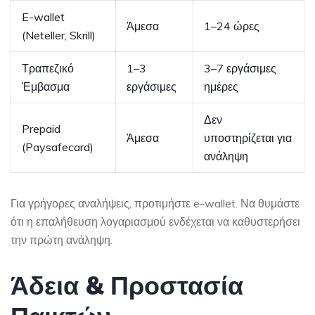
E-wallet
Άμεσα
1–24 ώρες
(Neteller, Skrill)
Τραπεζικό
1–3
3–7 εργάσιμες
Έμβασμα
εργάσιμες
ημέρες
Δεν
Prepaid
Άμεσα
υποστηρίζεται για
(Paysafecard)
ανάληψη
Για γρήγορες αναλήψεις, προτιμήστε e-wallet. Να θυμάστε
ότι η επαλήθευση λογαριασμού ενδέχεται να καθυστερήσει
την πρώτη ανάληψη.
Άδεια & Προστασία