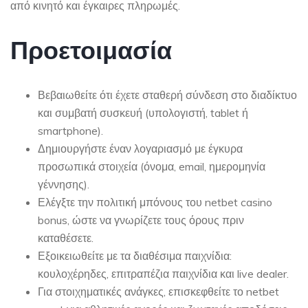
από κινητό και έγκαιρες πληρωμές.
Προετοιμασία
Βεβαιωθείτε ότι έχετε σταθερή σύνδεση στο διαδίκτυο
και συμβατή συσκευή (υπολογιστή, tablet ή
smartphone).
Δημιουργήστε έναν λογαριασμό με έγκυρα
προσωπικά στοιχεία (όνομα, email, ημερομηνία
γέννησης).
Ελέγξτε την πολιτική μπόνους του netbet casino
bonus, ώστε να γνωρίζετε τους όρους πριν
καταθέσετε.
Εξοικειωθείτε με τα διαθέσιμα παιχνίδια:
κουλοχέρηδες, επιτραπέζια παιχνίδια και live dealer.
Για στοιχηματικές ανάγκες, επισκεφθείτε το netbet