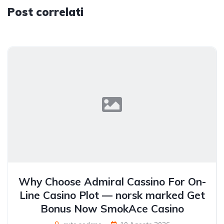
Post correlati
Why Choose Admiral Cassino For On-
Line Casino Plot — norsk marked Get
Bonus Now SmokAce Casino