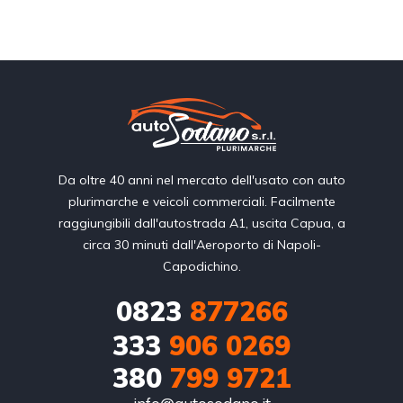
Da oltre 40 anni nel mercato dell'usato con auto
plurimarche e veicoli commerciali. Facilmente
raggiungibili dall'autostrada A1, uscita Capua, a
circa 30 minuti dall'Aeroporto di Napoli-
Capodichino.
0823
877266
333
906 0269
380
799 9721