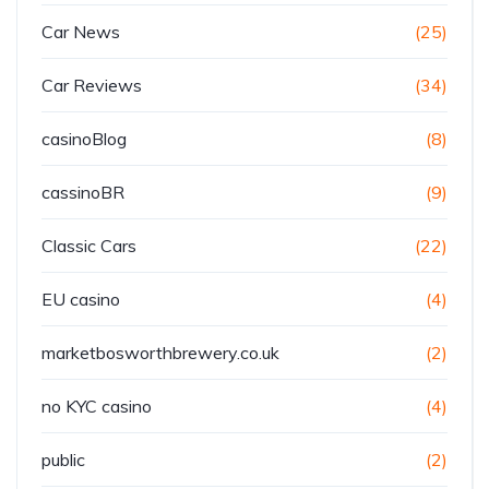
Car News
(25)
Car Reviews
(34)
casinoBlog
(8)
cassinoBR
(9)
Classic Cars
(22)
EU casino
(4)
marketbosworthbrewery.co.uk
(2)
no KYC casino
(4)
public
(2)