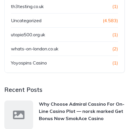
th3testing.co.uk
(1)
Uncategorized
(4.583)
utopia500.org.uk
(1)
whats-on-london.co.uk
(2)
Yoyospins Casino
(1)
Recent Posts
Why Choose Admiral Cassino For On-
Line Casino Plot — norsk marked Get
Bonus Now SmokAce Casino