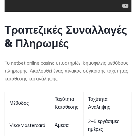
Τραπεζικές Συναλλαγές
& Πληρωμές
Το netbet online casino υποστηρίζει δημοφιλείς μεθόδους
πληρωμής. Ακολουθεί ένας πίνακας σύγκρισης ταχύτητας
κατάθεσης και ανάληψης:
Ταχύτητα
Ταχύτητα
Μέθοδος
Κατάθεσης
Ανάληψης
2–5 εργάσιμες
Visa/Mastercard
Άμεσα
ημέρες