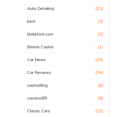
Auto Detailing
(23)
best
(3)
blokkfont.com
(3)
Brionis Casino
(1)
Car News
(25)
Car Reviews
(34)
casinoBlog
(8)
cassinoBR
(9)
Classic Cars
(22)