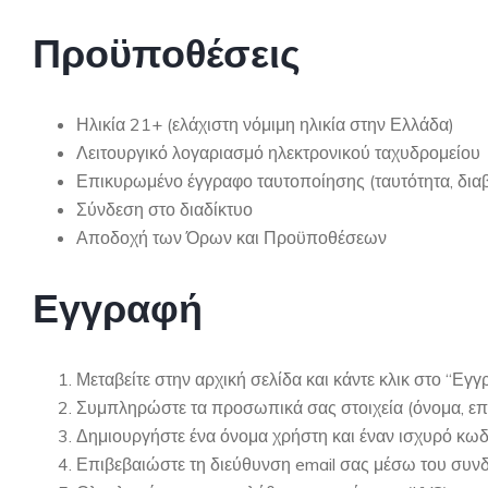
Προϋποθέσεις
Ηλικία 21+ (ελάχιστη νόμιμη ηλικία στην Ελλάδα)
Λειτουργικό λογαριασμό ηλεκτρονικού ταχυδρομείου
Επικυρωμένο έγγραφο ταυτοποίησης (ταυτότητα, διαβ
Σύνδεση στο διαδίκτυο
Αποδοχή των Όρων και Προϋποθέσεων
Εγγραφή
Μεταβείτε στην αρχική σελίδα και κάντε κλικ στο “Εγγ
Συμπληρώστε τα προσωπικά σας στοιχεία (όνομα, επ
Δημιουργήστε ένα όνομα χρήστη και έναν ισχυρό κω
Επιβεβαιώστε τη διεύθυνση email σας μέσω του συν