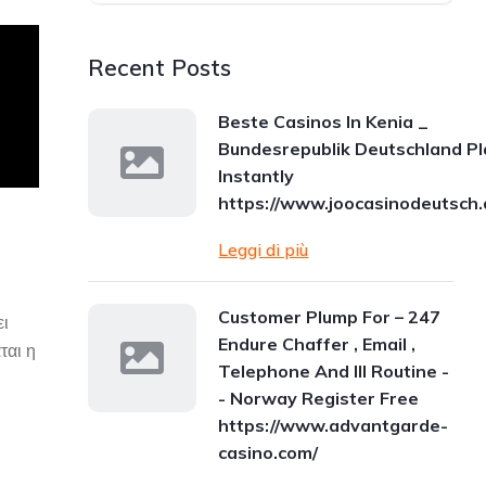
Recent Posts
Beste Casinos In Kenia _
Bundesrepublik Deutschland Pl
Instantly
https://www.joocasinodeutsch.
Leggi di più
Customer Plump For – 247
ει
Endure Chaffer , Email ,
ται η
Telephone And Ill Routine -
- Norway Register Free
https://www.advantgarde-
casino.com/