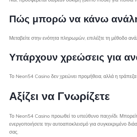
Πώς μπορώ να κάνω ανάλ
Μεταβείτε στην ενότητα πληρωμών, επιλέξτε τη μέθοδο ανά
Υπάρχουν χρεώσεις για αν
Το Neon54 Casino δεν χρεώνει προμήθεια, αλλά η τράπεζα
Αξίζει να Γνωρίζετε
Το Neon54 Casino προωθεί το υπεύθυνο παιχνίδι. Μπορείτε
ενεργοποιήσετε την αυτοαποκλεισμό για συγκεκριμένο διάσ
σας.