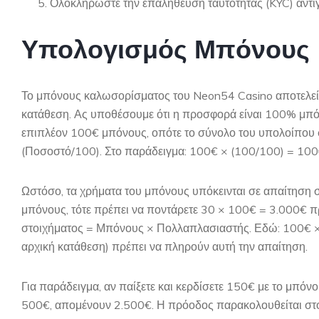
Ολοκληρώστε την επαλήθευση ταυτότητας (KYC) αντι
Υπολογισμός Μπόνους
Το μπόνους καλωσορίσματος του Neon54 Casino αποτελεί
κατάθεση. Ας υποθέσουμε ότι η προσφορά είναι 100% μπό
επιπλέον 100€ μπόνους, οπότε το σύνολο του υπολοίπου 
(Ποσοστό/100). Στο παράδειγμα: 100€ × (100/100) = 10
Ωστόσο, τα χρήματα του μπόνους υπόκεινται σε απαίτηση σ
μπόνους, τότε πρέπει να ποντάρετε 30 × 100€ = 3.000€ π
στοιχήματος = Μπόνους × Πολλαπλασιαστής. Εδώ: 100€ × 3
αρχική κατάθεση) πρέπει να πληρούν αυτή την απαίτηση.
Για παράδειγμα, αν παίξετε και κερδίσετε 150€ με το μπόν
500€, απομένουν 2.500€. Η πρόοδος παρακολουθείται στ