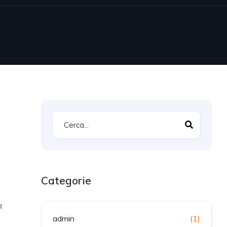
Categorie
α
admin
(1)