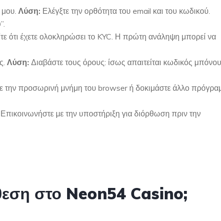
 μου.
Λύση:
Ελέγξτε την ορθότητα του email και του κωδικού.
”.
τε ότι έχετε ολοκληρώσει το KYC. Η πρώτη ανάληψη μπορεί να
ς.
Λύση:
Διαβάστε τους όρους: ίσως απαιτείται κωδικός μπόνου
ε την προσωρινή μνήμη του browser ή δοκιμάστε άλλο πρόγρα
Επικοινωνήστε με την υποστήριξη για διόρθωση πριν την
άθεση στο Neon54 Casino;