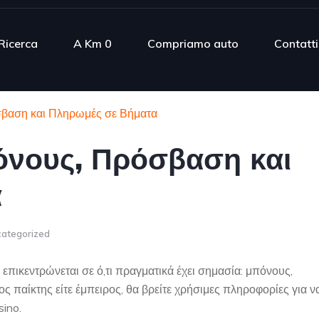
Ricerca
A Km 0
Compriamo auto
Contatti
βαση και Πληρωμές σε Βήματα
νους, Πρόσβαση και
α
ategorized
επικεντρώνεται σε ό,τι πραγματικά έχει σημασία: μπόνους,
ς παίκτης είτε έμπειρος, θα βρείτε χρήσιμες πληροφορίες για ν
ino.