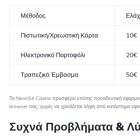
Μέθοδος
Ελάχ
Πιστωτική/Χρεωστική Κάρτα
10€
Ηλεκτρονικό Πορτοφόλι
20€
Τραπεζικό Έμβασμα
50€
Το Neon54 Casino προσφέρει επίσης προοδευτική εφαρμογή
browser σας, χωρίς να χρειάζεται λήψη από κατάστημα εφ
Συχνά Προβλήματα & Λύ