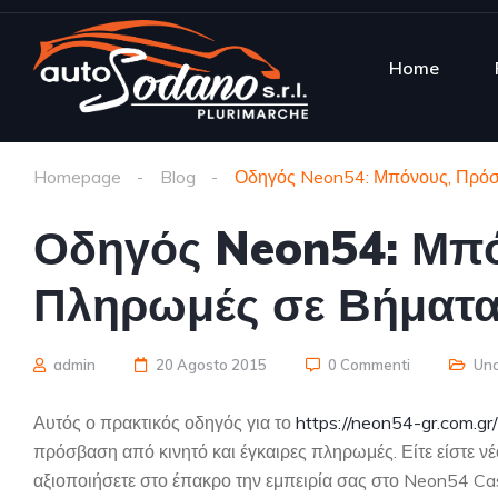
Home
Homepage
Blog
Οδηγός Neon54: Μπόνους, Πρόσ
Οδηγός Neon54: Μπό
Πληρωμές σε Βήματ
admin
20 Agosto 2015
0 Commenti
Unc
Αυτός ο πρακτικός οδηγός για το
https://neon54-gr.com.gr/
πρόσβαση από κινητό και έγκαιρες πληρωμές. Είτε είστε νέο
αξιοποιήσετε στο έπακρο την εμπειρία σας στο Neon54 Cas