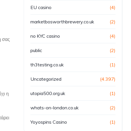
EU casino
(4)
marketbosworthbrewery.co.uk
(2)
no KYC casino
(4)
η σας
public
(2)
th3testing.co.uk
(1)
Uncategorized
(4.397)
utopia500.org.uk
(1)
χι η
whats-on-london.co.uk
(2)
τάρει
Yoyospins Casino
(1)