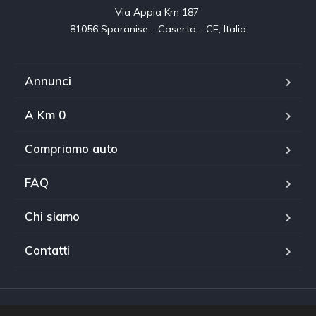
Via Appia Km 187 

81056 Sparanise - Caserta - CE, Italia
Annunci
A Km 0
Compriamo auto
FAQ
Chi siamo
Contatti
WhatsApp
Facebook Messenger
Auto Sodano Srl © 2010-2021. All rights reserved. Designed by