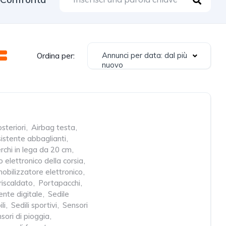
Annunci per data: dal più
Ordina per:
nuovo
steriori
,
Airbag testa
,
istente abbaglianti
,
rchi in lega da 20 cm
,
o elettronico della corsia
,
obilizzatore elettronico
,
iscaldato
,
Portapacchi
,
nte digitale
,
Sedile
li
,
Sedili sportivi
,
Sensori
sori di pioggia
,