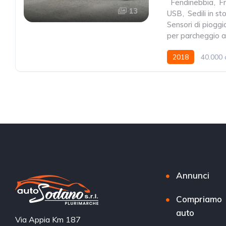
,
Fendinebbia
,
F
13
USB
,
Sedili in st
Sensori di pioggi
per parcheggio as
2018
40.000 
Annunci
Compriamo
auto
Via Appia Km 187 
