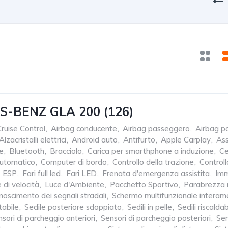
-BENZ GLA 200 (126)
ruise Control
,
Airbag conducente
,
Airbag passeggero
,
Airbag po
Alzacristalli elettrici
,
Android auto
,
Antifurto
,
Apple Carplay
,
Ass
le
,
Bluetooth
,
Bracciolo
,
Carica per smarthphone a induzione
,
Ce
Automatico
,
Computer di bordo
,
Controllo della trazione
,
Controll
ESP
,
Fari full led
,
Fari LED
,
Frenata d'emergenza assistita
,
Imm
 di velocità
,
Luce d'Ambiente
,
Pacchetto Sportivo
,
Parabrezza r
noscimento dei segnali stradali
,
Schermo multifunzionale interame
tabile
,
Sedile posteriore sdoppiato
,
Sedili in pelle
,
Sedili riscaldabi
sori di parcheggio anteriori
,
Sensori di parcheggio posteriori
,
Sen