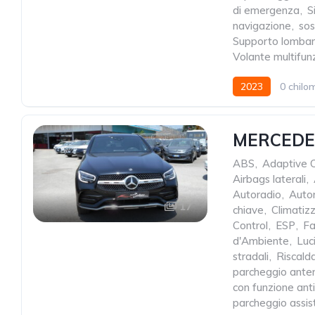
di emergenza
,
S
navigazione
,
sos
Supporto lomba
Volante multifun
2023
0 chilom
MERCEDES
ABS
,
Adaptive C
Airbags laterali
,
Autoradio
,
Autor
17
chiave
,
Climatiz
Control
,
ESP
,
Fa
d'Ambiente
,
Luc
stradali
,
Riscald
parcheggio anter
con funzione an
parcheggio assis