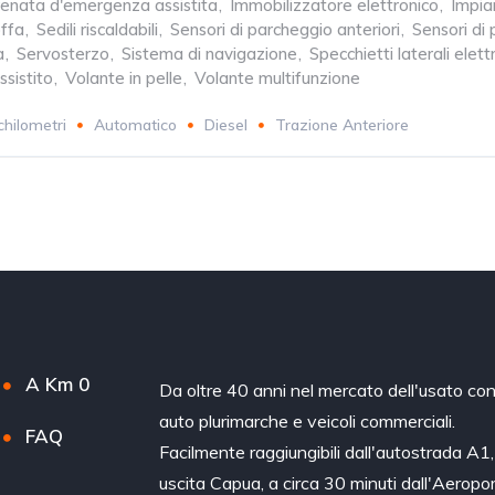
renata d'emergenza assistita
,
Immobilizzatore elettronico
,
Impia
offa
,
Sedili riscaldabili
,
Sensori di parcheggio anteriori
,
Sensori di 
a
,
Servosterzo
,
Sistema di navigazione
,
Specchietti laterali elettr
sistito
,
Volante in pelle
,
Volante multifunzione
chilometri
Automatico
Diesel
Trazione Anteriore
A Km 0
Da oltre 40 anni nel mercato dell'usato co
auto plurimarche e veicoli commerciali.
FAQ
Facilmente raggiungibili dall'autostrada A1,
uscita Capua, a circa 30 minuti dall'Aeropo