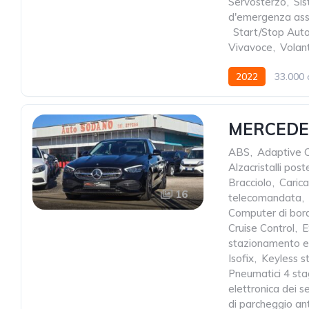
Servosterzo
,
Si
d'emergenza assi
,
Start/Stop Aut
Vivavoce
,
Volant
2022
33.000 
MERCEDES
ABS
,
Adaptive C
Alzacristalli poste
Bracciolo
,
Caric
16
telecomandata
,
Computer di bor
Cruise Control
,
E
stazionamento el
Isofix
,
Keyless s
Pneumatici 4 sta
elettronica dei se
di parcheggio ant