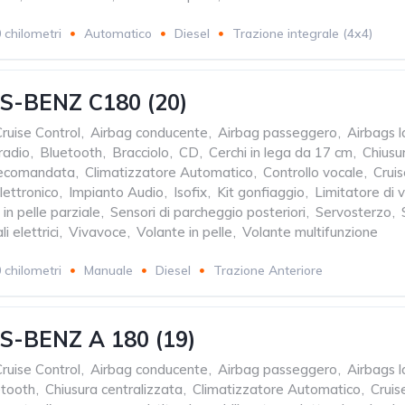
 chilometri
Automatico
Diesel
Trazione integrale (4x4)
-BENZ C180 (20)
ruise Control
,
Airbag conducente
,
Airbag passeggero
,
Airbags l
radio
,
Bluetooth
,
Bracciolo
,
CD
,
Cerchi in lega da 17 cm
,
Chiusu
elecomandata
,
Climatizzatore Automatico
,
Controllo vocale
,
Cruis
ettronico
,
Impianto Audio
,
Isofix
,
Kit gonfiaggio
,
Limitatore di v
i in pelle parziale
,
Sensori di parcheggio posteriori
,
Servosterzo
,
i elettrici
,
Vivavoce
,
Volante in pelle
,
Volante multifunzione
 chilometri
Manuale
Diesel
Trazione Anteriore
-BENZ A 180 (19)
ruise Control
,
Airbag conducente
,
Airbag passeggero
,
Airbags l
etooth
,
Chiusura centralizzata
,
Climatizzatore Automatico
,
Cruis