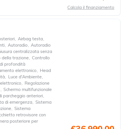
Calcola il finanziamento
steriori
,
Airbag testa
,
nti
,
Autoradio
,
Autoradio
iusura centralizzata senza
 della trazione
,
Controllo
 di profondità
amento elettronico
,
Head
ità
,
Luce d'Ambiente
,
elettronico
,
Regolazione
o
,
Schermo multifunzionale
di parcheggio anteriori
,
ta di emergenza
,
Sistema
azione
,
Sistema
chietto retrovisore con
era posteriore per
€36.990,00