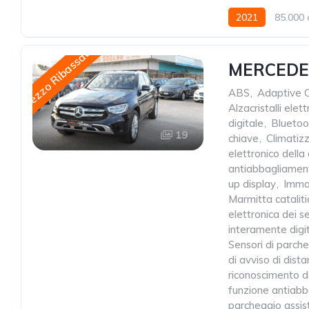
2021
85.000 
Prezzo Ribassato
MERCEDES
ABS
,
Adaptive C
Alzacristalli elettr
digitale
,
Bluetoo
19
chiave
,
Climatiz
elettronico della 
antiabbagliamen
up display
,
Immob
Marmitta cataliti
elettronica dei se
interamente digi
Sensori di parche
di avviso di dist
riconoscimento d
funzione antiab
parcheggio assis