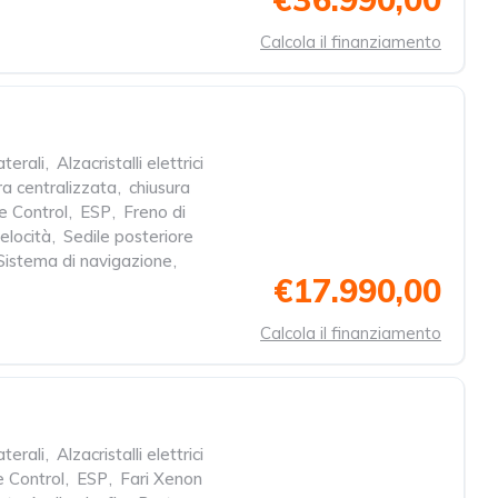
Calcola il finanziamento
aterali
,
Alzacristalli elettrici
ra centralizzata
,
chiusura
e Control
,
ESP
,
Freno di
elocità
,
Sedile posteriore
Sistema di navigazione
,
€17.990,00
Calcola il finanziamento
aterali
,
Alzacristalli elettrici
e Control
,
ESP
,
Fari Xenon