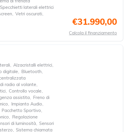
tema di frenata
Specchietti laterali elettrici
screen
,
Vetri oscurati
,
€31.990,00
Calcola il finanziamento
terali
,
Alzacristalli elettrici
,
 digitale
,
Bluetooth
,
centralizzata
i radio al volante
,
ici
,
Controllo vocale
,
enza assistita
,
Freno di
nico
,
Impianto Audio
,
Pacchetto Sportivo
,
onico
,
Regolazione
nsori di luminosità
,
Sensori
sterzo
,
Sistema chiamata