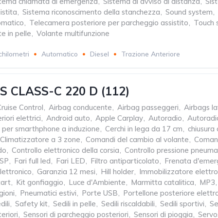
stema chiamata di emergenza
,
Sistema di avviso di distanza
,
Sis
stita
,
Sistema riconoscimento della stanchezza
,
Sound system
,
omatico
,
Telecamera posteriore per parcheggio assistito
,
Touch 
e in pelle
,
Volante multifunzione
chilometri
Automatico
Diesel
Trazione Anteriore
 CLASS-C 220 D (112)
ruise Control
,
Airbag conducente
,
Airbag passeggeri
,
Airbags la
riori elettrici
,
Android auto
,
Apple Carplay
,
Autoradio
,
Autoradio
a per smarthphone a induzione
,
Cerchi in lega da 17 cm
,
chiusura 
Climatizzatore a 3 zone
,
Comandi del cambio al volante
,
Comand
do
,
Controllo elettronico della corsia
,
Controllo pressione pneumat
SP
,
Fari full led
,
Fari LED
,
Filtro antiparticolato
,
Frenata d'emerg
ettronico
,
Garanzia 12 mesi
,
Hill holder
,
Immobilizzatore elettro
tart
,
Kit gonfiaggio
,
Luce d'Ambiente
,
Marmitta catalitica
,
MP3
,
gioni
,
Pneumatici estivi
,
Porte USB
,
Portellone posteriore elettr
dili
,
Safety kit
,
Sedili in pelle
,
Sedili riscaldabili
,
Sedili sportivi
,
Se
eriori
,
Sensori di parcheggio posteriori
,
Sensori di pioggia
,
Servo