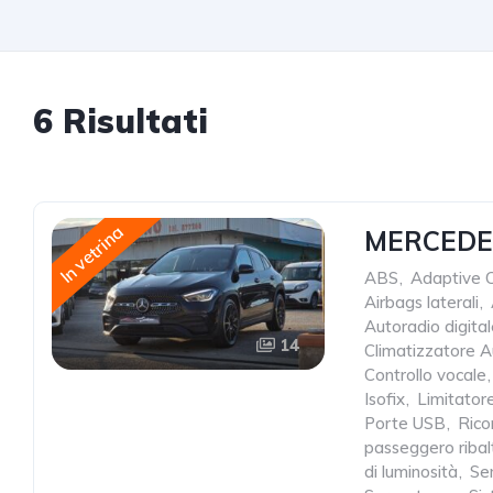
6 Risultati
In vetrina
MERCEDES
ABS
,
Adaptive C
Airbags laterali
,
Autoradio digita
14
Climatizzatore 
Controllo vocale
,
Isofix
,
Limitatore
Porte USB
,
Rico
passeggero ribal
di luminosità
,
Sen