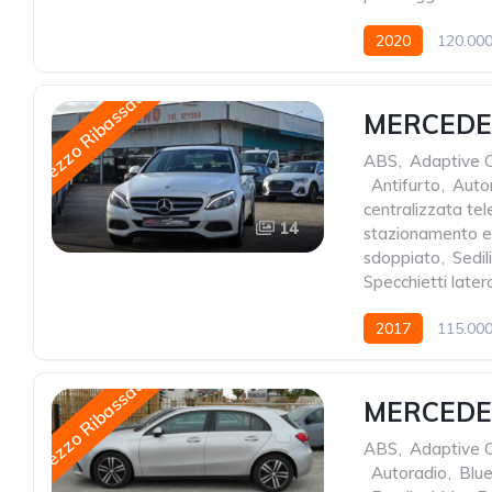
2020
120.000
Prezzo Ribassato
MERCEDES
ABS
,
Adaptive C
,
Antifurto
,
Auto
centralizzata t
14
stazionamento el
sdoppiato
,
Sedil
Specchietti lateral
2017
115.000
Prezzo Ribassato
MERCEDES
ABS
,
Adaptive C
,
Autoradio
,
Blu