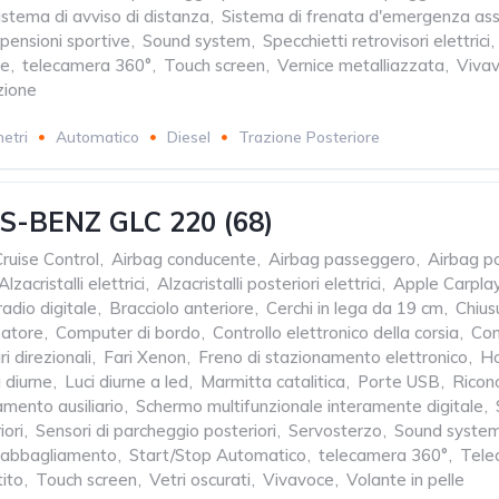
istema di avviso di distanza
,
Sistema di frenata d'emergenza assi
pensioni sportive
,
Sound system
,
Specchietti retrovisori elettrici
,
re
,
telecamera 360°
,
Touch screen
,
Vernice metalliazzata
,
Viva
zione
etri
Automatico
Diesel
Trazione Posteriore
-BENZ GLC 220 (68)
ruise Control
,
Airbag conducente
,
Airbag passeggero
,
Airbag po
Alzacristalli elettrici
,
Alzacristalli posteriori elettrici
,
Apple Carpla
adio digitale
,
Bracciolo anteriore
,
Cerchi in lega da 19 cm
,
Chius
zatore
,
Computer di bordo
,
Controllo elettronico della corsia
,
Con
ri direzionali
,
Fari Xenon
,
Freno di stazionamento elettronico
,
Ho
i diurne
,
Luci diurne a led
,
Marmitta catalitica
,
Porte USB
,
Ricon
amento ausiliario
,
Schermo multifunzionale interamente digitale
,
iori
,
Sensori di parcheggio posteriori
,
Servosterzo
,
Sound syste
tiabbagliamento
,
Start/Stop Automatico
,
telecamera 360°
,
Tele
tito
,
Touch screen
,
Vetri oscurati
,
Vivavoce
,
Volante in pelle