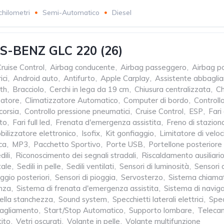
chilometri
Semi-Automatico
Diesel
-BENZ GLC 220 (26)
ruise Control
,
Airbag conducente
,
Airbag passeggero
,
Airbag po
ici
,
Android auto
,
Antifurto
,
Apple Carplay
,
Assistente abbaglia
th
,
Bracciolo
,
Cerchi in lega da 19 cm
,
Chiusura centralizzata
,
Ch
zatore
,
Climatizzatore Automatico
,
Computer di bordo
,
Controllo
corsia
,
Controllo pressione pneumatici
,
Cruise Control
,
ESP
,
Fari
to
,
Fari full led
,
Frenata d'emergenza assistita
,
Freno di stazion
ilizzatore elettronico
,
Isofix
,
Kit gonfiaggio
,
Limitatore di veloc
ca
,
MP3
,
Pacchetto Sportivo
,
Porte USB
,
Portellone posteriore 
dili
,
Riconoscimento dei segnali stradali
,
Riscaldamento ausiliari
tale
,
Sedili in pelle
,
Sedili ventilati
,
Sensori di luminosità
,
Sensori 
ggio posteriori
,
Sensori di pioggia
,
Servosterzo
,
Sistema chiama
anza
,
Sistema di frenata d'emergenza assistita
,
Sistema di navig
ella stanchezza
,
Sound system
,
Specchietti laterali elettrici
,
Spec
bagliamento
,
Start/Stop Automatico
,
Supporto lombare
,
Telecam
tito
,
Vetri oscurati
,
Volante in pelle
,
Volante multifunzione