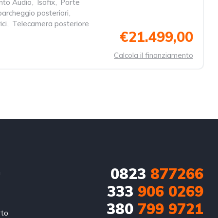
nto Audio
,
Isofix
,
Porte
parcheggio posteriori
,
ici
,
Telecamera posteriore
€21.499,00
Calcola il finanziamento
0823
877266
n
333
906 0269
380
799 9721
rto