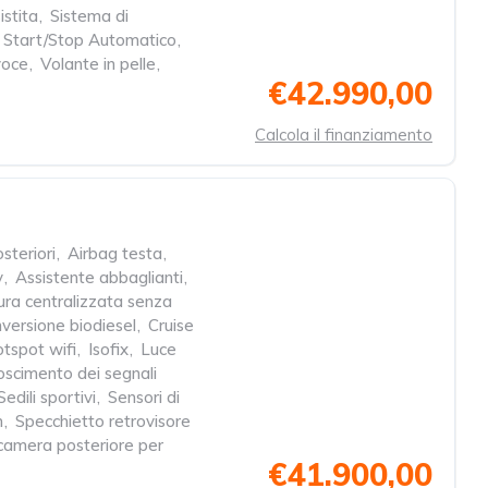
stita
,
Sistema di
Start/Stop Automatico
,
voce
,
Volante in pelle
,
€42.990,00
Calcola il finanziamento
steriori
,
Airbag testa
,
y
,
Assistente abbaglianti
,
ura centralizzata senza
versione biodiesel
,
Cruise
tspot wifi
,
Isofix
,
Luce
oscimento dei segnali
Sedili sportivi
,
Sensori di
m
,
Specchietto retrovisore
camera posteriore per
€41.900,00