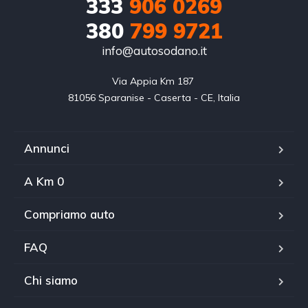
333
906 0269
380
799 9721
info@autosodano.it
Via Appia Km 187 

81056 Sparanise - Caserta - CE, Italia
Annunci
A Km 0
Compriamo auto
FAQ
Chi siamo