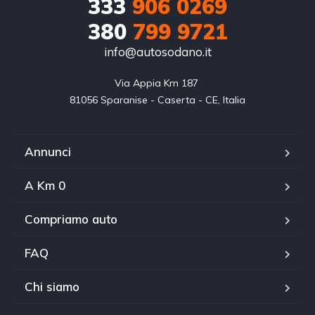
333
906 0269
380
799 9721
info@autosodano.it
Via Appia Km 187 

81056 Sparanise - Caserta - CE, Italia
Annunci
A Km 0
Compriamo auto
FAQ
Chi siamo