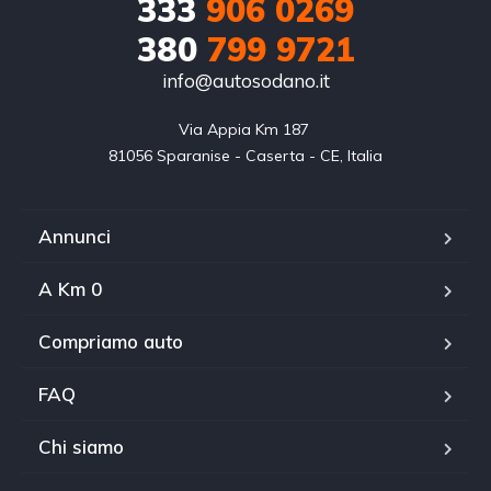
333
906 0269
380
799 9721
info@autosodano.it
Via Appia Km 187 

81056 Sparanise - Caserta - CE, Italia
Annunci
A Km 0
Compriamo auto
FAQ
Chi siamo